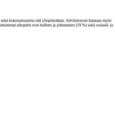
kä kokonaisuutena että yliopistoittain. Selvityksessä listataan myös
uimmat aihepiirit ovat hallinto ja johtaminen (19 %) sekä sosiaali- ja