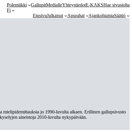
Polemiikki
Gallupit
Medialle
Yhteystiedot
E-KAKS
Hae sivustolta
Fi
Etusivu
Julkaisut
Apurahat
Ajankohtaista
Säätiö
 mielipidemittauksia jo 1990-luvulta alkaen. Erillinen gallupsivusto
skyselyjen aineistoja 2010-luvulta nykypäivään.