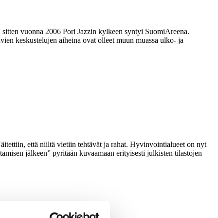
ja sitten vuonna 2006 Pori Jazzin kylkeen syntyi SuomiAreena.
ävien keskustelujen aiheina ovat olleet muun muassa ulko- ja
tiin, että niiltä vietiin tehtävät ja rahat. Hyvinvointialueet on nyt
amisen jälkeen” pyritään kuvaamaan erityisesti julkisten tilastojen