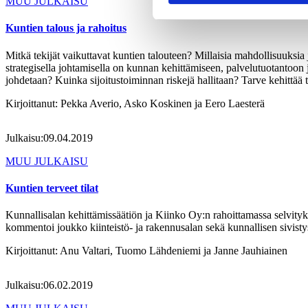
MUU JULKAISU
Kuntien talous ja rahoitus
Mitkä tekijät vaikuttavat kuntien talouteen? Millaisia mahdollisuuksia
strategisella johtamisella on kunnan kehittämiseen, palvelutuotantoo
johdetaan? Kuinka sijoitustoiminnan riskejä hallitaan? Tarve kehittää
Kirjoittanut:
Pekka Averio, Asko Koskinen ja Eero Laesterä
Julkaisu:
09.04.2019
MUU JULKAISU
Kuntien terveet tilat
Kunnallisalan kehittämissäätiön ja Kiinko Oy:n rahoittamassa selvityks
kommentoi joukko kiinteistö- ja rakennusalan sekä kunnallisen sivistys
Kirjoittanut:
Anu Valtari, Tuomo Lähdeniemi ja Janne Jauhiainen
Julkaisu:
06.02.2019