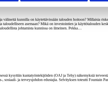
 ja välineitä kunnilla on käytettävissään talouden hoitoon? Millaisia ri
n ja taloudelliseen asemaan? Mikä on investointien ja käyttötalouden 
 taloudellista johtamista kunnissa on ilmeinen. Pekka…
essä kysyttiin kuntatyöntekijöiden (OAJ ja Tehy) näkemyksiä terveestä t
-, sosiaali- ja terveysjohdon edustajia. Selvityksen toteutti Fountain Pa