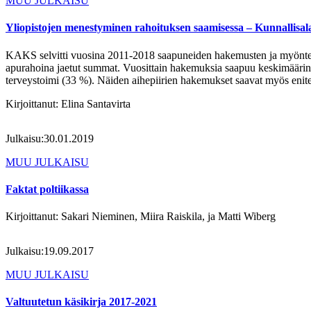
MUU JULKAISU
Yliopistojen menestyminen rahoituksen saamisessa – Kunnallisa
KAKS selvitti vuosina 2011-2018 saapuneiden hakemusten ja myönteiste
apurahoina jaetut summat. Vuosittain hakemuksia saapuu keskimäärin 31
terveystoimi (33 %). Näiden aihepiirien hakemukset saavat myös eni
Kirjoittanut:
Elina Santavirta
Julkaisu:
30.01.2019
MUU JULKAISU
Faktat poltiikassa
Kirjoittanut:
Sakari Nieminen, Miira Raiskila, ja Matti Wiberg
Julkaisu:
19.09.2017
MUU JULKAISU
Valtuutetun käsikirja 2017-2021