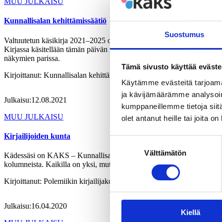
MUU JULKAISU
Kunnallisalan kehittämissäätiö
Suostumus
Valtuutetun käsikirja 2021–2025 on tarkoitettu kaikille kaupunkien ja k
Kirjassa käsitellään tämän päivän näkökulmasta myös ikiaikaisia kysymy
näkymien parissa.
Tämä sivusto käyttää eväste
Kirjoittanut:
Kunnallisalan kehittämissäätiö
Käytämme evästeitä tarjoama
ja kävijämäärämme analysoim
Julkaisu:
12.08.2021
kumppaneillemme tietoja siitä
MUU JULKAISU
olet antanut heille tai joita o
Kirjailijoiden kunta
Suostumuksen
Välttämätön
valinta
Kädessäsi on KAKS – Kunnallisalan kehittämissäätiön 30-vuotisen taip
kolumneista. Kaikilla on yksi, mutta huikean monimuotoinen aihe: suo
Kirjoittanut:
Polemiikin kirjailijakolumnistit
Julkaisu:
16.04.2020
Kiellä