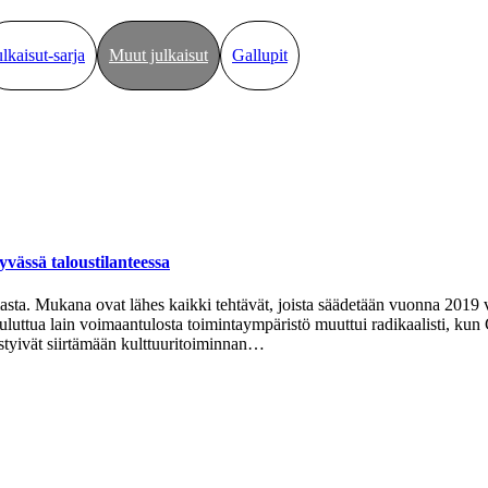
ulkaisut-sarja
Muut julkaisut
Gallupit
yvässä taloustilanteessa
sta. Mukana ovat lähes kaikki tehtävät, joista säädetään vuonna 2019 v
 kuluttua lain voimaantulosta toimintaympäristö muuttui radikaalisti,
ystyivät siirtämään kulttuuritoiminnan…