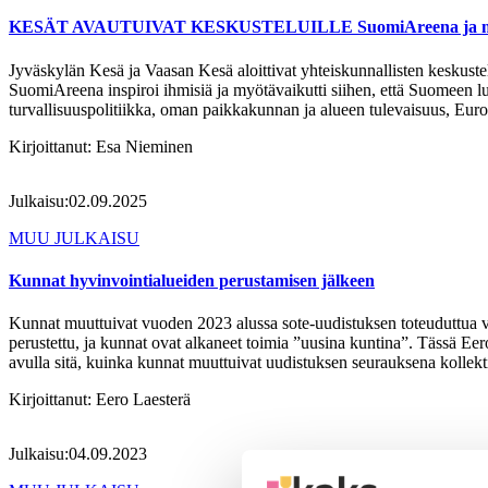
KESÄT AVAUTUIVAT KESKUSTELUILLE SuomiAreena ja muut 
Jyväskylän Kesä ja Vaasan Kesä aloittivat yhteiskunnallisten keskus
SuomiAreena inspiroi ihmisiä ja myötävaikutti siihen, että Suomeen lu
turvallisuuspolitiikka, oman paikkakunnan ja alueen tulevaisuus, Eur
Kirjoittanut:
Esa Nieminen
Julkaisu:
02.09.2025
MUU JULKAISU
Kunnat hyvinvointialueiden perustamisen jälkeen
Kunnat muuttuivat vuoden 2023 alussa sote-uudistuksen toteuduttua vaaku
perustettu, ja kunnat ovat alkaneet toimia ”uusina kuntina”. Tässä Eer
avulla sitä, kuinka kunnat muuttuivat uudistuksen seurauksena kollekt
Kirjoittanut:
Eero Laesterä
Julkaisu:
04.09.2023