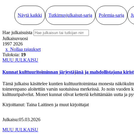
Näytä kaikki
Tutkimusjulkaisut-sarja
Polemia-sarja
J
Hae julkaisuista
Julkaisuvuosi
1997
2026
Nollaa rajaukset
Tuloksia:
19
MUU JULKAISU
Kunnat kulttuuritoiminnan järjestäjänä ja mahdollistajana kirist
Tämä julkaisu käsittelee kuntien kulttuuritoimintaa monesta näkökulma
toimeenpano aloitettiin varsin suotuisissa merkeissä. Jo noin vuoden
kulttuuripalvelut. Monet kunnat olivat ketteriä kehittämään uutta ja p
Kirjoittanut:
Taina Laitinen ja muut kirjoittajat
Julkaisu:
05.03.2026
MUU JULKAISU