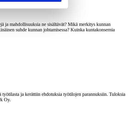
skejä ja mahdollisuuksia ne sisältävät? Mikä merkitys kunnan
keskinäinen suhde kunnan johtamisessa? Kuinka kuntakonsernia
yötilasta ja kerättiin ehdotuksia työtilojen parannuksiin. Tuloksia
rk Oy.