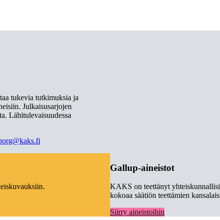
ntaa tukevia tutkimuksia ja
heisiin. Julkaisusarjojen
lta. Lähitulevaisuudessa
borg@kaks.fi
Gallup-aineistot
leiskuvauksiin.
KAKS on teettänyt yhteiskunnallisia
kokoaa säätiön teettämien kansalai
Siirry aineistoihin