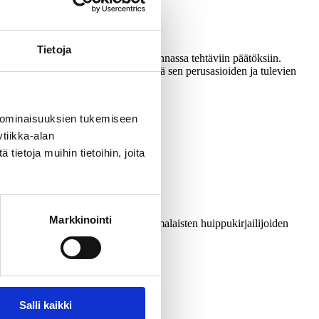
Tietoja
u ajankohtaisiin kunnissa ja yhteiskunnassa tehtäviin päätöksiin.
amme peruspilari. Antoisia lukuhetkiä sen perusasioiden ja tulevien
 ominaisuuksien tukemiseen
tiikka-alan
ietoja muihin tietoihin, joita
Markkinointi
emiikki-lehdessä julkaistuista suomalaisten huippukirjailijoiden
Salli kaikki