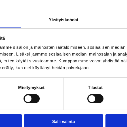
Yksityiskohdat
untien valtuutetuille sekä kunta-asioista kiinnostuneille. Kirja pureutu
ksiä päättäjien tehtävistä ja rooleista. Paikallishallinto on kansanvalt
itä
mme sisällön ja mainosten räätälöimiseen, sosiaalisen median
iseen. Lisäksi jaamme sosiaalisen median, mainosalan ja analy
, miten käytät sivustoamme. Kumppanimme voivat yhdistää näitä t
n kerätty, kun olet käyttänyt heidän palvelujaan.
Mieltymykset
Tilastot
aleen iloksi kokoama juhlakirja. Se on kooste pääosin 2010-luvulla Pol
malainen kunta satoine piirteineen. Lue ja Nauti!
Salli valinta