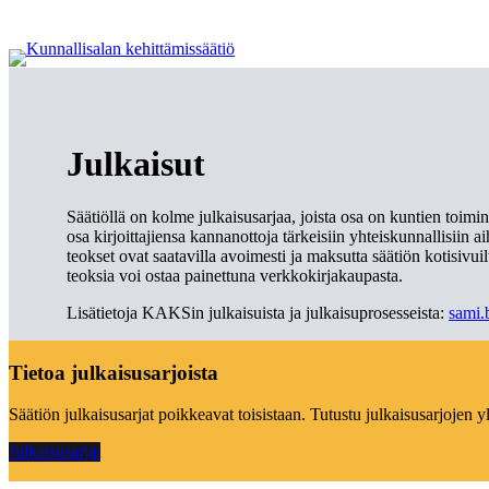
Siirry
sisältöön
Julkaisut
Säätiöllä on kolme julkaisusarjaa, joista osa on kuntien toimi
osa kirjoittajiensa kannanottoja tärkeisiin yhteiskunnallisiin ai
teokset ovat saatavilla avoimesti ja maksutta säätiön kotisivui
teoksia voi ostaa painettuna verkkokirjakaupasta.
Lisätietoja KAKSin julkaisuista ja julkaisuprosesseista:
sami.
Tietoa julkaisusarjoista
Säätiön julkaisusarjat poikkeavat toisistaan. Tutustu julkaisusarjojen y
Julkaisusarjat