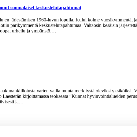
suomalaiset keskustelutapahtumat
telujen järjestämisen 1960-luvun lopulla. Kului kolme vuosikymmentä, 
otiin parikymmentä keskustelutapahtumaa. Valtaosin kesäisin järjestett
ooppa, urheilu ja ympäristö.…
nankiillotusta varten vailla muuta merkitystä oleviksi yksiköiksi. Väitet
o Laesterän kirjoittamassa teoksessa ”Kunnat hyvinvointialueiden perust
iivisesti ja…