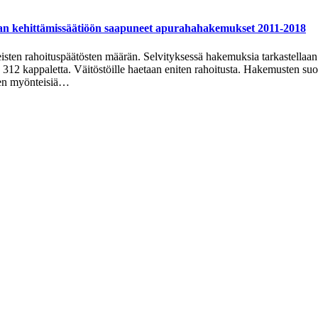
lan kehittämissäätiöön saapuneet apurahahakemukset 2011-2018
n rahoituspäätösten määrän. Selvityksessä hakemuksia tarkastellaan se
2 kappaletta. Väitöstöille haetaan eniten rahoitusta. Hakemusten suosit
ten myönteisiä…