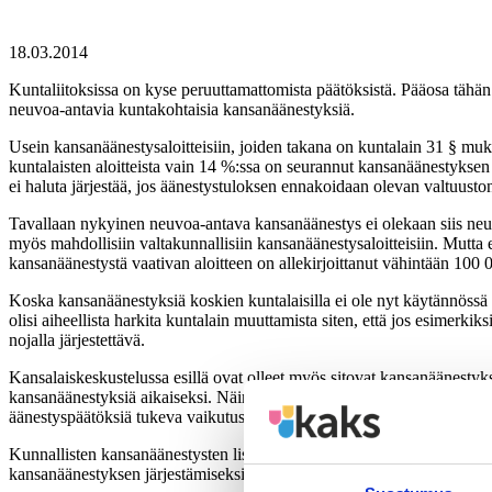
18.03.2014
Kuntaliitoksissa on kyse peruuttamattomista päätöksistä. Pääosa tähän 
neuvoa-antavia kuntakohtaisia kansanäänestyksiä.
Usein kansanäänestysaloitteisiin, joiden takana on kuntalain 31 § muk
kuntalaisten aloitteista vain 14 %:ssa on seurannut kansanäänestykse
ei haluta järjestää, jos äänestystuloksen ennakoidaan olevan valtuus
Tavallaan nykyinen neuvoa-antava kansanäänestys ei olekaan siis neuv
myös mahdollisiin valtakunnallisiin kansanäänestysaloitteisiin. Mutta e
kansanäänestystä vaativan aloitteen on allekirjoittanut vähintään 100
Koska kansanäänestyksiä koskien kuntalaisilla ei ole nyt käytännössä k
olisi aiheellista harkita kuntalain muuttamista siten, että jos esimerk
nojalla järjestettävä.
Kansalaiskeskustelussa esillä ovat olleet myös sitovat kansanäänestykse
kansanäänestyksiä aikaiseksi. Näin kansalaiset voisivat paitsi päästä väl
äänestyspäätöksiä tukeva vaikutus edustuksellisissa vaaleissa.
Kunnallisten kansanäänestysten lisäämisellä olisi todennäköisesti myös
kansanäänestyksen järjestämiseksi ja olemme saaneet aloitteen valtuusto