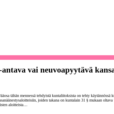
-antava vai neuvoapyytävä kans
äosa tähän mennessä tehdyistä kuntaliitoksista on tehty käytännössä kunt
anäänestysaloitteisiin, joiden takana on kuntalain 31 § mukaan oltava
isten aloitteista…