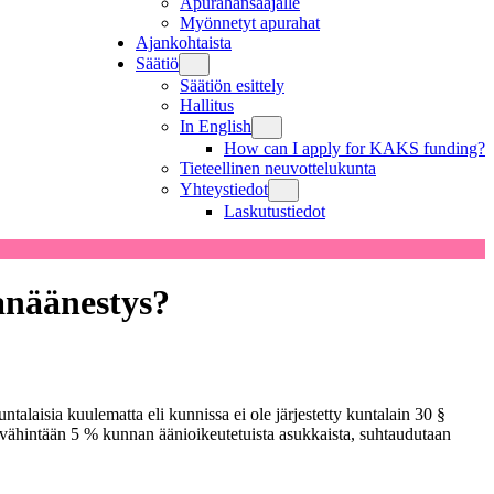
Apurahansaajalle
Myönnetyt apurahat
Ajankohtaista
Säätiö
Säätiön esittely
Hallitus
In English
How can I apply for KAKS funding?
Tieteellinen neuvottelukunta
Yhteystiedot
Laskutustiedot
anäänestys?
alaisia kuulematta eli kunnissa ei ole järjestetty kuntalain 30 §
 vähintään 5 % kunnan äänioikeutetuista asukkaista, suhtaudutaan