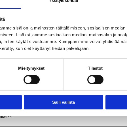
Yksityiskohdat
itä
mme sisällön ja mainosten räätälöimiseen, sosiaalisen median
iseen. Lisäksi jaamme sosiaalisen median, mainosalan ja analy
, miten käytät sivustoamme. Kumppanimme voivat yhdistää näitä t
n kerätty, kun olet käyttänyt heidän palvelujaan.
Mieltymykset
Tilastot
Salli valinta
ly be converted to links.
nkeiksi.