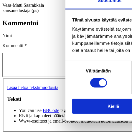
Suostumus
Vesa-Matti Saarakkala
kansanedustaja (ps)
Tämä sivusto käyttää eväste
Kommentoi
Käytämme evästeitä tarjoama
Nimi
ja kävijämäärämme analysoim
kumppaneillemme tietoja siitä
Kommentti
*
olet antanut heille tai joita o
Suostumuksen
Välttämätön
valinta
Lisää tietoa tekstimuodoista
Teksti
Kiellä
You can use
BBCode
tags in the text. URLs will automatical
Rivit ja kappaleet päätetään automaattisesti.
Www-osoitteet ja email-osoitteet muutetaan automaattisesti li