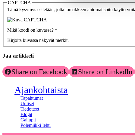
CAPTCHA
Tämä kysymys esitetään, jotta lomakkeen automatisoitu käyttö voitai
Mikä koodi on kuvassa?
*
Kirjoita kuvassa näkyvät merkit.
Jaa artikkeli
Share on Facebook
Share on LinkedIn
Ajankohtaista
Tapahtumat
Uutiset
Tiedotteet
Blogit
Gallupit
Polemiikki-lehti