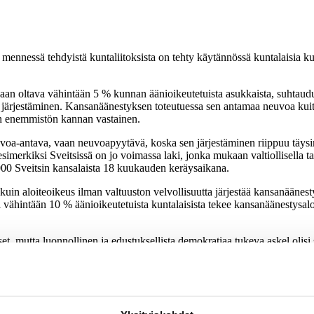
mennessä tehdyistä kuntaliitoksista on tehty käytännössä kuntalaisia kuu
aan oltava vähintään 5 % kunnan äänioikeutetuista asukkaista, suhtaudu
n järjestäminen. Kansanäänestyksen toteutuessa sen antamaa neuvoa kuite
ton enemmistön kannan vastainen.
oa-antava, vaan neuvoapyytävä, koska sen järjestäminen riippuu täysin 
simerkiksi Sveitsissä on jo voimassa laki, jonka mukaan valtiollisella ta
 000 Sveitsin kansalaista 18 kuukauden keräysaikana.
uin aloiteoikeus ilman valtuuston velvollisuutta järjestää kansanäänesty
iksi vähintään 10 % äänioikeutetuista kuntalaisista tekee kansanäänestysal
t, mutta luonnollinen ja edustuksellista demokratiaa tukeva askel olisi s
illisesti vaikuttamaan yksittäisiin asioihin, samalla näkisivät, miten päät
 yhteiskunnallista keskustelua aktivoiva ja stimuloiva vaikutus. Itse ole
n käsittelyyn. Kertaakaan äänestystä ei ole järjestetty, vaikka ne olisiv