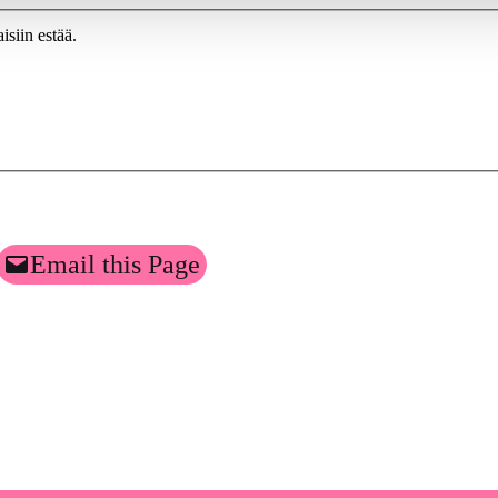
siin estää.
Email this Page