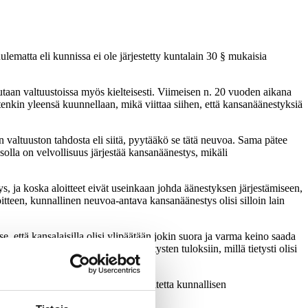
lematta eli kunnissa ei ole järjestetty kuntalain 30 § mukaisia
taan valtuustoissa myös kielteisesti. Viimeisen n. 20 vuoden aikana
nkin yleensä kuunnellaan, mikä viittaa siihen, että kansanäänestyksiä
valtuuston tahdosta eli siitä, pyytääkö se tätä neuvoa. Sama pätee
solla on velvollisuus järjestää kansanäänestys, mikäli
s, ja koska aloitteet eivät useinkaan johda äänestyksen järjestämiseen,
oitteen, kunnallinen neuvoa-antava kansanäänestys olisi silloin lain
e, että kansalaisilla olisi ylipäätään jokin suora ja varma keino saada
öksentekijät reagoivat kansanäänestysten tuloksiin, millä tietysti olisi
n ollut kolme kertaa keräämässä aloitetta kunnallisen
at koskeneet kuntaliitoksia.