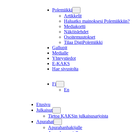
Polemiikki
Artikkelit
Haluatko mainoksesi Polemiikkiin?
Mediakortti
Näköislehdet
Osoitemuutokset
Tilaa DigiPolemiikki
Gallupit
Medialle
Yhteystiedot
E-KAKS
Hae sivustolta
Fi
En
Etusivu
Julkaisut
Tietoa KAKSin julkaisusarjoista
Apurahat
Apurahanhakijalle