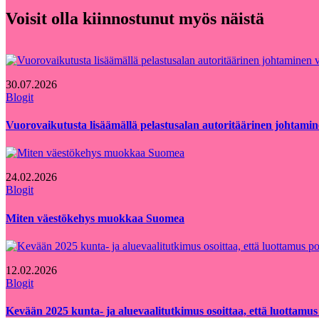
Voisit olla kiinnostunut myös näistä
30.07.2026
Blogit
Vuorovaikutusta lisäämällä pelastusalan autoritäärinen johtamin
24.02.2026
Blogit
Miten väestökehys muokkaa Suomea
12.02.2026
Blogit
Kevään 2025 kunta- ja aluevaalitutkimus osoittaa, että luottamus