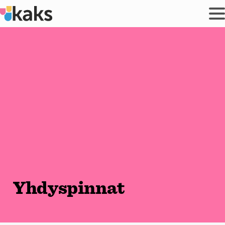
Siirry
sisältöön
Yhdyspinnat