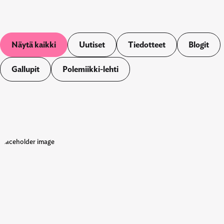
Näytä kaikki
Uutiset
Tiedotteet
Blogit
Gallupit
Polemiikki-lehti