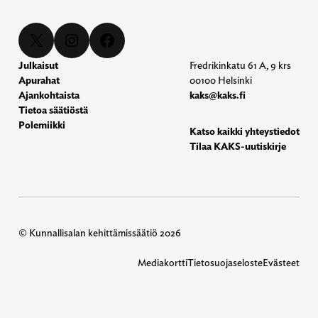
X
Instagram
Facebook
Julkaisut
Fredrikinkatu 61 A, 9 krs
Apurahat
00100 Helsinki
Ajankohtaista
kaks@kaks.fi
Tietoa säätiöstä
Polemiikki
Katso kaikki yhteystiedot
Tilaa KAKS-uutiskirje
© Kunnallisalan kehittämissäätiö 2026
Mediakortti
Tietosuojaseloste
Evästeet