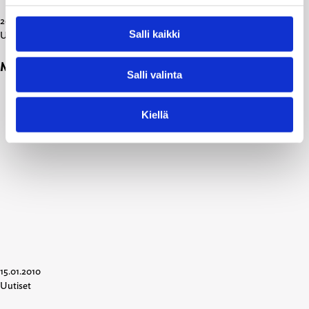
20.01.2010
Salli kaikki
Uutiset
Miltä kunta näyttää? – kotikunta koululaisen silmin
Salli valinta
Kiellä
15.01.2010
Uutiset