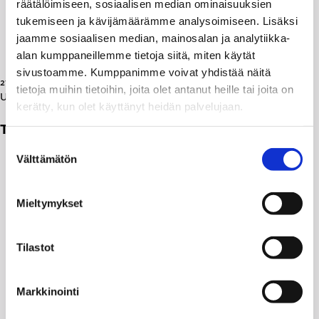
räätälöimiseen, sosiaalisen median ominaisuuksien
tukemiseen ja kävijämäärämme analysoimiseen. Lisäksi
jaamme sosiaalisen median, mainosalan ja analytiikka-
alan kumppaneillemme tietoja siitä, miten käytät
sivustoamme. Kumppanimme voivat yhdistää näitä
27.01.2010
tietoja muihin tietoihin, joita olet antanut heille tai joita on
Uutiset
kerätty, kun olet käyttänyt heidän palvelujaan.
Tuore tutkimus: Ulkoistaminen tuo lisäkustannuksia
Suostumuksen
Välttämätön
valinta
Mieltymykset
Tilastot
Markkinointi