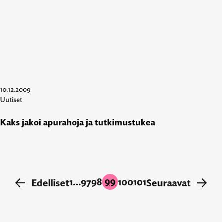
10.12.2009
Uutiset
Kaks jakoi apurahoja ja tutkimustukea
99
1
…
97
98
100
101
←
Edelliset
Seuraavat
→