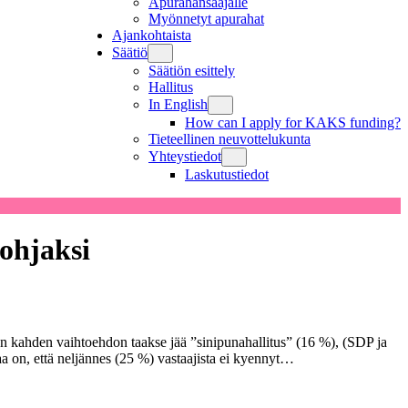
Apurahansaajalle
Myönnetyt apurahat
Ajankohtaista
Säätiö
Säätiön esittely
Hallitus
In English
How can I apply for KAKS funding?
Tieteellinen neuvottelukunta
Yhteystiedot
Laskutustiedot
pohjaksi
en kahden vaihtoehdon taakse jää ”sinipunahallitus” (16 %), (SDP ja
aa on, että neljännes (25 %) vastaajista ei kyennyt…