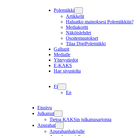
Polemiikki
Artikkelit
Haluatko mainoksesi Polemiikkiin?
Mediakortti
Näköislehdet
Osoitemuutokset
Tilaa DigiPolemiikki
Gallupit
Medialle
Yhteystiedot
E-KAKS
Hae sivustolta
Fi
En
Etusivu
Julkaisut
Tietoa KAKSin julkaisusarjoista
Apurahat
Apurahanhakijalle