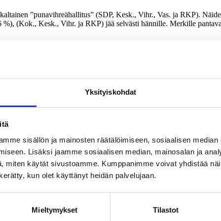
 kaltainen ”punavihreähallitus” (SDP, Kesk., Vihr., Vas. ja RKP). Näid
6 %), (Kok., Kesk., Vihr. ja RKP) jää selvästi hännille. Merkille pantav
ihtoehto, ykköseksi nousee ns. sinipunahallitus. Vaihtoehto kokoaa näkyv
llitus (37 %) ja nykyisen kaltainen ns. punavihreähallitus (36 %).
ien ykkösvalinta on nykyisen kaltainen punavihreähallitus. Perussuoma
o on sinipunahallitus, kuten myös SDP:n kannattajien. Keskustan kanna
Yksityiskohdat
atus on tasavahvaa.
allitukseen
itä
osallistumista maan seuraavaan hallitukseen melko tai erittäin tärkeän
a perussuomalaiset (28 %).
mme sisällön ja mainosten räätälöimiseen, sosiaalisen median
iseen. Lisäksi jaamme sosiaalisen median, mainosalan ja analy
en kaltaista hallitusta. SDP:n kannattajille keskusta ja kokoomus ovat y
ten tukijat painottavat muita enemmän poliittisesti oikealle sijoittuvia p
, miten käytät sivustoamme. Kumppanimme voivat yhdistää näitä t
n kerätty, kun olet käyttänyt heidän palvelujaan.
muksen toteutti Kantar TNS Oy. Tutkimusaineisto on koottu Gallup Kana
un ottamatta. Tutkimuksen tulosten virhemarginaali on koko aineiston
Mieltymykset
Tilastot