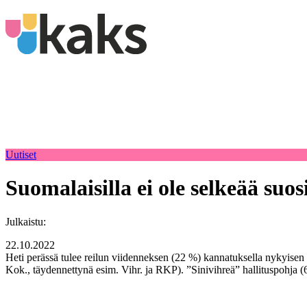
Uutiset
Suomalaisilla ei ole selkeää suo
Julkaistu:
22.10.2022
Heti perässä tulee reilun viidenneksen (22 %) kannatuksella nykyisen
Kok., täydennettynä esim. Vihr. ja RKP). ”Sinivihreä” hallituspohja (6