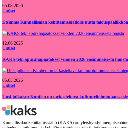
05.08.2026
Uutiset
Etsimme Kunnallisalan kehittämissäätiölle uutta talouspäällikköä
12.06.2026
Uutiset
KAKS teki apurahapäätökset vuoden 2026 ensimmäisestä hausta
05.03.2026
Uutiset
Uusi julkaisu: Kuntien on tarkasteltava kulttuuritoimintaansa strat
Kunnallisalan kehittämissäätiö (KAKS) on yleishyödyllinen, itsenäinen
palvelevaa tutkimus- ja kehittämistoimintaa, viestii tutkimuksesta moni