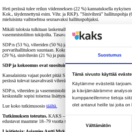
Heti perässä tulee reilun viidenneksen (22 %) kannatuksella nykyisen
Kok., täydennettynä esim. Vihr. ja RKP). ”Sinivihreä” hallituspohja (
mieluisinta vaihtoehtoa seuraavaksi hallituspohjaksi.
Mikäli tuloksia tulkitaan laskemalla yhteen paras ja toiseksi paras va
vasemmistoliiton tukijoilta. Tasavahvoina perässä tulevat ns. porvariha
SDP:n (53 %), vihreiden (50 %) ja vasemmistoliiton (74 %) kannattaj
porvarihallituksen suuntaan. Kokoomuksen tukijoiden kakkosvaihtoeht
Suostumus
(29 %), sinivihreän (21 %) ja punavihreän (20 %) hallituspohjan kann
SDP ja kokoomus ovat suosituimmat puolueet maan seuraavaan h
Tämä sivusto käyttää eväste
Kansalaisista vajaat puolet pitää SDP:n (46 %) ja kokoomuksen (46 %) 
perässä tulevat tasavahvasti vihreät (29 %), vasemmistoliitto (28 %) j
Käytämme evästeitä tarjoama
ja kävijämäärämme analysoim
SDP:n, vihreiden ja vasemmistoliiton tukijat toivoivat pitkälle nykyis
keskustalle sopisi toisensa lisättynä SDP:llä ja RKP:llä. Perussuomalais
kumppaneillemme tietoja siitä
olet antanut heille tai joita o
Lue koko tutkimusosio
täältä.
Tutkimuksen toteutus.
KAKS – Kunnallisalan kehittämissäätiön tutki
Suostumuksen
edustavat maamme 18–79 vuotta täyttänyttä väestöä Ahvenanmaata luku
Välttämätön
valinta
Lisätietoja: Asiamies Antti Mykkänen, 0400-570087.