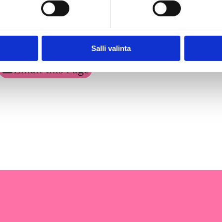
Salli valinta
Email this Page