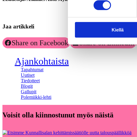
Jaa artikkeli
Kiellä
Share on Facebook
Share on LinkedIn
Ajankohtaista
Tapahtumat
Uutiset
Tiedotteet
Blogit
Gallupit
Polemiikki-lehti
Voisit olla kiinnostunut myös näistä