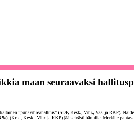
sikkia maan seuraavaksi hallitus
 kaltainen ”punavihreähallitus” (SDP, Kesk., Vihr., Vas. ja RKP). Näid
 %), (Kok., Kesk., Vihr. ja RKP) jää selvästi hännille. Merkille pantav