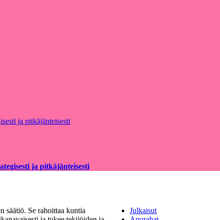
egisesti ja pitkäjänteisesti
 säätiö. Se rahoittaa kuntia
Julkaisut
kanavaisesti ja tukee tekijöiden ja
Apurahat