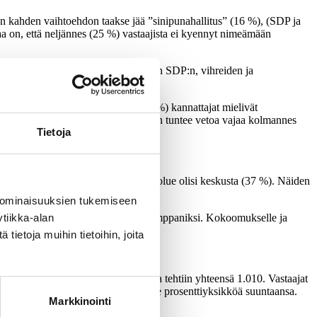
en kahden vaihtoehdon taakse jää ”sinipunahallitus” (16 %), (SDP ja
aa on, että neljännes (25 %) vastaajista ei kyennyt nimeämään
ässä määrin toissijaisia ääniä etenkin SDP:n, vihreiden ja
laisten (63 %) ja kokoomuksen (45 %) kannattajat mielivät
ttajista porvarihallituksen suuntaan tuntee vetoa vajaa kolmannes
Tietoja
ä. Kolmanneksi suosituin hallituspuolue olisi keskusta (37 %). Näiden
 ominaisuuksien tukemiseen
tiikka-alan
htä suosittuja vaihtoehtoja hallituskumppaniksi. Kokoomukselle ja
uolueita.
ietoja muihin tietoihin, joita
valla 1.-5.10.2022. Haastatteluja tehtiin yhteensä 1.010. Vastaajat
 tasolla suurimmillaan vajaat kolme prosenttiyksikköä suuntaansa.
Markkinointi