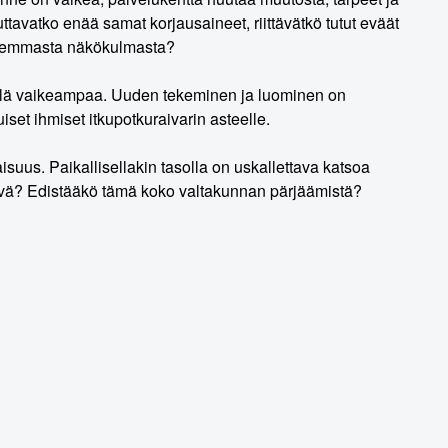
ttavatko enää samat korjausaineet, riittävätkö tutut eväät
laajemmasta näkökulmasta?
vielä vaikeampaa. Uuden tekeminen ja luominen on
iset ihmiset itkupotkuraivarin asteelle.
us. Paikallisellakin tasolla on uskallettava katsoa
yvä? Edistääkö tämä koko valtakunnan pärjäämistä?