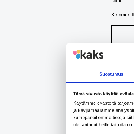
Nimi
Kommentt
Lisää t
Suostumus
Teks
Tämä sivusto käyttää eväste
Käytämme evästeitä tarjoama
Yo
ja kävijämäärämme analysoim
Ri
kumppaneillemme tietoja siitä
Ww
olet antanut heille tai joita o