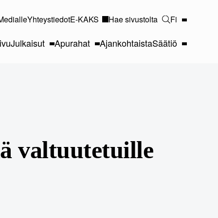
Medialle
Yhteystiedot
E-KAKS
Hae sivustolta
Fi
ivu
Julkaisut
Apurahat
Ajankohtaista
Säätiö
ä valtuutetuille