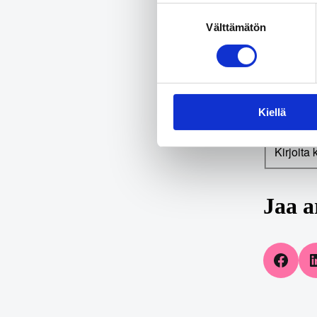
Suostumuksen
CAPTC
Välttämätön
valinta
Tämä kys
Kiellä
Mikä ko
Kirjoita
Jaa a
Share on