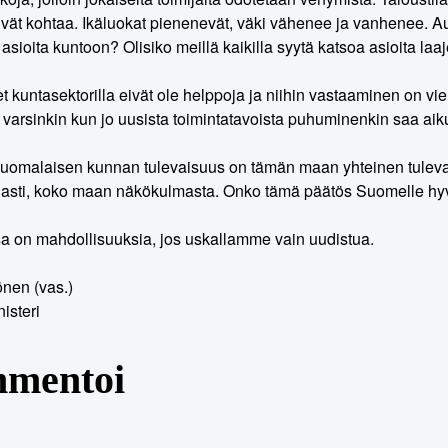
eivät kohtaa. Ikäluokat pienenevät, väki vähenee ja vanhenee. Au
 asioita kuntoon? Olisiko meillä kaikilla syytä katsoa asioita 
 kuntasektorilla eivät ole helppoja ja niihin vastaaminen on 
, varsinkin kun jo uusista toimintatavoista puhuminenkin saa aiku
uomalaisen kunnan tulevaisuus on tämän maan yhteinen tulevaisu
ajasti, koko maan näkökulmasta. Onko tämä päätös Suomelle h
 on mahdollisuuksia, jos uskallamme vain uudistua.
önen (vas.)
isteri
mentoi