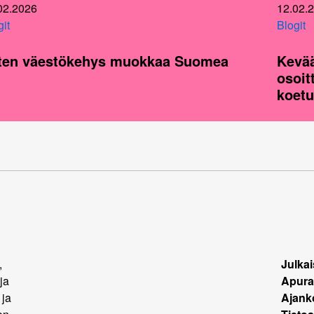
02.2026
12.02.
git
Blogit
ten väestökehys muokkaa Suomea
Kevää
osoit
koetu
,
Julkai
ja
Apura
 ja
Ajank