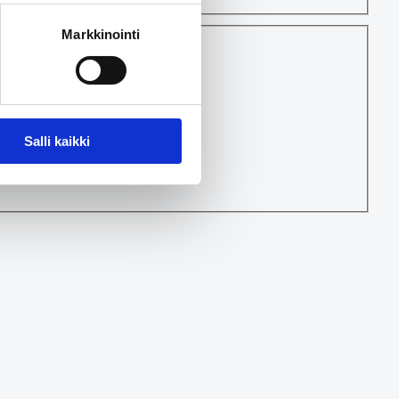
Markkinointi
 estää.
Salli kaikki