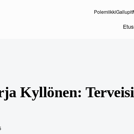
Polemiikki
Gallupit
Etus
ja Kyllönen: Terveisi
5