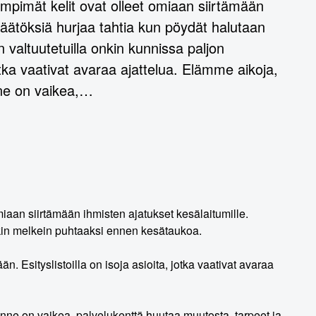
ämpimät kelit ovat olleet omiaan siirtämään
 päätöksiä hurjaa tahtia kun pöydät halutaan
valtuutetuilla onkin kunnissa paljon
otka vaativat avaraa ajattelua. Elämme aikoja,
anne on vaikea,…
miaan siirtämään ihmisten ajatukset kesälaitumille.
akin melkein puhtaaksi ennen kesätaukoa.
 Esityslistoilla on isoja asioita, jotka vaativat avaraa
lanne on vaikea, palvelukenttä huutaa muutosta, tarpeet ja