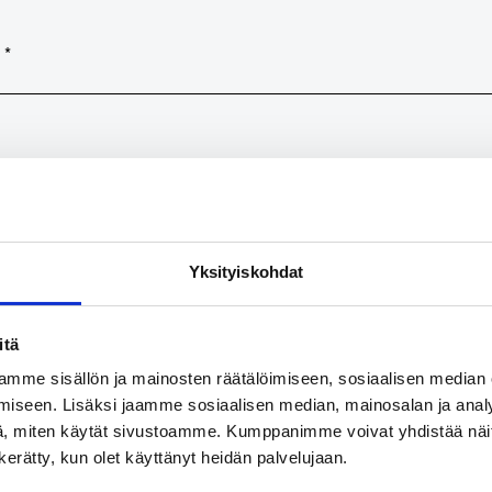
i
*
ietoa tekstimuodoista
Yksityiskohdat
ti
itä
mme sisällön ja mainosten räätälöimiseen, sosiaalisen median
u can use
BBCode
tags in the text. URLs will automatically be c
iseen. Lisäksi jaamme sosiaalisen median, mainosalan ja analy
vit ja kappaleet päätetään automaattisesti.
, miten käytät sivustoamme. Kumppanimme voivat yhdistää näitä t
w-osoitteet ja email-osoitteet muutetaan automaattisesti linkeik
n kerätty, kun olet käyttänyt heidän palvelujaan.