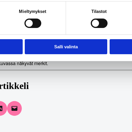
HA
Mieltymykset
Tilastot
ymys esitetään, jotta lomakkeen automatisoitu käyttö voitaisiin
Salli valinta
odi on kuvassa?
*
 kuvassa näkyvät merkit.
rtikkeli
 Facebook
Share on LinkedIn
Email this Page