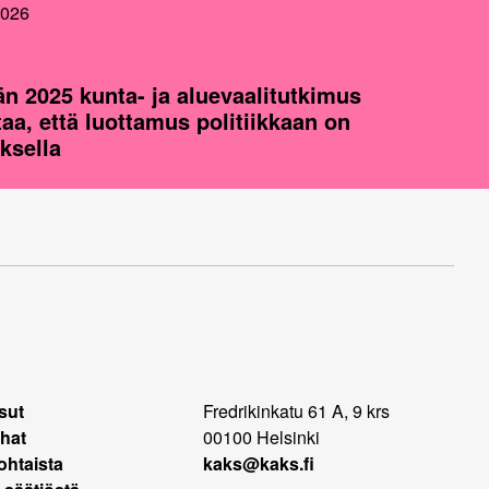
2026
n 2025 kunta- ja aluevaalitutkimus
taa, että luottamus politiikkaan on
ksella
sut
Fredrikinkatu 61 A, 9 krs
hat
00100 Helsinki
ohtaista
kaks@kaks.fi