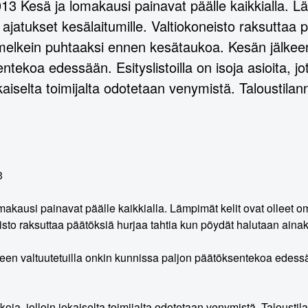
13 Kesä ja lomakausi painavat päälle kaikkialla. L
 ajatukset kesälaitumille. Valtiokoneisto raksuttaa
melkein puhtaaksi ennen kesätaukoa. Kesän jälkeen 
ntekoa edessään. Esityslistoilla on isoja asioita, j
jokaiselta toimijalta odotetaan venymistä. Taloustil
3
makausi painavat päälle kaikkialla. Lämpimät kelit ovat olleet o
isto raksuttaa päätöksiä hurjaa tahtia kun pöydät halutaan ain
een valtuutetuilla onkin kunnissa paljon päätöksentekoa edessään.
oja, jolloin jokaiselta toimijalta odotetaan venymistä. Talousti