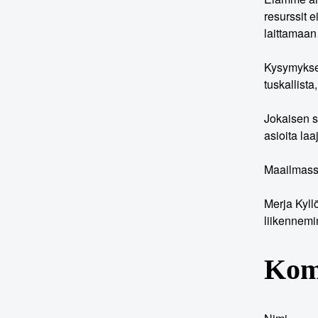
resurssit 
laittamaan
Kysymykset
tuskallista
Jokaisen s
asioita la
Maailmassa
Merja Kyll
liikennemin
Kom