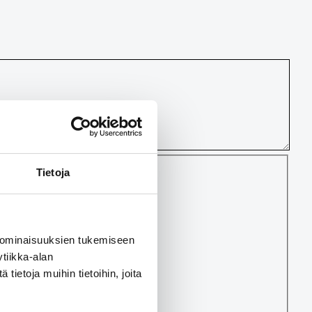
Tietoja
 ominaisuuksien tukemiseen
onverted to links.
tiikka-alan
ietoja muihin tietoihin, joita
si.