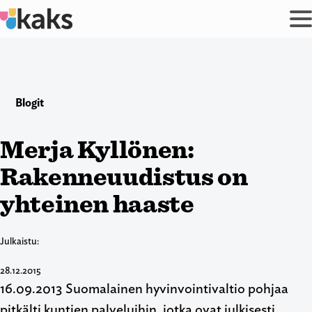
Siirry
sisältöön
Blogit
Merja Kyllönen:
Rakenneuudistus on
yhteinen haaste
Julkaistu:
28.12.2015
16.09.2013 Suomalainen hyvinvointivaltio pohjaa
pitkälti kuntien palveluihin, jotka ovat julkisesti