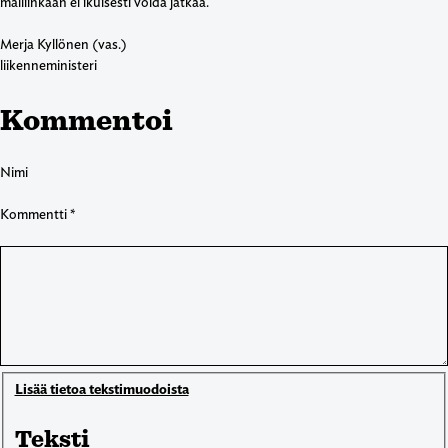
malliinkaan ei ikuisesti voida jatkaa.
Merja Kyllönen (vas.)
liikenneministeri
Kommentoi
Nimi
Kommentti
*
Lisää tietoa tekstimuodoista
Teksti