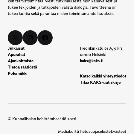
kehittämistoimintaa, viestii tutkimuksesta monikanavaisesti ja
tukee tekijöiden ja tutkijoiden välistä dialogia. Tavoitteena on
tukea kuntia sekä parantaa niiden toimintamahdollisuuksia.
X
Instagram
Facebook
Julkaisut
Fredrikinkatu 61 A, 9 krs
Apurahat
00100 Helsinki
Ajankohtaista
kaks@kaks.fi
Tietoa säätiöstä
Polemiikki
Katso kaikki yhteystiedot
Tilaa KAKS-uutiskirje
© Kunnallisalan kehittämissäätiö 2026
Mediakortti
Tietosuojaseloste
Evästeet