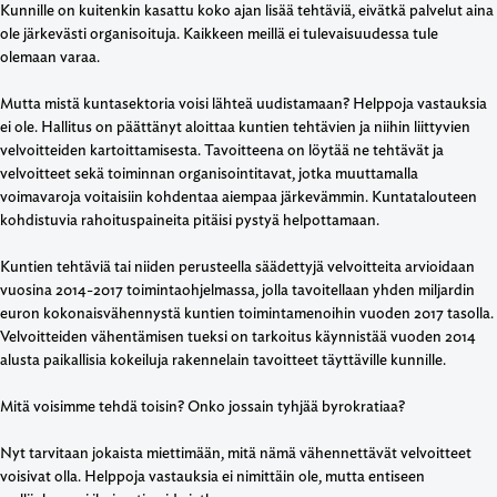
Kunnille on kuitenkin kasattu koko ajan lisää tehtäviä, eivätkä palvelut aina
ole järkevästi organisoituja. Kaikkeen meillä ei tulevaisuudessa tule
olemaan varaa.
Mutta mistä kuntasektoria voisi lähteä uudistamaan? Helppoja vastauksia
ei ole. Hallitus on päättänyt aloittaa kuntien tehtävien ja niihin liittyvien
velvoitteiden kartoittamisesta. Tavoitteena on löytää ne tehtävät ja
velvoitteet sekä toiminnan organisointitavat, jotka muuttamalla
voimavaroja voitaisiin kohdentaa aiempaa järkevämmin. Kuntatalouteen
kohdistuvia rahoituspaineita pitäisi pystyä helpottamaan.
Kuntien tehtäviä tai niiden perusteella säädettyjä velvoitteita arvioidaan
vuosina 2014-2017 toimintaohjelmassa, jolla tavoitellaan yhden miljardin
euron kokonaisvähennystä kuntien toimintamenoihin vuoden 2017 tasolla.
Velvoitteiden vähentämisen tueksi on tarkoitus käynnistää vuoden 2014
alusta paikallisia kokeiluja rakennelain tavoitteet täyttäville kunnille.
Mitä voisimme tehdä toisin? Onko jossain tyhjää byrokratiaa?
Nyt tarvitaan jokaista miettimään, mitä nämä vähennettävät velvoitteet
voisivat olla. Helppoja vastauksia ei nimittäin ole, mutta entiseen