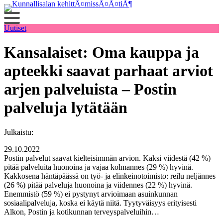
Siirry
sisältöön
Uutiset
Kansalaiset: Oma kauppa ja
apteekki saavat parhaat arviot
arjen palveluista – Postin
palveluja lytätään
Julkaistu:
29.10.2022
Postin palvelut saavat kielteisimmän arvion. Kaksi viidestä (42 %)
pitää palveluita huonoina ja vajaa kolmannes (29 %) hyvinä.
Kakkosena häntäpäässä on työ- ja elinkeinotoimisto: reilu neljännes
(26 %) pitää palveluja huonoina ja viidennes (22 %) hyvinä.
Enemmistö (59 %) ei pystynyt arvioimaan asuinkunnan
sosiaalipalveluja, koska ei käytä niitä. Tyytyväisyys erityisesti
Alkon, Postin ja kotikunnan terveyspalveluihin…