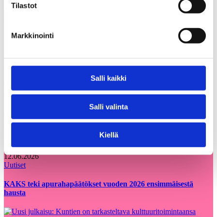
Tilastot
Voisit olla kiinnostunut myös
Kaikki
Markkinointi
näistä
ajankohtaiset
Salli kaikki
05.08.2026
Uutiset
Salli valinta
Etsimme Kunnallisalan kehittämissäätiölle
uutta talouspäällikköä
Kiellä
12.06.2026
Uutiset
KAKS teki apurahapäätökset vuoden 2026 ensimmäisestä
hausta