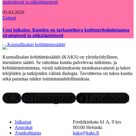
05.03.2026
Uutiset
Uusi julkaisu: Kuntien on tarkasteltava kulttuuritoimintaansa
strategisesti ja pitkäjänteisesti
Kunnallisalan kehittämissäätiö (KAKS) on yleishyödyllinen,
itsenäinen säätiö. Se rahoittaa kuntia palvelevaa tutkimus- ja
kehittämistoimintaa, viestii tutkimuksesta monikanavaisesti ja tukee
tekijöiden ja tutkijoiden välistä dialogia. Tavoitteena on tukea kuntia
sekä parantaa niiden toimintamahdollisuuksia.
X
Instagram
Facebook
Julkaisut
Fredrikinkatu 61 A, 9 krs
Apurahat
00100 Helsinki
Ajankohtaista
kaks@kaks.fi