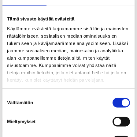
kunnissa ollaan jonkin verran keskivertoa tyytymättömämpiä
useimpiin arkisiin palveluihin. Pääkaupunkiseudulla pidetään Alkon
palveluista, kun taas Postin palvelut ”nyppivät” enemmän.
Tämä sivusto käyttää evästeitä
Tutkimusosion kokonaisuudessaan pääset lukemaan
täältä.
Käytämme evästeitä tarjoamamme sisällön ja mainosten
Tutkimuksen toteutus.
KAKS – Kunnallisalan kehittämissäätiön
räätälöimiseen, sosiaalisen median ominaisuuksien
tutkimuksen toteutti Kantar TNS Oy. Tutkimusaineisto on koottu
tukemiseen ja kävijämäärämme analysoimiseen. Lisäksi
Gallup Kanavalla 1.–5.10.2022. Haastatteluja tehtiin yhteensä
1.010. Vastaajat edustavat maamme 18–79 vuotta täyttänyttä väestöä
jaamme sosiaalisen median, mainosalan ja analytiikka-
Ahvenanmaata lukuun ottamatta. Tutkimuksen tulosten
alan kumppaneillemme tietoja siitä, miten käytät
virhemarginaali on koko aineiston tasolla suurimmillaan vajaat
sivustoamme. Kumppanimme voivat yhdistää näitä
kolme prosenttiyksikköä suuntaansa.
tietoja muihin tietoihin, joita olet antanut heille tai joita on
Lisätietoja: Asiamies Antti Mykkänen, 0400-570087.
kerätty, kun olet käyttänyt heidän palvelujaan.
Suostumuksen
Välttämätön
Jaa artikkeli
valinta
Share on Facebook
Mieltymykset
Share on LinkedIn
Email this Page