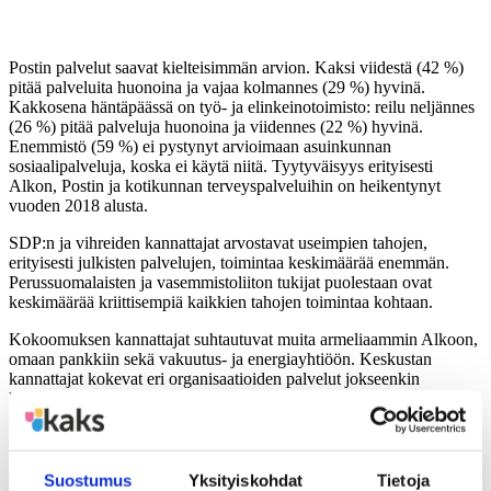
Postin palvelut saavat kielteisimmän arvion. Kaksi viidestä (42 %)
pitää palveluita huonoina ja vajaa kolmannes (29 %) hyvinä.
Kakkosena häntäpäässä on työ- ja elinkeinotoimisto: reilu neljännes
(26 %) pitää palveluja huonoina ja viidennes (22 %) hyvinä.
Enemmistö (59 %) ei pystynyt arvioimaan asuinkunnan
sosiaalipalveluja, koska ei käytä niitä. Tyytyväisyys erityisesti
Alkon, Postin ja kotikunnan terveyspalveluihin on heikentynyt
vuoden 2018 alusta.
SDP:n ja vihreiden kannattajat arvostavat useimpien tahojen,
erityisesti julkisten palvelujen, toimintaa keskimäärää enemmän.
Perussuomalaisten ja vasemmistoliiton tukijat puolestaan ovat
keskimäärää kriittisempiä kaikkien tahojen toimintaa kohtaan.
Kokoomuksen kannattajat suhtautuvat muita armeliaammin Alkoon,
omaan pankkiin sekä vakuutus- ja energiayhtiöön. Keskustan
kannattajat kokevat eri organisaatioiden palvelut jokseenkin
keskivertoisesti.
Korkeasti koulutetut suhtautuvat muita hyväksyvämmin
verohallinnon palveluihin ja keskimäärää varauksellisemmin
kotikunnan terveyspalveluihin sekä Postiin. Maaseutumaisissa
Suostumus
Yksityiskohdat
Tietoja