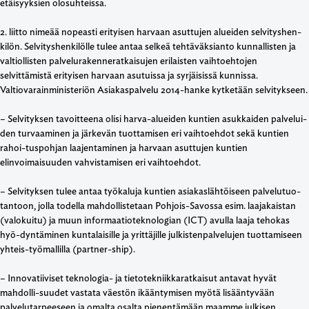
etäisyyksien olosuhteissa.
2. liitto nimeää nopeasti erityisen harvaan asuttujen alueiden selvityshen-
kilön. Selvityshenkilölle tulee antaa selkeä tehtäväksianto kunnallisten ja
valtiollisten palvelurakenneratkaisujen erilaisten vaihtoehtojen
selvittämistä erityisen harvaan asutuissa ja syrjäisissä kunnissa.
Valtiovarainministeriön Asiakaspalvelu 2014-hanke kytketään selvitykseen.
– Selvityksen tavoitteena olisi harva-alueiden kuntien asukkaiden palvelui-
den turvaaminen ja järkevän tuottamisen eri vaihtoehdot sekä kuntien
rahoi-tuspohjan laajentaminen ja harvaan asuttujen kuntien
elinvoimaisuuden vahvistamisen eri vaihtoehdot.
– Selvityksen tulee antaa työkaluja kuntien asiakaslähtöiseen palvelutuo-
tantoon, jolla todella mahdollistetaan Pohjois-Savossa esim. laajakaistan
(valokuitu) ja muun informaatioteknologian (ICT) avulla laaja tehokas
hyö-dyntäminen kuntalaisille ja yrittäjille julkistenpalvelujen tuottamiseen
yhteis-työmallilla (partner-ship).
– Innovatiiviset teknologia- ja tietotekniikkaratkaisut antavat hyvät
mahdolli-suudet vastata väestön ikääntymisen myötä lisääntyvään
palvelutarpeeseen ja omalta osalta pienentämään maamme julkisen