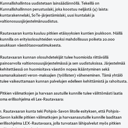
Kunnallishallintoa uudistetaan lainsäädännöllä. Tekeillä on
Kunnallishallinnon perustuslaki, joka koostuu neljästä (4) laista:
kuntarakennelaki, SoTe-järjestämislaki, uusi kuntalaki ja
valtionosuusjärjestelmänuudistus.
Rautavaaran kunta kuuluu pitkien etäisyyksien kuntien joukkoon. Näillä
kunnilla on erityisolosuhteiden vuoksi mahdollisuus poiketa 20.000
asukkaan väestötasovaatimuksesta.
Rautavaaran kunnan olosuhdetekijät tulee huomioida riittävällä
painoarvolla valtionosuusjärjestelmässä ja sen uudistuksissa. Järjestelmää
kehitettäessä on huomioitava väestön nopea ikääntyminen sekä
samanaikaisesti veron-maksajien (työllisten) väheneminen. Tämä yhtälö
tulee vaikeuttamaan kunnan palvelujen edelleen kehittämistä ja rahoitusta.
Pitkien välimatkojen ja harvaan asutuille kunnille tulee välittömästi laatia
oma erillisohjelma eli Lex-Rautavaara:
1. Rautavaaran kunta teki Pohjois-Savon liitolle esityksen, että Pohjois-
Savon kaikille pitkien välimatkojen ja harvaanasutuille kunnille laaditaan
erillisohjelma LEX-Rautavaara, jolla turvataan lähipalvelut myös pitkien