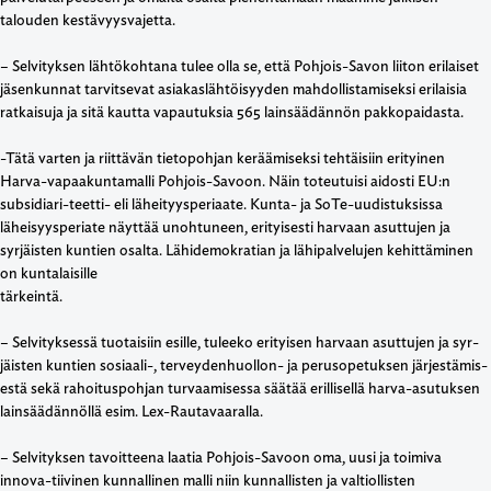
talouden kestävyysvajetta.
– Selvityksen lähtökohtana tulee olla se, että Pohjois-Savon liiton erilaiset
jäsenkunnat tarvitsevat asiakaslähtöisyyden mahdollistamiseksi erilaisia
ratkaisuja ja sitä kautta vapautuksia 565 lainsäädännön pakkopaidasta.
-Tätä varten ja riittävän tietopohjan keräämiseksi tehtäisiin erityinen
Harva-vapaakuntamalli Pohjois-Savoon. Näin toteutuisi aidosti EU:n
subsidiari-teetti- eli läheityysperiaate. Kunta- ja SoTe-uudistuksissa
läheisyysperiate näyttää unohtuneen, erityisesti harvaan asuttujen ja
syrjäisten kuntien osalta. Lähidemokratian ja lähipalvelujen kehittäminen
on kuntalaisille
tärkeintä.
– Selvityksessä tuotaisiin esille, tuleeko erityisen harvaan asuttujen ja syr-
jäisten kuntien sosiaali-, terveydenhuollon- ja perusopetuksen järjestämis-
estä sekä rahoituspohjan turvaamisessa säätää erillisellä harva-asutuksen
lainsäädännöllä esim. Lex-Rautavaaralla.
– Selvityksen tavoitteena laatia Pohjois-Savoon oma, uusi ja toimiva
innova-tiivinen kunnallinen malli niin kunnallisten ja valtiollisten