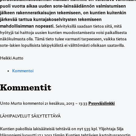
puoli vuotta aikaa uuden sote-lainsäädännön valmistumisen
jälkeen rakenneratkaisujen tekemiseen, on kuntien kuitenkin
järkevää tarttua kuntajakoselvitysten tekemiseen
mahdollisimman nopeasti.
Selvityksillä saadaan tietoa siitä, mitä
hyötyjä tai haittoja uusien kuntien muodostamisesta voisi paikallisesta
näkökulmasta olla. Tämä tieto tulee varmasti tarpeeseen, vaikka tietoa
sote-lakien lopullisista lakipykälistä ei välittömästi olisikaan saatavilla.
Heikki Autto
Kommentoi
Kommentit
Unto Murto
kommentoi 21 kesäkuu, 2013 – 13:33
Pysyväislinkki
LÄHIPALVELUT SÄILYTETTÄVÄ
Kuntien pakollisia lakisääteisiä tehtäviä on nyt 535 kpl. Ylijohtaja Silja
Hiironniemi luovutti 17.1.2013 tämän Kuntien tehtävien kartoitusraportin.