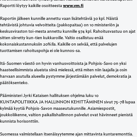
Raportti löytyy kaikille osoitteesta
www.vm.fi
Raportin jälkeen kunnille annettu vaan lisätehtäviä 30 kpl. Näistä
tehtävistä johtuvia velvoitteita (pakkopaitaa) on 10 ministeriön ja
keskusviraston toi-mesta annettu kunnille 974 kpl. Rahoitusvastuu on ajat
sitten siirretty kun-tien kukkaroille. Valtio osallistuu enää
kokonaiskustannuksiin 20%:lla. Kaikille on selvää, että palvelujen
tuottamisen rahoituspohja ei ole kunnos-sa.
Itä-Suomen väestö on hyvin vanhusvoittoista ja Pohjois-Savo on yksi
haasteellisimmista alueista siinä mielessä, että miten niin laajalla ja osin
harvaan asutulla alueella pystymme järjestämään palvelut, demokratia ja
päätöksenteko.
Pääministeri Jyrki Kataisen hallituksen ohjelma luku 10
KUNTAPOLITIIKKA JA HALLINNON KEHITTÄMINEN sivut 75-78 lupaa
kylmää kyytiä Pohjois-Savon maaseutukunnille. Asiamiespostit,
joukkoliikenne, valtion paikallishallinnon palvelut ovat hävinneet pienistä
kunnista horisonttiin.
Suomessa valmistellaan itsenäisyytemme ajan mittavinta kuntaremonttia.