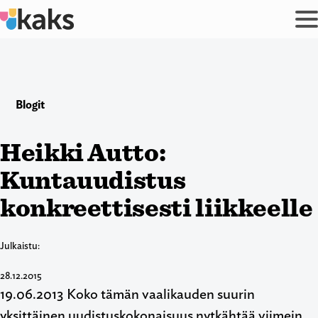
Siirry
sisältöön
Blogit
Heikki Autto:
Kuntauudistus
konkreettisesti liikkeelle
Julkaistu:
28.12.2015
19.06.2013 Koko tämän vaalikauden suurin
yksittäinen uudistuskokonaisuus nytkähtää viimein