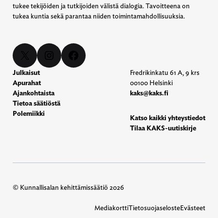
tukee tekijöiden ja tutkijoiden välistä dialogia. Tavoitteena on
tukea kuntia sekä parantaa niiden toimintamahdollisuuksia.
X
Instagram
Facebook
Julkaisut
Fredrikinkatu 61 A, 9 krs
Apurahat
00100 Helsinki
Ajankohtaista
kaks@kaks.fi
Tietoa säätiöstä
Polemiikki
Katso kaikki yhteystiedot
Tilaa KAKS-uutiskirje
© Kunnallisalan kehittämissäätiö 2026
Mediakortti
Tietosuojaseloste
Evästeet