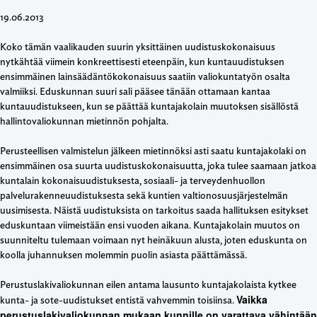
19.06.2013
Koko tämän vaalikauden suurin yksittäinen uudistuskokonaisuus
nytkähtää viimein konkreettisesti eteenpäin, kun kuntauudistuksen
ensimmäinen lainsäädäntökokonaisuus saatiin valiokuntatyön osalta
valmiiksi. Eduskunnan suuri sali pääsee tänään ottamaan kantaa
kuntauudistukseen, kun se päättää kuntajakolain muutoksen sisällöstä
hallintovaliokunnan mietinnön pohjalta.
Perusteellisen valmistelun jälkeen mietinnöksi asti saatu kuntajakolaki on
ensimmäinen osa suurta uudistuskokonaisuutta, joka tulee saamaan jatkoa
kuntalain kokonaisuudistuksesta, sosiaali- ja terveydenhuollon
palvelurakenneuudistuksesta sekä kuntien valtionosuusjärjestelmän
uusimisesta. Näistä uudistuksista on tarkoitus saada hallituksen esitykset
eduskuntaan viimeistään ensi vuoden aikana. Kuntajakolain muutos on
suunniteltu tulemaan voimaan nyt heinäkuun alusta, joten eduskunta on
koolla juhannuksen molemmin puolin asiasta päättämässä.
Perustuslakivaliokunnan eilen antama lausunto kuntajakolaista kytkee
Vaikka
kunta- ja sote-uudistukset entistä vahvemmin toisiinsa.
perustuslakivaliokunnan mukaan kunnille on varattava vähintään