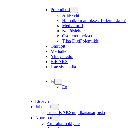
Polemiikki
Artikkelit
Haluatko mainoksesi Polemiikkiin?
Mediakortti
Näköislehdet
Osoitemuutokset
Tilaa DigiPolemiikki
Gallupit
Medialle
Yhteystiedot
E-KAKS
Hae sivustolta
Fi
En
Etusivu
Julkaisut
Tietoa KAKSin julkaisusarjoista
Apurahat
Apurahanhakijalle