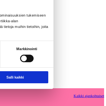
 ominaisuuksien tukemiseen
tiikka-alan
ietoja muihin tietoihin, joita
Markkinointi
Salli kaikki
Kaikki ajankohtaiset