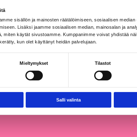
itä
/
mme sisällön ja mainosten räätälöimiseen, sosiaalisen median
iseen. Lisäksi jaamme sosiaalisen median, mainosalan ja analy
, miten käytät sivustoamme. Kumppanimme voivat yhdistää näitä t
n kerätty, kun olet käyttänyt heidän palvelujaan.
Email this Page
Mieltymykset
Tilastot
Salli valinta