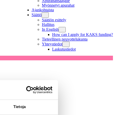
Apurahansaajalle
Myönnetyt apurahat
Ajankohtaista
Säätiö
Säätiön esittely
Hallitus
In English
How can I apply for KAKS funding?
Tieteellinen neuvottelukunta
Yhteystiedot
Laskutustiedot
Tietoja