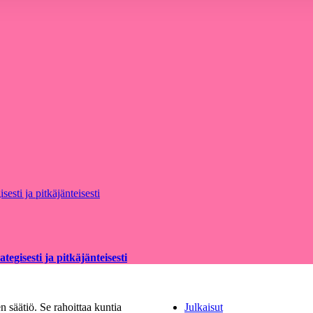
egisesti ja pitkäjänteisesti
 säätiö. Se rahoittaa kuntia
Julkaisut