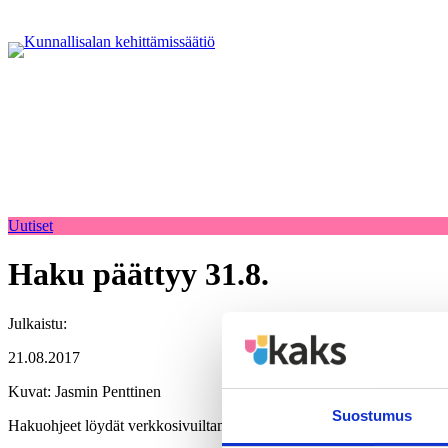
Uutiset
Haku päättyy 31.8.
Julkaistu:
21.08.2017
Kuvat: Jasmin Penttinen
Suostumus
Hakuohjeet löydät verkkosivuiltamme: https://kaks.fi/tutkimusrahoitus