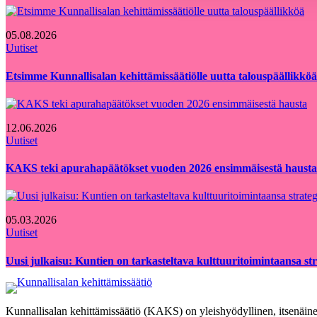
05.08.2026
Uutiset
Etsimme Kunnallisalan kehittämissäätiölle uutta talouspäällikköä
12.06.2026
Uutiset
KAKS teki apurahapäätökset vuoden 2026 ensimmäisestä hausta
05.03.2026
Uutiset
Uusi julkaisu: Kuntien on tarkasteltava kulttuuritoimintaansa strat
Kunnallisalan kehittämissäätiö (KAKS) on yleishyödyllinen, itsenäinen