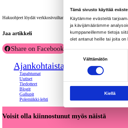
Tämä sivusto käyttää eväste
Hakuohjeet löydät verkkosivuiltamme:
https://kaks.fi/tutkimusrahoitus
Käytämme evästeitä tarjoama
ja kävijämäärämme analysoim
kumppaneillemme tietoja siitä
Jaa artikkeli
olet antanut heille tai joita o
Share on Facebook
Share on LinkedIn
Suostumuksen
Välttämätön
valinta
Ajankohtaista
Tapahtumat
Uutiset
Tiedotteet
Blogit
Kiellä
Gallupit
Polemiikki-lehti
Voisit olla kiinnostunut myös näistä