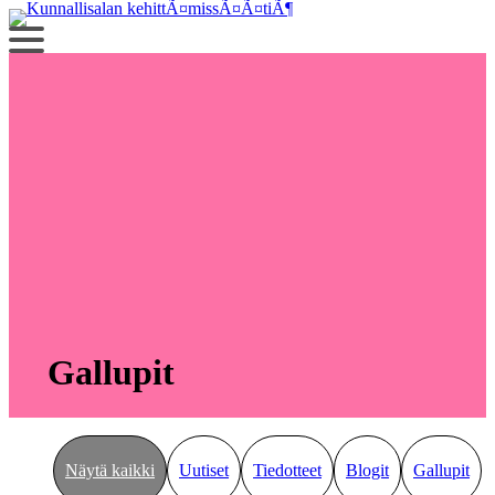
Siirry
sisältöön
Gallupit
Näytä kaikki
Uutiset
Tiedotteet
Blogit
Gallupit