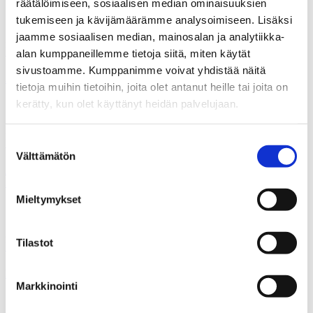
räätälöimiseen, sosiaalisen median ominaisuuksien
tukemiseen ja kävijämäärämme analysoimiseen. Lisäksi
jaamme sosiaalisen median, mainosalan ja analytiikka-
29.09.2009
Uutiset
alan kumppaneillemme tietoja siitä, miten käytät
sivustoamme. Kumppanimme voivat yhdistää näitä
J-P Alanen: Helsingin metropoli tarvitsee oman lain
tietoja muihin tietoihin, joita olet antanut heille tai joita on
kerätty, kun olet käyttänyt heidän palvelujaan.
24.09.2009
Suostumuksen
Uutiset
Välttämätön
valinta
Antti Mykkänen: PALVELUT JÄRJESTETTÄVÄ
SUOMESSA NOIN 20 ALUEELLA
Mieltymykset
22.09.2009
Tilastot
Uutiset
Hallitseeko hallitus?
Markkinointi