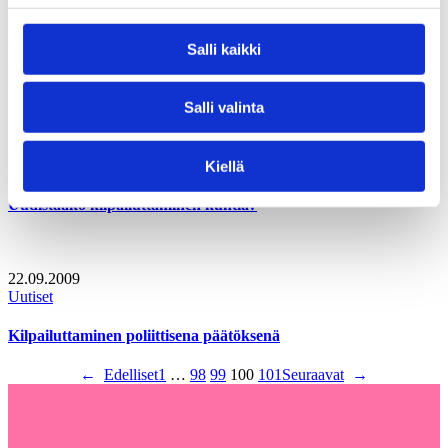
22.09.2009
Uutiset
Salli kaikki
Kansalaismielipide ja kunnat – Ilmapuntari 2009
Salli valinta
22.09.2009
Uutiset
Kiellä
Uudistaako kilpailuttaminen kuntia?
22.09.2009
Uutiset
Kilpailuttaminen poliittisena päätöksenä
←
Edelliset
1
…
98
99
100
101
Seuraavat
→