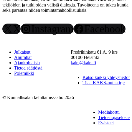
tekijöiden ja tutkijoiden välistä dialogia. Tavoitteena on tukea kuntia
sekä parantaa niiden toimintamahdollisuuksia.
X
Instagram
Facebook
Julkaisut
Fredrikinkatu 61 A, 9 krs
Apurahat
00100 Helsinki
Ajankohtaista
kaks@kaks.fi
Tietoa säätiöstä
Polemiikki
Katso kaikki yhteystiedot
Tilaa KAKS-uutiskirje
© Kunnallisalan kehittämissäätiö 2026
Mediakortti
Tietosuojaseloste
Evästeet