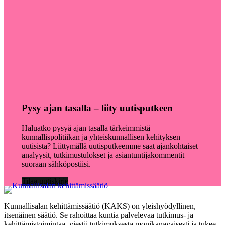
Pysy ajan tasalla – liity uutisputkeen
Haluatko pysyä ajan tasalla tärkeimmistä
kunnallispolitiikan ja yhteiskunnallisen kehityksen
uutisista? Liittymällä uutisputkeemme saat ajankohtaiset
analyysit, tutkimustulokset ja asiantuntijakommentit
suoraan sähköpostiisi.
Tilaa uutiskirje
Kunnallisalan kehittämissäätiö (KAKS) on yleishyödyllinen,
itsenäinen säätiö. Se rahoittaa kuntia palvelevaa tutkimus- ja
kehittämistoimintaa, viestii tutkimuksesta monikanavaisesti ja tukee