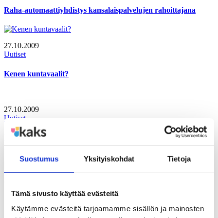
Raha-automaattiyhdistys kansalaispalvelujen rahoittajana
27.10.2009
Uutiset
Kenen kuntavaalit?
27.10.2009
Uutiset
VALTAKUNNALLISUUS JYRÄSI KUNTAVAALIEN
JULKISUUDESSA
Suostumus
Yksityiskohdat
Tietoja
09.10.2009
Uutiset
Tämä sivusto käyttää evästeitä
Käytämme evästeitä tarjoamamme sisällön ja mainosten
Helsinki. Kansakunnan pääkaupunki – ihmisten metropoli