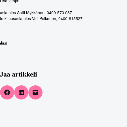
Lisätietoja:
asiamies Antti Mykkänen, 0400-570 087
tutkimusasiamies Veli Pelkonen, 0400-815527
Jaa
Jaa artikkeli
Share on Facebook
Share on LinkedIn
Email this Page