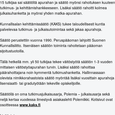
15 tutkijaa sai säätiöltä apurahan ja säätiö myönsi rahoituksen kuuteen
tutkimus- ja kehittämishankkeeseen. Lisäksi säätiö rahoitti kolmea
julkaisuhanketta ja myönsi yhden matka-apurahan.
Kunnallisalan kehittämissäätiö (KAKS) tukee taloudellisesti kuntia
palvelevaa tutkimus- ja julkaisutoimintaa sekä jakaa apurahoja.
Säätiö perustettiin vuonna 1990. Peruspääoman lahjoitti Suomen
Kunnallisliitto. Itsenäisen säätiön toiminta rahoitetaan pääoman
sijoitustuotoilla.
Tällä hetkellä mm. yli 50 tutkijaa tekee väitöstyötä säätiön 1-3 vuoden
mittaisen väitöstyöapurahan turvin. Lisäksi säätiö rahoittaa
päärahoittajana noin kymmentä tutkimushanketta. Hallinnassaan
olevista nimikkorahastoista säätiö myöntää lisäksi vuosittain apurahoja
lisensiaatti- tai gradutyötään tekeville opiskelijoille.
Säätiöllä on oma tutkimusjulkaisusarja, Polemia – julkaisusarja sekä
neljä kertaa vuodessa ilmestyvä asiakaslehti Polemiikki. Kotisivut ovat
osoitteessa
www.kaks.fi