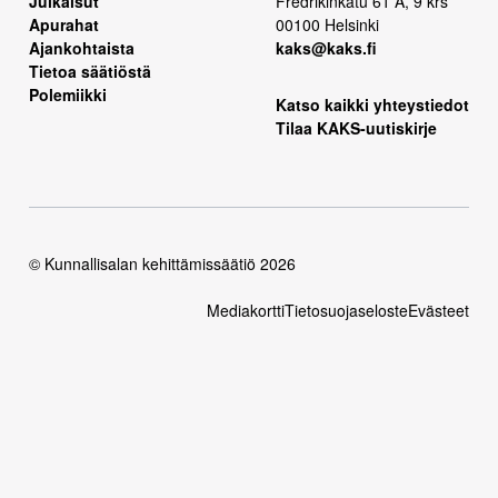
Julkaisut
Fredrikinkatu 61 A, 9 krs
Apurahat
00100 Helsinki
Ajankohtaista
kaks@kaks.fi
Tietoa säätiöstä
Polemiikki
Katso kaikki yhteystiedot
Tilaa KAKS-uutiskirje
© Kunnallisalan kehittämissäätiö 2026
Mediakortti
Tietosuojaseloste
Evästeet