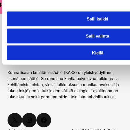
pitkäjänteisesti
Salli kaikki
Salli valinta
Kiellä
Kunnallisalan kehittämissäätiö (KAKS) on yleishyödyllinen,
itsenäinen säätiö. Se rahoittaa kuntia palvelevaa tutkimus- ja
kehittämistoimintaa, viestii tutkimuksesta monikanavaisesti ja
tukee tekijöiden ja tutkijoiden välistä dialogia. Tavoitteena on
tukea kuntia sekä parantaa niiden toimintamahdollisuuksia.
X
Instagram
Facebook