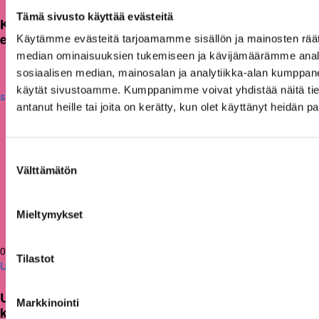
Tämä sivusto käyttää evästeitä
KAKS teki apurahapäätökset vuoden 2026
ensimmäisestä hausta
Käytämme evästeitä tarjoamamme sisällön ja mainosten räät
median ominaisuuksien tukemiseen ja kävijämäärämme anal
sosiaalisen median, mainosalan ja analytiikka-alan kumppanei
käytät sivustoamme. Kumppanimme voivat yhdistää näitä tietoja
antanut heille tai joita on kerätty, kun olet käyttänyt heidän p
Suostumuksen
Välttämätön
valinta
Mieltymykset
05.03.2026
Tilastot
Uutiset
Uusi julkaisu: Kuntien on tarkasteltava
Markkinointi
kulttuuritoimintaansa strategisesti ja