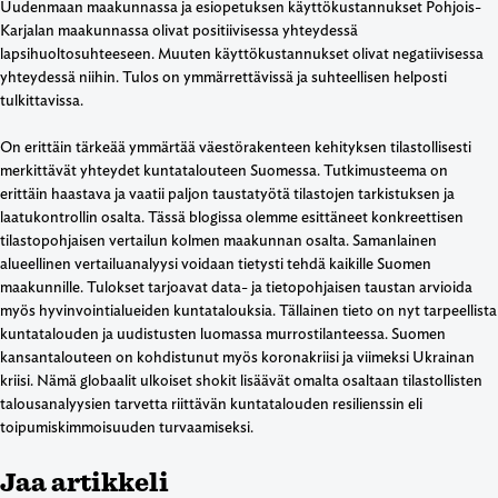
Uudenmaan maakunnassa ja esiopetuksen käyttökustannukset Pohjois-
Karjalan maakunnassa olivat positiivisessa yhteydessä
lapsihuoltosuhteeseen. Muuten käyttökustannukset olivat negatiivisessa
yhteydessä niihin. Tulos on ymmärrettävissä ja suhteellisen helposti
tulkittavissa.
On erittäin tärkeää ymmärtää väestörakenteen kehityksen tilastollisesti
merkittävät yhteydet kuntatalouteen Suomessa. Tutkimusteema on
erittäin haastava ja vaatii paljon taustatyötä tilastojen tarkistuksen ja
laatukontrollin osalta. Tässä blogissa olemme esittäneet konkreettisen
tilastopohjaisen vertailun kolmen maakunnan osalta. Samanlainen
alueellinen vertailuanalyysi voidaan tietysti tehdä kaikille Suomen
maakunnille. Tulokset tarjoavat data- ja tietopohjaisen taustan arvioida
myös hyvinvointialueiden kuntatalouksia. Tällainen tieto on nyt tarpeellista
kuntatalouden ja uudistusten luomassa murrostilanteessa. Suomen
kansantalouteen on kohdistunut myös koronakriisi ja viimeksi Ukrainan
kriisi. Nämä globaalit ulkoiset shokit lisäävät omalta osaltaan tilastollisten
talousanalyysien tarvetta riittävän kuntatalouden resilienssin eli
toipumiskimmoisuuden turvaamiseksi.
Jaa artikkeli