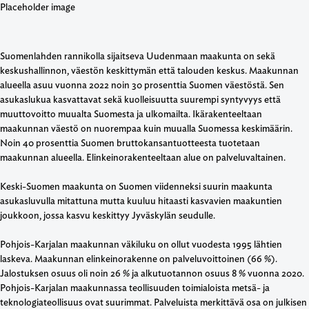
Suomenlahden rannikolla sijaitseva Uudenmaan maakunta on sekä
keskushallinnon, väestön keskittymän että talouden keskus. Maakunnan
alueella asuu vuonna 2022 noin 30 prosenttia Suomen väestöstä. Sen
asukaslukua kasvattavat sekä kuolleisuutta suurempi syntyvyys että
muuttovoitto muualta Suomesta ja ulkomailta. Ikärakenteeltaan
maakunnan väestö on nuorempaa kuin muualla Suomessa keskimäärin.
Noin 40 prosenttia Suomen bruttokansantuotteesta tuotetaan
maakunnan alueella. Elinkeinorakenteeltaan alue on palveluvaltainen.
Keski-Suomen maakunta on Suomen viidenneksi suurin maakunta
asukasluvulla mitattuna mutta kuuluu hitaasti kasvavien maakuntien
joukkoon, jossa kasvu keskittyy Jyväskylän seudulle.
Pohjois-Karjalan maakunnan väkiluku on ollut vuodesta 1995 lähtien
laskeva. Maakunnan elinkeinorakenne on palveluvoittoinen (66 %).
Jalostuksen osuus oli noin 26 % ja alkutuotannon osuus 8 % vuonna 2020.
Pohjois-Karjalan maakunnassa teollisuuden toimialoista metsä- ja
teknologiateollisuus ovat suurimmat. Palveluista merkittävä osa on julkisen