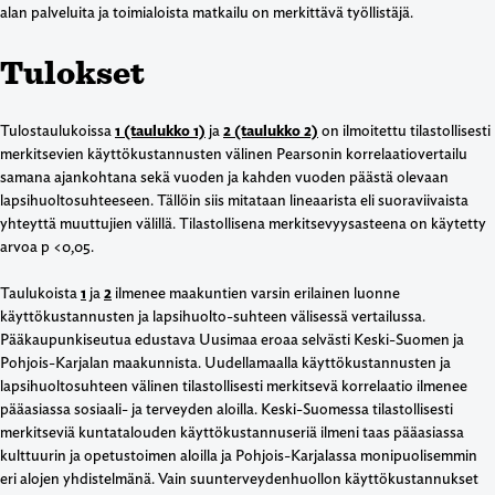
alan palveluita ja toimialoista matkailu on merkittävä työllistäjä.
Tulokset
Tulostaulukoissa
1 (taulukko 1)
ja
2 (taulukko 2)
on ilmoitettu tilastollisesti
merkitsevien käyttökustannusten välinen Pearsonin korrelaatiovertailu
samana ajankohtana sekä vuoden ja kahden vuoden päästä olevaan
lapsihuoltosuhteeseen. Tällöin siis mitataan lineaarista eli suoraviivaista
yhteyttä muuttujien välillä. Tilastollisena merkitsevyysasteena on käytetty
arvoa p <0,05.
Taulukoista
1
ja
2
ilmenee maakuntien varsin erilainen luonne
käyttökustannusten ja lapsihuolto-suhteen välisessä vertailussa.
Pääkaupunkiseutua edustava Uusimaa eroaa selvästi Keski-Suomen ja
Pohjois-Karjalan maakunnista. Uudellamaalla käyttökustannusten ja
lapsihuoltosuhteen välinen tilastollisesti merkitsevä korrelaatio ilmenee
pääasiassa sosiaali- ja terveyden aloilla. Keski-Suomessa tilastollisesti
merkitseviä kuntatalouden käyttökustannuseriä ilmeni taas pääasiassa
kulttuurin ja opetustoimen aloilla ja Pohjois-Karjalassa monipuolisemmin
eri alojen yhdistelmänä. Vain suunterveydenhuollon käyttökustannukset