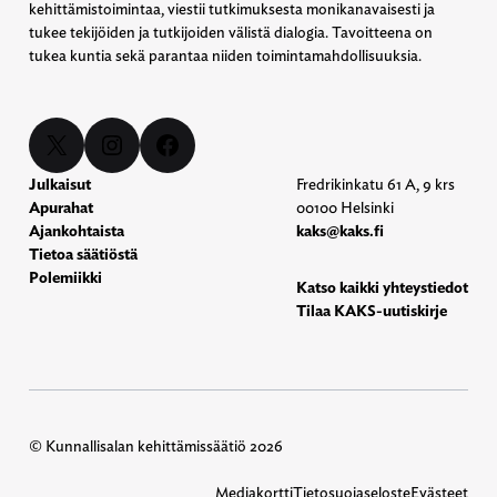
kehittämistoimintaa, viestii tutkimuksesta monikanavaisesti ja
tukee tekijöiden ja tutkijoiden välistä dialogia. Tavoitteena on
tukea kuntia sekä parantaa niiden toimintamahdollisuuksia.
X
Instagram
Facebook
Julkaisut
Fredrikinkatu 61 A, 9 krs
Apurahat
00100 Helsinki
Ajankohtaista
kaks@kaks.fi
Tietoa säätiöstä
Polemiikki
Katso kaikki yhteystiedot
Tilaa KAKS-uutiskirje
© Kunnallisalan kehittämissäätiö 2026
Mediakortti
Tietosuojaseloste
Evästeet