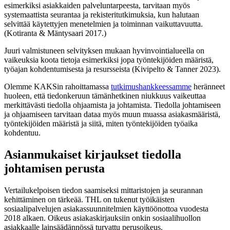
esimerkiksi asiakkaiden palveluntarpeesta, tarvitaan myös
systemaattista seurantaa ja rekisteritutkimuksia, kun halutaan
selvittää käytettyjen menetelmien ja toiminnan vaikuttavuutta.
(Kotiranta & Mäntysaari 2017.)
Juuri valmistuneen selvityksen mukaan hyvinvointialueella on
vaikeuksia koota tietoja esimerkiksi jopa työntekijöiden määristä,
työajan kohdentumisesta ja resursseista (Kivipelto & Tanner 2023).
Olemme KAKSin rahoittamassa
tutkimushankkeessamme
heränneet
huoleen, että tiedonkeruun tämänhetkinen niukkuus vaikeuttaa
merkittävästi tiedolla ohjaamista ja johtamista. Tiedolla johtamiseen
ja ohjaamiseen tarvitaan dataa myös muun muassa asiakasmääristä,
työntekijöiden määristä ja siitä, miten työntekijöiden työaika
kohdentuu.
Asianmukaiset kirjaukset tiedolla
johtamisen perusta
Vertailukelpoisen tiedon saamiseksi mittaristojen ja seurannan
kehittäminen on tärkeää. THL on tukenut työikäisten
sosiaalipalvelujen asiakassuunnitelmien käyttöönottoa vuodesta
2018 alkaen. Oikeus asiakaskirjauksiin onkin sosiaalihuollon
asiakkaalle lainsäädännössä turvattu perusoikeus.