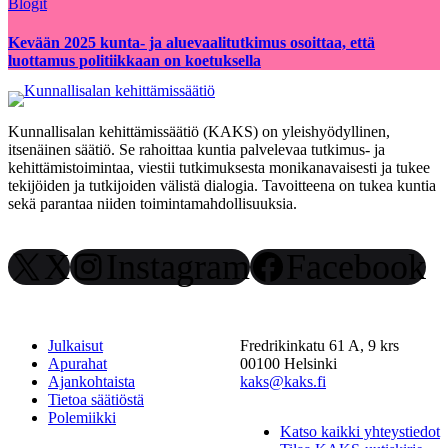
Blogit
Kevään 2025 kunta- ja aluevaalitutkimus osoittaa, että
luottamus politiikkaan on koetuksella
Kunnallisalan kehittämissäätiö (KAKS) on yleishyödyllinen,
itsenäinen säätiö. Se rahoittaa kuntia palvelevaa tutkimus- ja
kehittämistoimintaa, viestii tutkimuksesta monikanavaisesti ja tukee
tekijöiden ja tutkijoiden välistä dialogia. Tavoitteena on tukea kuntia
sekä parantaa niiden toimintamahdollisuuksia.
X
Instagram
Facebook
Julkaisut
Fredrikinkatu 61 A, 9 krs
Apurahat
00100 Helsinki
Ajankohtaista
kaks@kaks.fi
Tietoa säätiöstä
Polemiikki
Katso kaikki yhteystiedot