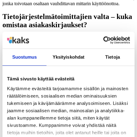
jonka toivotaan osaltaan vauhdittavan mittarin käyttöönottoa.
Tietojärjestelmätoimittajien valta – kuka
omistaa asiakaskirjaukset?
Hyvinvointialueet joutuvat kilpailuttamaan tietojärjestelmänsä aivan
kuten kuntienkin täytyi tehdä, ja tähän kuluu paljon aikaa ja rahaa.
Tietojärjestelmätoimittajat päättävät esimerkiksi päivitysten
aikataulusta, joka vaikka alueiden kannalta päivitykset olisi hyvä
Suostumus
Yksityiskohdat
Tietoja
tehdä hyvissä ajoin.
Hankkeessamme olemme havainneet, että toimittajien ratkaisut myös
tietojen ulossaamiseksi vaihtelevat. Vaikka tiedot kirjattaisiin
Tämä sivusto käyttää evästeitä
asianmukaisesti, ei tietojärjestelmistä saa tarvittavia tietoja ilman
huomattavia lisäkustannuksia. Jos tietojärjestelmätoimittajan kanssa
Käytämme evästeitä tarjoamamme sisällön ja mainosten
ei ole sovittu asiakaskirjausten siirrosta mitään, voi olla, ettei alue saa
räätälöimiseen, sosiaalisen median ominaisuuksien
niitä hyödynnettyä kunnolla toisiokäyttöön. Tällöin arvokas tieto on
tukemiseen ja kävijämäärämme analysoimiseen. Lisäksi
ikään kuin vankina kaupallisen tietojärjestelmätoimittajan asettaman
hinnan takana ja hyvinvointialueiden tekemä tärkeä työ jää
jaamme sosiaalisen median, mainosalan ja analytiikka-
näkymättömiin. Kysymys on myös vahvasti eettinen. Kuka omistaa
alan kumppaneillemme tietoja siitä, miten käytät
asiakaskirjaukset ja kuka saa päättää niiden hinnasta?
sivustoamme. Kumppanimme voivat yhdistää näitä
Järjestelmiä suunniteltaessa ja sopimuksia tehdessä
tietoja muihin tietoihin, joita olet antanut heille tai joita on
hyvinvointialueiden tuleekin olla tarkkana. Tiedon toisiokäytön