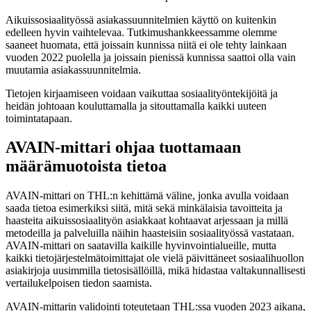
Aikuissosiaalityössä asiakassuunnitelmien käyttö on kuitenkin
edelleen hyvin vaihtelevaa. Tutkimushankkeessamme olemme
saaneet huomata, että joissain kunnissa niitä ei ole tehty lainkaan
vuoden 2022 puolella ja joissain pienissä kunnissa saattoi olla vain
muutamia asiakassuunnitelmia.
Tietojen kirjaamiseen voidaan vaikuttaa sosiaalityöntekijöitä ja
heidän johtoaan kouluttamalla ja sitouttamalla kaikki uuteen
toimintatapaan.
AVAIN-mittari ohjaa tuottamaan
määrämuotoista tietoa
AVAIN-mittari on THL:n kehittämä väline, jonka avulla voidaan
saada tietoa esimerkiksi siitä, mitä sekä minkälaisia tavoitteita ja
haasteita aikuissosiaalityön asiakkaat kohtaavat arjessaan ja millä
metodeilla ja palveluilla näihin haasteisiin sosiaalityössä vastataan.
AVAIN-mittari on saatavilla kaikille hyvinvointialueille, mutta
kaikki tietojärjestelmätoimittajat ole vielä päivittäneet sosiaalihuollon
asiakirjoja uusimmilla tietosisällöillä, mikä hidastaa valtakunnallisesti
vertailukelpoisen tiedon saamista.
AVAIN-mittarin validointi toteutetaan THL:ssa vuoden 2023 aikana,