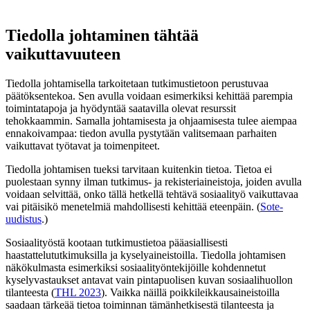
Tiedolla johtaminen tähtää
vaikuttavuuteen
Tiedolla johtamisella tarkoitetaan tutkimustietoon perustuvaa
päätöksentekoa. Sen avulla voidaan esimerkiksi kehittää parempia
toimintatapoja ja hyödyntää saatavilla olevat resurssit
tehokkaammin. Samalla johtamisesta ja ohjaamisesta tulee aiempaa
ennakoivampaa: tiedon avulla pystytään valitsemaan parhaiten
vaikuttavat työtavat ja toimenpiteet.
Tiedolla johtamisen tueksi tarvitaan kuitenkin tietoa. Tietoa ei
puolestaan synny ilman tutkimus- ja rekisteriaineistoja, joiden avulla
voidaan selvittää, onko tällä hetkellä tehtävä sosiaalityö vaikuttavaa
vai pitäisikö menetelmiä mahdollisesti kehittää eteenpäin. (
Sote-
uudistus
.)
Sosiaalityöstä kootaan tutkimustietoa pääasiallisesti
haastattelututkimuksilla ja kyselyaineistoilla. Tiedolla johtamisen
näkökulmasta esimerkiksi sosiaalityöntekijöille kohdennetut
kyselyvastaukset antavat vain pintapuolisen kuvan sosiaalihuollon
tilanteesta (
THL 2023
). Vaikka näillä poikkileikkausaineistoilla
saadaan tärkeää tietoa toiminnan tämänhetkisestä tilanteesta ja