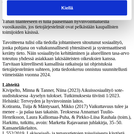
perustoimeentulotuen kustannuksista, käyttäjistä ja tuen saamisessa
Kiellä
tapahtuvista muutoksista. Kelan rekistereistä voi saada tietoluvan
avulla myös tunnisteellisia tietoja esimerkiksi tutkimustarkoituksiin.
Tähän tilanteeseen ei tulla pääsemään hyvinvointialueilla
vuosikausiin, jos tietojärjestelmät ovat pelkästään kaupallisten
toimijoiden käsissä.
Tavoitteena tulisi olla tiedolla johtamiseen sitoutunut sosiaalityö,
jonka pohjana on valtakunnallisesti yhtenäisesti ja systemaattisesti
kerätty tieto. Näin sosiaalityön kehittäminen ja alueellinen tasa-arvo
toteutuu yhdessä asiakkaan lakisääteisten oikeuksien kanssa.
Tarvitaan kiireellisesti kansallisia ratkaisuja tai ohjeistuksia
tietojärjestelmien suhteen, jotta tiedonkeruu onnistuu suunnitellusti
viimeistään vuonna 2024.
Lähteitä
Kivipelto, Minna & Tanner, Niina (2023) Aikuissosiaalityö sote-
uudistuksessa -kyselyn tulokset. Tutkimuksesta tiiviisti 1/2023.
Helsinki: Terveyden ja hyvinvoinnin laitos.
Kotiranta, Tuija & Mäntysaari, Mikko (2017) Vaikuttavuus tulee ja
menee – ja palaa taas takaisin. Teoksessa Annamari Tuulio-
Henriksson, Laura Kalliomaa-Puha, & Pirkko-Liisa Rauhala (toim.),
Harkittu, tutkittu, avoin: Marketta Rajavaaran juhlakirja, 35–50.
Kansaneläkelaitos.
L 552/2019. Lakisosiaali- ja terveystietojen toissijaisesta käytöstä.