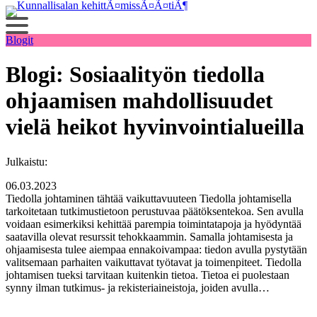
Siirry
sisältöön
Blogit
Blogi: Sosiaalityön tiedolla
ohjaamisen mahdollisuudet
vielä heikot hyvinvointialueilla
Julkaistu:
06.03.2023
Tiedolla johtaminen tähtää vaikuttavuuteen Tiedolla johtamisella
tarkoitetaan tutkimustietoon perustuvaa päätöksentekoa. Sen avulla
voidaan esimerkiksi kehittää parempia toimintatapoja ja hyödyntää
saatavilla olevat resurssit tehokkaammin. Samalla johtamisesta ja
ohjaamisesta tulee aiempaa ennakoivampaa: tiedon avulla pystytään
valitsemaan parhaiten vaikuttavat työtavat ja toimenpiteet. Tiedolla
johtamisen tueksi tarvitaan kuitenkin tietoa. Tietoa ei puolestaan
synny ilman tutkimus- ja rekisteriaineistoja, joiden avulla…