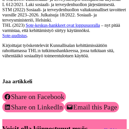
L 612/2021. Laki sosiaali- ja terveydenhuollon järjestämisestä.
STM (2022) Sosiaali- ja terveydenhuollon valtakunnalliset tavoitteet
vuosille 2023–2026. Julkaisuja 18/2022. Sosiaali- ja
terveysministeriö, Helsinki.
THL (2023)
Sote-keskus-hankkeet ovat loppusuoralla
– nyt pitää
varmistaa, että kehittämistyö siirtyy käytännöksi.
Sote-uudistus
.
Kirjoittajat työskentelevät Kunnallisalan kehittämissäätiön
rahoittamassa THL:n tutkimushankkeessa, jossa tutkitaan sitä,
vähentääkö sosiaalityö toimeentulotuen käyttöä.
Jaa artikkeli
Share on Facebook
Share on LinkedIn
Email this Page
Voisit olla kiinnostunut myös