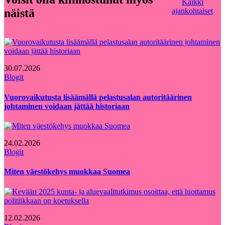
Kaikki
näistä
ajankohtaiset
30.07.2026
Blogit
Vuorovaikutusta lisäämällä pelastusalan autoritäärinen
johtaminen voidaan jättää historiaan
24.02.2026
Blogit
Miten väestökehys muokkaa Suomea
12.02.2026