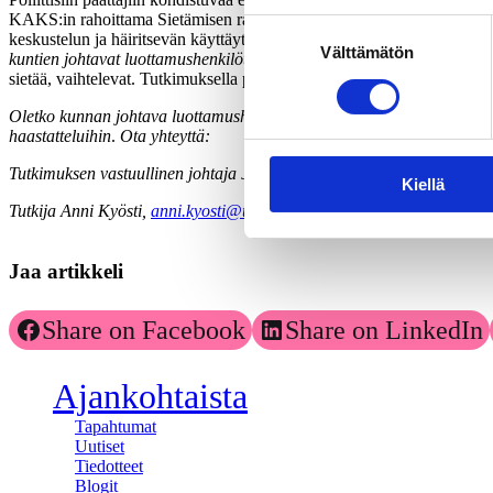
KAKS:in rahoittama Sietämisen rajat -tutkimus, jossa pureudutaan tar
Suostumuksen
keskustelun ja häiritsevän käyttäytymisen välille. Tutkimusta ohjaava
Välttämätön
valinta
kuntien johtavat luottamushenkilöt kuvailevat sietämisen rajoja?
Peru
sietää, vaihtelevat. Tutkimuksella pyrimme laajentamaan ymmärrystä h
Oletko kunnan johtava luottamushenkilö? Onko sinulla kokemuksia hä
haastatteluihin
.
Ota yhteyttä:
Tutkimuksen vastuullinen johtaja Jenni Airaksinen,
jenni.airaksinen@t
Kiellä
Tutkija Anni Kyösti,
anni.kyosti@tuni.fi
Jaa artikkeli
Share on Facebook
Share on LinkedIn
Ajankohtaista
Tapahtumat
Uutiset
Tiedotteet
Blogit