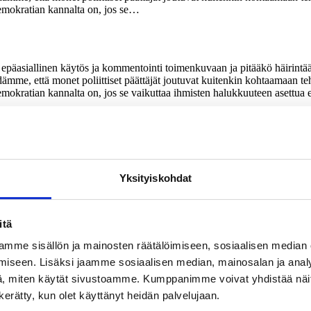
emokratian kannalta on, jos se…
päasiallinen käytös ja kommentointi toimenkuvaan ja pitääkö häirintää
mme, että monet poliittiset päättäjät joutuvat kuitenkin kohtaamaan teht
okratian kannalta on, jos se vaikuttaa ihmisten halukkuuteen asettua e
pysyvyyden. Vuoden 2008 uhkailukyselyssä valtuuston puheenjohtajista
moitti joutuneensa luottamus- tai virkatehtäviensä takia häirinnän kohtee
us myös vihapuheen kohteeksi joutumiselle. Uusin aiheeseen liittyvä ky
iin liittyvää vihapuhetta tai häirintää. Vihapuheen osalta kuntapäättä
iraksinen 2018; Knuutila, Kosonen, Saresma, Haara & Pöyhtäri 2019.
Yksityiskohdat
seita. Digitaalisen median merkitys on kuitenkin korostunut viime vuosin
snä sosiaalisessa mediassa. (vrt. esim. Knuutila & al. 2019, Syväjärvi 2
itä
htaiseen elämään ja työsuorituksiin. Häirintä voi johtaa lisääntyneeseen
tukset voivat ulottua työn lisäksi luovuuteen ja käytökseen. (Kts. esim.
mme sisällön ja mainosten räätälöimiseen, sosiaalisen median
iseen. Lisäksi jaamme sosiaalisen median, mainosalan ja analy
yleisesti vihaavat häiriköt, 2) henkilöön leimautuneet häiriköt, 3) poliitti
, miten käytät sivustoamme. Kumppanimme voivat yhdistää näitä t
6; Reunanen & Harju 2006.)
n kerätty, kun olet käyttänyt heidän palvelujaan.
aiemmin pääasiassa kyselyiden kautta: missä kanavissa sitä ilmenee, ketä 