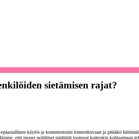
nkilöiden sietämisen rajat?
päasiallinen käytös ja kommentointi toimenkuvaan ja pitääkö häirintää
mme, että monet poliittiset päättäjät joutuvat kuitenkin kohtaamaan teht