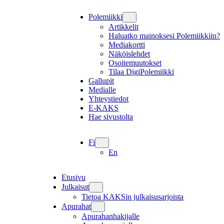
Polemiikki
Artikkelit
Haluatko mainoksesi Polemiikkiin?
Mediakortti
Näköislehdet
Osoitemuutokset
Tilaa DigiPolemiikki
Gallupit
Medialle
Yhteystiedot
E-KAKS
Hae sivustolta
Fi
En
Etusivu
Julkaisut
Tietoa KAKSin julkaisusarjoista
Apurahat
Apurahanhakijalle