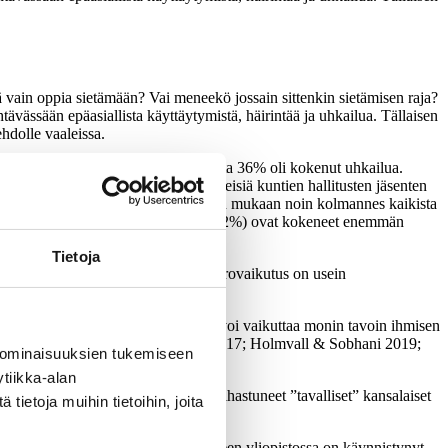
 vain oppia sietämään? Vai meneekö jossain sittenkin sietämisen raja?
ävässään epäasiallista käyttäytymistä, häirintää ja uhkailua. Tällaisen
hdolle vaaleissa.
 45% ja hallituksen puheenjohtajista 36% oli kokenut uhkailua.
ksi. Häirinnän kokemukset olivat yleisiä kuntien hallitusten jäsenten
sely on toteutettu vuonna 2019 ja sen mukaan noin kolmannes kaikista
jissä on myös huomattava ero: naiset (42%) ovat kokeneet enemmän
)
Tietoja
a. Sosiaalisen median alustoilla vuorovaikutus on usein
017.)
 ja jopa krooniseen stressitilaan. Se voi vaikuttaa monin tavoin ihmisen
 Foulk et al. 2018, 674; Harms & al. 2017; Holmvall & Sobhani 2019;
 ominaisuuksien tukemiseen
tiikka-alan
sista päätöksistä tai suunnitelmista vihastuneet ”tavalliset” kansalaiset
ietoja muihin tietoihin, joita
kohtaan ja millaisissa määrin. Tampereen yliopistossa on käynnistynyt