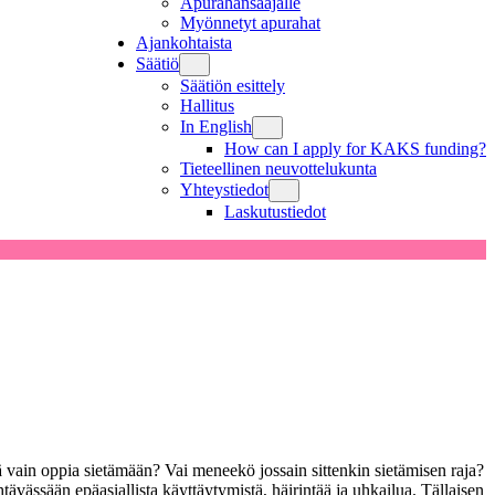
Apurahansaajalle
Myönnetyt apurahat
Ajankohtaista
Säätiö
Säätiön esittely
Hallitus
In English
How can I apply for KAKS funding?
Tieteellinen neuvottelukunta
Yhteystiedot
Laskutustiedot
 vain oppia sietämään? Vai meneekö jossain sittenkin sietämisen raja?
ävässään epäasiallista käyttäytymistä, häirintää ja uhkailua. Tällaisen