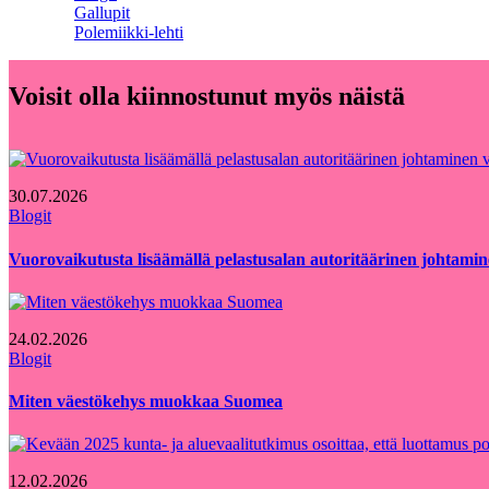
Gallupit
Polemiikki-lehti
Voisit olla kiinnostunut myös näistä
30.07.2026
Blogit
Vuorovaikutusta lisäämällä pelastusalan autoritäärinen johtamin
24.02.2026
Blogit
Miten väestökehys muokkaa Suomea
12.02.2026