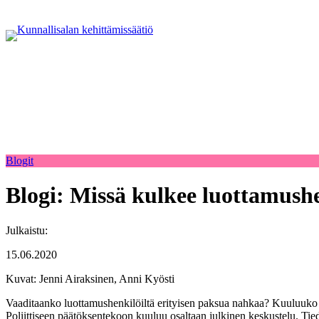
Blogit
Blogi: Missä kulkee luottamushe
Julkaistu:
15.06.2020
Kuvat: Jenni Airaksinen, Anni Kyösti
Vaaditaanko luottamushenkilöiltä erityisen paksua nahkaa? Kuuluuko e
Poliittiseen päätöksentekoon kuuluu osaltaan julkinen keskustelu. Tiedä