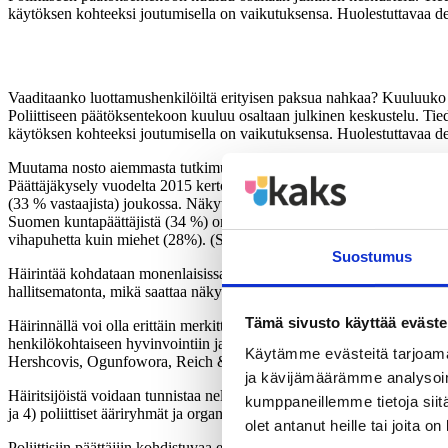
käytöksen kohteeksi joutumisella on vaikutuksensa. Huolestuttavaa d
Vaaditaanko luottamushenkilöiltä erityisen paksua nahkaa? Kuuluuko e
Poliittiseen päätöksentekoon kuuluu osaltaan julkinen keskustelu. Tiedä
käytöksen kohteeksi joutumisella on vaikutuksensa. Huolestuttavaa dem
Muutama nosto aiemmasta tutkimuksesta osoittaa ilmiön laajuuden ja 
Päättäjäkysely vuodelta 2015 kertoo, että kaikkiaan 25% vastaajista il
(33 % vastaajista) joukossa. Näkyvään asemaan liittyy suurempi altti
Suomen kuntapäättäjistä (34 %) on kokenut luottamus- tai virkatehtäv
vihapuhetta kuin miehet (28%). (Sandberg 2016; Pekola-Sjöblom & A
Suostumus
Häirintää kohdataan monenlaisissa tilanteissa ja häirintäkanavia on u
hallitsematonta, mikä saattaa näkyä esimerkiksi haluttomuutena olla lä
Tämä sivusto käyttää eväste
Häirinnällä voi olla erittäin merkittäviä vaikutuksia ihmisen henkilöko
henkilökohtaiseen hyvinvointiin ja ihmissuhteisiin. Haitalliset vaiku
Käytämme evästeitä tarjoama
Hershcovis, Ogunfowora, Reich & Christie 2017.)
ja kävijämäärämme analysoim
Häiritsijöistä voidaan tunnistaa neljä keskeistä kategoriaa: 1) päättäjiä 
kumppaneillemme tietoja siitä
ja 4) poliittiset ääriryhmät ja organisoitu rikollisuus. (kts. SOU 200
olet antanut heille tai joita o
Poliittisiin päättäjiin kohdistuvaa epäasiallista käytöstä on tutkittu 