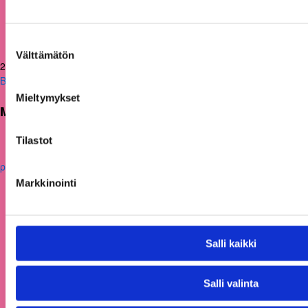
Suostumuksen
Välttämätön
valinta
24.02.2026
Blogit
Mieltymykset
Miten väestökehys muokkaa Suomea
Tilastot
Markkinointi
Salli kaikki
Salli valinta