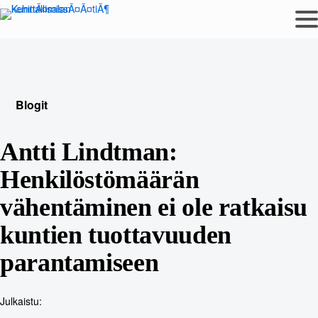
Siirry
sisältöön
Blogit
Antti Lindtman:
Henkilöstömäärän
vähentäminen ei ole ratkaisu
kuntien tuottavuuden
parantamiseen
Julkaistu: