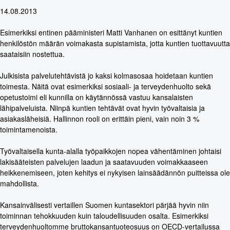
14.08.2013
Esimerkiksi entinen pääministeri Matti Vanhanen on esittänyt kuntien
henkilöstön määrän voimakasta supistamista, jotta kuntien tuottavuutta
saataisiin nostettua.
Julkisista palvelutehtävistä jo kaksi kolmasosaa hoidetaan kuntien
toimesta. Näitä ovat esimerkiksi sosiaali- ja terveydenhuolto sekä
opetustoimi eli kunnilla on käytännössä vastuu kansalaisten
lähipalveluista. Niinpä kuntien tehtävät ovat hyvin työvaltaisia ja
asiakasläheisiä. Hallinnon rooli on erittäin pieni, vain noin 3 %
toimintamenoista.
Työvaltaisella kunta-alalla työpaikkojen nopea vähentäminen johtaisi
lakisääteisten palvelujen laadun ja saatavuuden voimakkaaseen
heikkenemiseen, joten kehitys ei nykyisen lainsäädännön puitteissa ole
mahdollista.
Kansainvälisesti vertaillen Suomen kuntasektori pärjää hyvin niin
toiminnan tehokkuuden kuin taloudellisuuden osalta. Esimerkiksi
terveydenhuoltomme bruttokansantuoteosuus on OECD-vertailussa