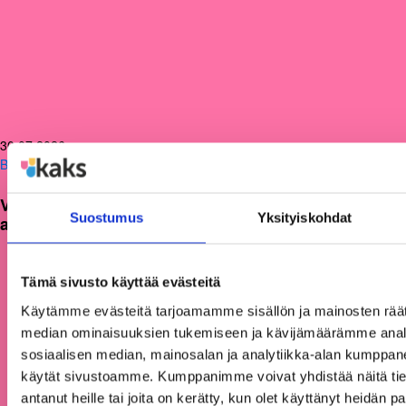
30.07.2026
Blogit
Vuorovaikutusta lisäämällä pelastusalan
Suostumus
Yksityiskohdat
autoritäärinen johtaminen voidaan jättää historiaan
Tämä sivusto käyttää evästeitä
Käytämme evästeitä tarjoamamme sisällön ja mainosten räät
median ominaisuuksien tukemiseen ja kävijämäärämme anal
sosiaalisen median, mainosalan ja analytiikka-alan kumppanei
käytät sivustoamme. Kumppanimme voivat yhdistää näitä tietoja
antanut heille tai joita on kerätty, kun olet käyttänyt heidän p