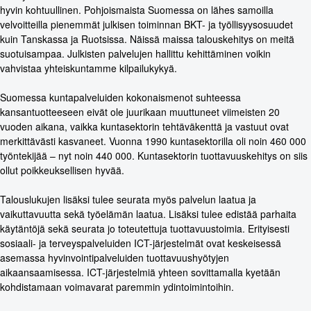
hyvin kohtuullinen. Pohjoismaista Suomessa on lähes samoilla
velvoitteilla pienemmät julkisen toiminnan BKT- ja työllisyysosuudet
kuin Tanskassa ja Ruotsissa. Näissä maissa talouskehitys on meitä
suotuisampaa. Julkisten palvelujen hallittu kehittäminen voikin
vahvistaa yhteiskuntamme kilpailukykyä.
Suomessa kuntapalveluiden kokonaismenot suhteessa
kansantuotteeseen eivät ole juurikaan muuttuneet viimeisten 20
vuoden aikana, vaikka kuntasektorin tehtäväkenttä ja vastuut ovat
merkittävästi kasvaneet. Vuonna 1990 kuntasektorilla oli noin 460 000
työntekijää – nyt noin 440 000. Kuntasektorin tuottavuuskehitys on siis
ollut poikkeuksellisen hyvää.
Talouslukujen lisäksi tulee seurata myös palvelun laatua ja
vaikuttavuutta sekä työelämän laatua. Lisäksi tulee edistää parhaita
käytäntöjä sekä seurata jo toteutettuja tuottavuustoimia. Erityisesti
sosiaali- ja terveyspalveluiden ICT-järjestelmät ovat keskeisessä
asemassa hyvinvointipalveluiden tuottavuushyötyjen
aikaansaamisessa. ICT-järjestelmiä yhteen sovittamalla kyetään
kohdistamaan voimavarat paremmin ydintoimintoihin.