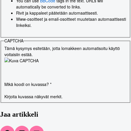
You can use
BBCode
tags in the text. URLs will
automatically be converted to links.
Rivit ja kappaleet päätetään automaattisesti.
Www-osoitteet ja email-osoitteet muutetaan automaattisesti
linkeiksi.
CAPTCHA
Tämä kysymys esitetään, jotta lomakkeen automatisoitu käyttö
voitaisiin estää.
Mikä koodi on kuvassa?
*
Kirjoita kuvassa näkyvät merkit.
Jaa artikkeli