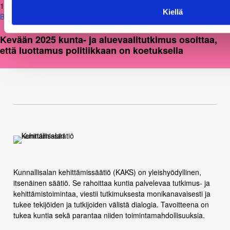
12.02.2026
Kiellä
Blogit
Kevään 2025 kunta- ja aluevaalitutkimus osoittaa,
että luottamus politiikkaan on koetuksella
Kunnallisalan kehittämissäätiö (KAKS) on yleishyödyllinen,
itsenäinen säätiö. Se rahoittaa kuntia palvelevaa tutkimus- ja
kehittämistoimintaa, viestii tutkimuksesta monikanavaisesti ja
tukee tekijöiden ja tutkijoiden välistä dialogia. Tavoitteena on
tukea kuntia sekä parantaa niiden toimintamahdollisuuksia.