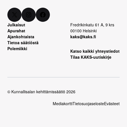
X
Instagram
Facebook
Julkaisut
Fredrikinkatu 61 A, 9 krs
Apurahat
00100 Helsinki
Ajankohtaista
kaks@kaks.fi
Tietoa säätiöstä
Polemiikki
Katso kaikki yhteystiedot
Tilaa KAKS-uutiskirje
© Kunnallisalan kehittämissäätiö 2026
Mediakortti
Tietosuojaseloste
Evästeet