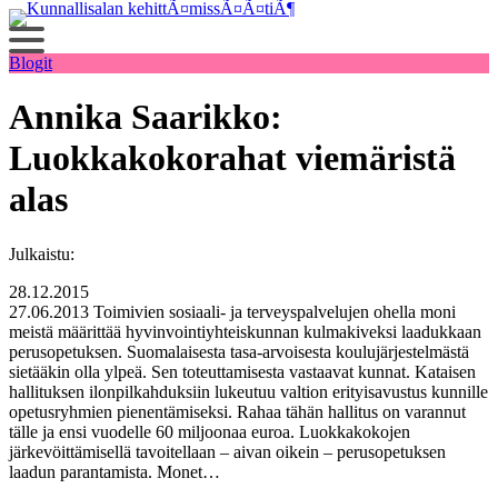
Siirry
sisältöön
Blogit
Annika Saarikko:
Luokkakokorahat viemäristä
alas
Julkaistu:
28.12.2015
27.06.2013 Toimivien sosiaali- ja terveyspalvelujen ohella moni
meistä määrittää hyvinvointiyhteiskunnan kulmakiveksi laadukkaan
perusopetuksen. Suomalaisesta tasa-arvoisesta koulujärjestelmästä
sietääkin olla ylpeä. Sen toteuttamisesta vastaavat kunnat. Kataisen
hallituksen ilonpilkahduksiin lukeutuu valtion erityisavustus kunnille
opetusryhmien pienentämiseksi. Rahaa tähän hallitus on varannut
tälle ja ensi vuodelle 60 miljoonaa euroa. Luokkakokojen
järkevöittämisellä tavoitellaan – aivan oikein – perusopetuksen
laadun parantamista. Monet…