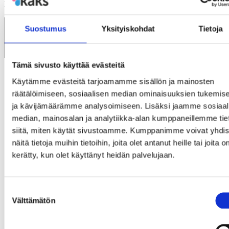
Kommentti
*
Suostumus
Yksityiskohdat
Tietoja
Tämä sivusto käyttää evästeitä
Lisää tietoa tekstimuodoista
Käytämme evästeitä tarjoamamme sisällön ja mainosten
räätälöimiseen, sosiaalisen median ominaisuuksien tukemis
Teksti
ja kävijämäärämme analysoimiseen. Lisäksi jaamme sosiaal
You can use
BBCode
tags in the text. URLs will
median, mainosalan ja analytiikka-alan kumppaneillemme tie
automatically be converted to links.
siitä, miten käytät sivustoamme. Kumppanimme voivat yhdis
Rivit ja kappaleet päätetään automaattisesti.
näitä tietoja muihin tietoihin, joita olet antanut heille tai joita o
Www-osoitteet ja email-osoitteet muutetaan
automaattisesti linkeiksi.
kerätty, kun olet käyttänyt heidän palvelujaan.
CAPTCHA
Tämä kysymys esitetään, jotta lomakkeen automatisoitu käyttö
Suostumuksen
voitaisiin estää.
Välttämätön
valinta