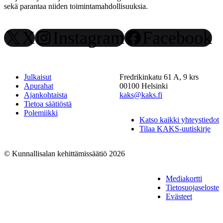
sekä parantaa niiden toimintamahdollisuuksia.
X
Instagram
Facebook
Julkaisut
Fredrikinkatu 61 A, 9 krs
Apurahat
00100 Helsinki
Ajankohtaista
kaks@kaks.fi
Tietoa säätiöstä
Polemiikki
Katso kaikki yhteystiedot
Tilaa KAKS-uutiskirje
© Kunnallisalan kehittämissäätiö 2026
Mediakortti
Tietosuojaseloste
Evästeet