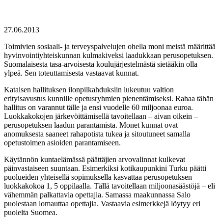
27.06.2013
Toimivien sosiaali- ja terveyspalvelujen ohella moni meistä määrittää
hyvinvointiyhteiskunnan kulmakiveksi laadukkaan perusopetuksen.
Suomalaisesta tasa-arvoisesta koulujärjestelmästä sietääkin olla
ylpeä. Sen toteuttamisesta vastaavat kunnat.
Kataisen hallituksen ilonpilkahduksiin lukeutuu valtion
erityisavustus kunnille opetusryhmien pienentämiseksi. Rahaa tähän
hallitus on varannut tälle ja ensi vuodelle 60 miljoonaa euroa.
Luokkakokojen järkevöittämisellä tavoitellaan – aivan oikein –
perusopetuksen laadun parantamista. Monet kunnat ovat
anomuksesta saaneet rahapotista tukea ja sitoutuneet samalla
opetustoimen asioiden parantamiseen.
Käytännön kuntaelämässä päättäjien arvovalinnat kulkevat
päinvastaiseen suuntaan. Esimerkiksi kotikaupunkini Turku päätti
puolueiden yhteisellä sopimuksella kasvattaa perusopetuksen
luokkakokoa 1, 5 oppilaalla. Tällä tavoitellaan miljoonasäästöjä – eli
vähemmän palkattavia opettajia. Samassa maakunnassa Salo
puolestaan lomauttaa opettajia. Vastaavia esimerkkejä löytyy eri
puolelta Suomea.