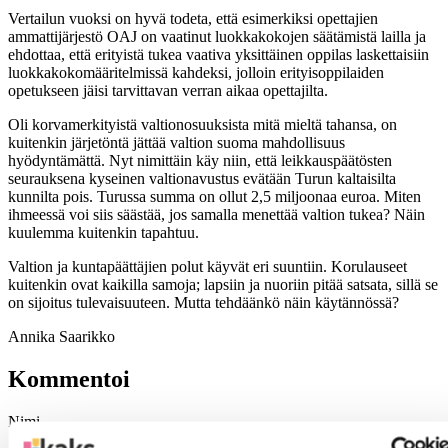
Vertailun vuoksi on hyvä todeta, että esimerkiksi opettajien
ammattijärjestö OAJ on vaatinut luokkakokojen säätämistä lailla ja
ehdottaa, että erityistä tukea vaativa yksittäinen oppilas laskettaisiin
luokkakokomääritelmissä kahdeksi, jolloin erityisoppilaiden
opetukseen jäisi tarvittavan verran aikaa opettajilta.
Oli korvamerkityistä valtionosuuksista mitä mieltä tahansa, on
kuitenkin järjetöntä jättää valtion suoma mahdollisuus
hyödyntämättä. Nyt nimittäin käy niin, että leikkauspäätösten
seurauksena kyseinen valtionavustus evätään Turun kaltaisilta
kunnilta pois. Turussa summa on ollut 2,5 miljoonaa euroa. Miten
ihmeessä voi siis säästää, jos samalla menettää valtion tukea? Näin
kuulemma kuitenkin tapahtuu.
Valtion ja kuntapäättäjien polut käyvät eri suuntiin. Korulauseet
kuitenkin ovat kaikilla samoja; lapsiin ja nuoriin pitää satsata, sillä se
on sijoitus tulevaisuuteen. Mutta tehdäänkö näin käytännössä?
Annika Saarikko
Kommentoi
Nimi