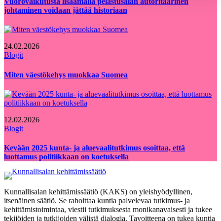
Vuorovaikutusta lisäämällä pelastusalan autoritäärinen
johtaminen voidaan jättää historiaan
24.02.2026
Blogit
Miten väestökehys muokkaa Suomea
12.02.2026
Blogit
Kevään 2025 kunta- ja aluevaalitutkimus osoittaa, että
luottamus politiikkaan on koetuksella
Kunnallisalan kehittämissäätiö (KAKS) on yleishyödyllinen,
itsenäinen säätiö. Se rahoittaa kuntia palvelevaa tutkimus- ja
kehittämistoimintaa, viestii tutkimuksesta monikanavaisesti ja tukee
tekijöiden ja tutkijoiden välistä dialogia. Tavoitteena on tukea kuntia