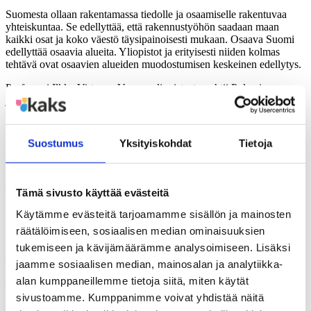
Suomesta ollaan rakentamassa tiedolle ja osaamiselle rakentuvaa
yhteiskuntaa. Se edellyttää, että rakennustyöhön saadaan maan
kaikki osat ja koko väestö täysipainoisesti mukaan. Osaava Suomi
edellyttää osaavia alueita. Yliopistot ja erityisesti niiden kolmas
tehtävä ovat osaavien alueiden muodostumisen keskeinen edellytys.
Professori Ilkka Virtanen Vaasan yliopistosta pohtii Polemia –
julkaisussaan tätä yliopistojen uutta tehtävää niin yliopistojen kuin
alueidenkin näkökulmasta. Kolmannen tehtävän suhteet yliopistojen
ydintehtäviin, tieteelliseen tutkimukseen ja siihen perustuvaan
opetukseen, ovat niin ikään pohdinnan kohteena.
Suostumus
Yksityiskohdat
Tietoja
Polemia 44.pdf
Jaa
Tämä sivusto käyttää evästeitä
Käytämme evästeitä tarjoamamme sisällön ja mainosten
Jaa artikkeli
räätälöimiseen, sosiaalisen median ominaisuuksien
tukemiseen ja kävijämäärämme analysoimiseen. Lisäksi
Share on Facebook
jaamme sosiaalisen median, mainosalan ja analytiikka-
alan kumppaneillemme tietoja siitä, miten käytät
Share on LinkedIn
Email this Page
sivustoamme. Kumppanimme voivat yhdistää näitä