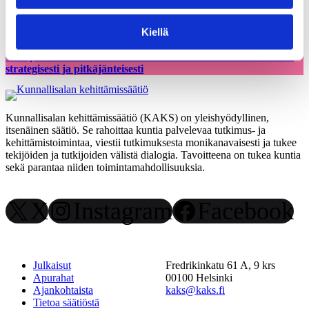
05.03.2026
Uutiset
Kiellä
Uusi julkaisu: Kuntien on tarkasteltava kulttuuritoimintaansa
strategisesti ja pitkäjänteisesti
Kunnallisalan kehittämissäätiö (KAKS) on yleishyödyllinen,
itsenäinen säätiö. Se rahoittaa kuntia palvelevaa tutkimus- ja
kehittämistoimintaa, viestii tutkimuksesta monikanavaisesti ja tukee
tekijöiden ja tutkijoiden välistä dialogia. Tavoitteena on tukea kuntia
sekä parantaa niiden toimintamahdollisuuksia.
X
Instagram
Facebook
Julkaisut
Fredrikinkatu 61 A, 9 krs
Apurahat
00100 Helsinki
Ajankohtaista
kaks@kaks.fi
Tietoa säätiöstä