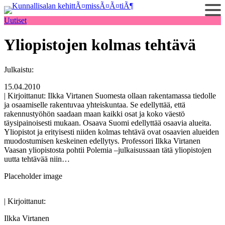
Siirry
sisältöön
Uutiset
Yliopistojen kolmas tehtävä
Julkaistu:
15.04.2010
| Kirjoittanut: Ilkka Virtanen Suomesta ollaan rakentamassa tiedolle
ja osaamiselle rakentuvaa yhteiskuntaa. Se edellyttää, että
rakennustyöhön saadaan maan kaikki osat ja koko väestö
täysipainoisesti mukaan. Osaava Suomi edellyttää osaavia alueita.
Yliopistot ja erityisesti niiden kolmas tehtävä ovat osaavien alueiden
muodostumisen keskeinen edellytys. Professori Ilkka Virtanen
Vaasan yliopistosta pohtii Polemia –julkaisussaan tätä yliopistojen
uutta tehtävää niin…
| Kirjoittanut:
Ilkka Virtanen