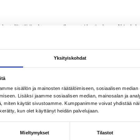
oma kunta liitettäisiin yhteen naapurikunnan tai kuntien kanssa. Vajaa k
 enemmän (48%).
P:n kannattajia (41 %). Näiden puolueiden kannattajat kuitenkin jaka
Yksityiskohdat
torjuu oman asuinkunnan liittämisen naapurikuntien kanssa. Alueellise
orkeasti koulutettujen keskuudessa on myös keskimäärää enemmän kunt
itä
seudulla. Pääkaupunkiseudulla ja muissa kaupungeissa ei suhtauduta asi
mme sisällön ja mainosten räätälöimiseen, sosiaalisen median
iseen. Lisäksi jaamme sosiaalisen median, mainosalan ja analy
htautumista kuntaliitoksiin.
, miten käytät sivustoamme. Kumppanimme voivat yhdistää näitä t
11 välisenä aikana. Haastatteluja tehtiin kaikkiaan 1155. Tutkimuksen
n kerätty, kun olet käyttänyt heidän palvelujaan.
na otantana.
untaansa.
Mieltymykset
Tilastot