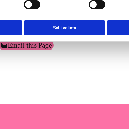
Salli valinta
Email this Page