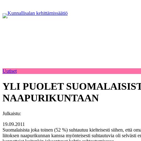
Uutiset
YLI PUOLET SUOMALAISIS
NAAPURIKUNTAAN
Julkaistu:
19.09.2011
Suomalaisista joka toinen (52 %) suhtautuu kielteisesti siihen, että 
liitoksen naapurikunnan kanssa myönteisesti suhtautuvia oli selväs