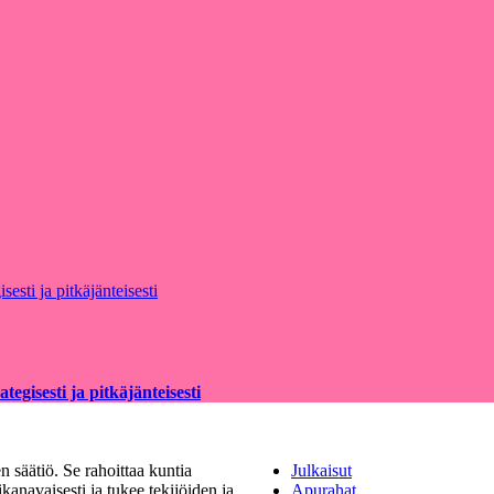
egisesti ja pitkäjänteisesti
 säätiö. Se rahoittaa kuntia
Julkaisut
kanavaisesti ja tukee tekijöiden ja
Apurahat