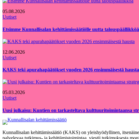
05.08.2026
Uutiset
Etsimme Kunnallisalan kehittämissäätiölle uutta talouspäällikköä
12.06.2026
Uutiset
KAKS teki apurahapäätökset vuoden 2026 ensimmäisestä hausta
05.03.2026
Uutiset
Uusi julkaisu: Kuntien on tarkasteltava kulttuuritoimintaansa strat
Kunnallisalan kehittämissäätiö (KAKS) on yleishyödyllinen, itsenäinen
palvelevaa tutkimus- ja kehittämistoimintaa, viestii tutkimuksesta moni