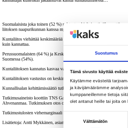
kannattajat kuitenkin jakaantuvat kahtia suhtautumisessa…
Suomalaisista joka toinen (52 %) suhtautuu kielteisesti siihen, että 
liitoksen naapurikunnan kanssa myönteisesti suhtautuvia oli selvästi
Kuntaliitos viehättää keskimäärää useammin Kokoomuksen (43 %) ja SD
kuin kannattaa.
Suostumus
Perussuomalaisten (64 %) ja Keskustan (63 %) kannattajien enemmistö 
Suomessa (54%).
Kuntaliitoksen kannatus kasvaa varttuneimman ikäluokan suuntaan. K
Tämä sivusto käyttää eväste
Kuntaliitoksen vastustus on keskimäärää yleisempää taajamissa ja maa
Käytämme evästeitä tarjoama
ja kävijämäärämme analysoim
Kunnallisalan kehittämissäätiö tutkitutti TNS Gallup Oy:llä väestön su
kumppaneillemme tietoja siitä
Tutkimusaineisto koottiin TNS Gallup Oy:n GallupKanavalla 9.-15.9.20
olet antanut heille tai joita o
Ahvenanmaa. Tutkimuksen otos on toteutettu monivaiheisena ositettu
Tutkimustulosten virhemarginaali on noin kolme prosenttiyksikköä su
Suostumuksen
Välttämätön
valinta
Lisätietoja: Antti Mykkänen, asiamies, KAKS, 0400-570087