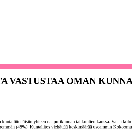
TA VASTUSTAA OMAN KUNNA
oma kunta liitettäisiin yhteen naapurikunnan tai kuntien kanssa. Vajaa k
ti enemmän (48%). Kuntaliitos viehättää keskimäärää useammin Kokoomu