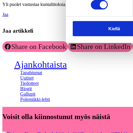
Yli puolet vastustaa kuntaliitoksia.pdf
Jaa
Kiellä
Jaa artikkeli
Share on Facebook
Share on LinkedIn
Ajankohtaista
Tapahtumat
Uutiset
Tiedotteet
Blogit
Gallupit
Polemiikki-lehti
Voisit olla kiinnostunut myös näistä