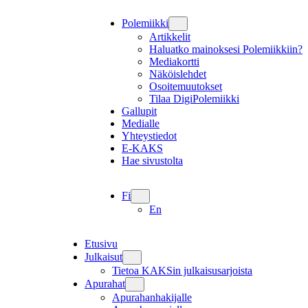
Polemiikki
Artikkelit
Haluatko mainoksesi Polemiikkiin?
Mediakortti
Näköislehdet
Osoitemuutokset
Tilaa DigiPolemiikki
Gallupit
Medialle
Yhteystiedot
E-KAKS
Hae sivustolta
Fi
En
Etusivu
Julkaisut
Tietoa KAKSin julkaisusarjoista
Apurahat
Apurahanhakijalle