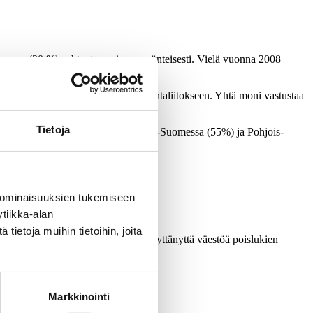
olmannes (30 %) suhtautuu asiaan myönteisesti. Vielä vuonna 2008
antuvat kahtia suhtautumisessa kuntaliitokseen. Yhtä moni vastustaa
Tietoja
sti vahvinta liitosvastustus on Etelä-Suomessa (55%) ja Pohjois-
aliitoksen kannattajia.
aan aivan yhtä jyrkästi.
 ominaisuuksien tukemiseen
tiikka-alan
ietoja muihin tietoihin, joita
 otos edustaa maan 15-74 vuotta täyttänyttä väestöä poislukien
Markkinointi