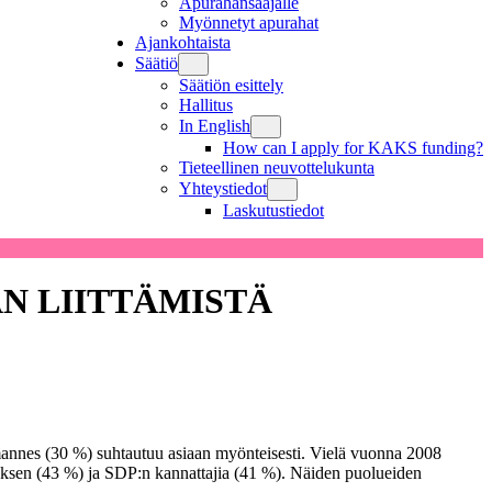
Apurahansaajalle
Myönnetyt apurahat
Ajankohtaista
Säätiö
Säätiön esittely
Hallitus
In English
How can I apply for KAKS funding?
Tieteellinen neuvottelukunta
Yhteystiedot
Laskutustiedot
N LIITTÄMISTÄ
olmannes (30 %) suhtautuu asiaan myönteisesti. Vielä vuonna 2008
ksen (43 %) ja SDP:n kannattajia (41 %). Näiden puolueiden