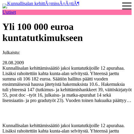
Siirry
sisältöön
Uutiset
Yli 100 000 euroa
kuntatutkimukseen
Julkaistu:
28.08.2009
Kunnallisalan kehittämissäätiö jakoi kuntatutkijoille 12 apurahaa.
Lisäksi rahoitettiin kahta kunta-alan selvitystä. Yhteensä jaettu
summa oli 106 182 euroa. Säätiön hallitus päätti vuoden
ensimmäisessä haussa jätetyistä hakemuksista 10.6.. Hakemuksia
tuli yhteensä 147 (tutkimus- ja kehittämishankkeet 39, väitöskirjatyöt
55, post doc –työt 16, julkaisu- ja matka-apurahat 14 sekä
lisensiaatin- ja pro gradutyöt 23). Vuoden toinen hakuaika päättyy…
Kunnallisalan kehittämissäätiö jakoi kuntatutkijoille 12 apurahaa.
Lisäksi rahoitettiin kahta kunta-alan selvitystä. Yhteensä jaettu