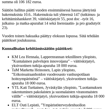
summa oli 106 182 euroa.
Säätiön hallitus päätti vuoden ensimmäisessä haussa jätetyistä
hakemuksista 10.6.. Hakemuksia tuli yhteensä 147 (tutkimus- ja
kehittämishankkeet 39, väitöskirjatyöt 55, post doc –työt 16,
julkaisu- ja matka-apurahat 14 sekä lisensiaatin- ja pro gradutyöt
23).
Vuoden toinen hakuaika päättyy elokuun lopussa. Siitä tehdään
päätökset joulukuussa.
Kunnallisalan kehittämissäätiön päätökset:
KM Lea Hennala, Lappeenrannan teknillinen yliopisto,
”Kuntalainen palvelujen innovoijana” – väitöskirjatyö,
yksivuotinen tutkija-apuraha 18 000 euroa.
TaM Marketta Heinonen, Lapin yliopisto,
”Erikoissairaanhoidon vuodeosasto vanhuspotilaan
hoitoympäristönä” – väitöskirjatyö, yksivuotinen tutkija-
apuraha 18 000 euroa.
YTL Kati Turtiainen, Jyväskylän yliopisto, ”Luottamuksen
rakentuminen pakolaisten ja suomalaisten viranomaisten
välille” – väitöskirjatyö, yksivuotinen tutkija-apuraha 18 000
euroa.
ELT Outi Lepistö, ”Ympäristöterveydenhuollon