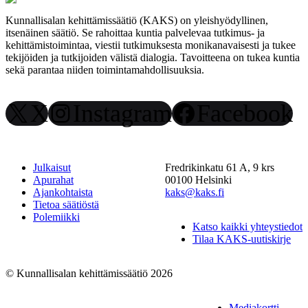
Kunnallisalan kehittämissäätiö (KAKS) on yleishyödyllinen,
itsenäinen säätiö. Se rahoittaa kuntia palvelevaa tutkimus- ja
kehittämistoimintaa, viestii tutkimuksesta monikanavaisesti ja tukee
tekijöiden ja tutkijoiden välistä dialogia. Tavoitteena on tukea kuntia
sekä parantaa niiden toimintamahdollisuuksia.
X
Instagram
Facebook
Julkaisut
Fredrikinkatu 61 A, 9 krs
Apurahat
00100 Helsinki
Ajankohtaista
kaks@kaks.fi
Tietoa säätiöstä
Polemiikki
Katso kaikki yhteystiedot
Tilaa KAKS-uutiskirje
© Kunnallisalan kehittämissäätiö 2026
Mediakortti