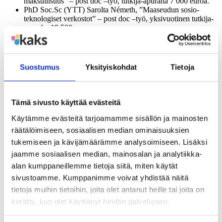
maksullisuus” – post doc –työ, tutkija-apuraha 7 000 euroa.
PhD Soc.Sc (YTT) Sarolta Németh, ”Maaseudun sosio-
teknologiset verkostot” – post doc –työ, yksivuotinen tutkija-
apuraha 19 500 euroa.
KTT Jussi Leponiemi, ”Monikulttuurinen esimiestyö –
erityisesti kunta-alalla” – julkaisuhanke 1 500 euroa.
Proviisori Jouni Asikainen, ”Lääkehuoltopalvelujen
keskittäminen – Etelä-Savon lääkemenojen kehitys 2000 –
Suostumus
Yksityiskohdat
Tietoja
luvulla” julkaisuhanke 1 500 euroa.
YTH Jussi Laine, matka-apuraha 2 200 euroa.
Saku Rikala, Tampereen yliopisto, ”Kunnan liikuntapalvelut”
– pro gradu –työ , apuraha 1 200 euroa (Suomen
Tämä sivusto käyttää evästeitä
Kunnallisliiton rahasto).
Antti Veilahti, Helsingin yliopisto, ”Nuorten Internet –
Käytämme evästeitä tarjoamamme sisällön ja mainosten
pohjainen osallistuminen ja kuuleminen kunnissa” – pro gradu
räätälöimiseen, sosiaalisen median ominaisuuksien
–työ, apuraha 1 200 euroa (Artturi Hiidenheimon rahasto).
tukemiseen ja kävijämäärämme analysoimiseen. Lisäksi
Hanne-Mari Virta, Jyväskylän yliopisto, ”Kunnallisen
verkosto-organisaation viestinnän haasteet” – pro gradu –työ,
jaamme sosiaalisen median, mainosalan ja analytiikka-
apuraha 1 200 euroa (Mikko Jokelan rahasto).
alan kumppaneillemme tietoja siitä, miten käytät
Marja-Liisa Stenroos, Kuopion yliopisto, ”Pitkäaikaista
sivustoamme. Kumppanimme voivat yhdistää näitä
laitoshoitoa tarvitsevien potilaiden terveyteen liittyvä
elämänlaatu ja hoitoon tyytyväisyys” – pro gradu –työ,
tietoja muihin tietoihin, joita olet antanut heille tai joita on
apuraha 1 200 euroa (Hallintososionomien rahasto).
kerätty, kun olet käyttänyt heidän palvelujaan.
Tmi P.T.Kettunen, ”Selvitys kuntatutkimuksen
voimavaroista”, 7 000 euroa.