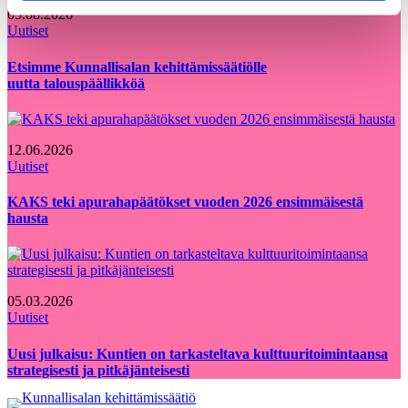
05.08.2026
Uutiset
Etsimme Kunnallisalan kehittämissäätiölle
uutta talouspäällikköä
12.06.2026
Uutiset
KAKS teki apurahapäätökset vuoden 2026 ensimmäisestä
hausta
05.03.2026
Uutiset
Uusi julkaisu: Kuntien on tarkasteltava kulttuuritoimintaansa
strategisesti ja pitkäjänteisesti