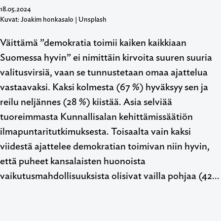
18.05.2024
Kuvat: Joakim honkasalo | Unsplash
Väittämä ”demokratia toimii kaiken kaikkiaan
Suomessa hyvin” ei nimittäin kirvoita suuren suuria
valitusvirsiä, vaan se tunnustetaan omaa ajattelua
vastaavaksi. Kaksi kolmesta (67 %) hyväksyy sen ja
reilu neljännes (28 %) kiistää. Asia selviää
tuoreimmasta Kunnallisalan kehittämissäätiön
ilmapuntaritutkimuksesta. Toisaalta vain kaksi
viidestä ajattelee demokratian toimivan niin hyvin,
että puheet kansalaisten huonoista
vaikutusmahdollisuuksista olisivat vailla pohjaa (42…