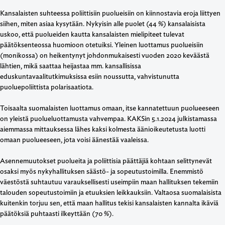
Kansalaisten suhteessa poliittisiin puolueisiin on kiinnostavia eroja liittyen
siihen, miten asiaa kysytään. Nykyisin alle puolet (44 %) kansalaisista
uskoo, että puolueiden kautta kansalaisten mielipiteet tulevat
päätöksenteossa huomioon otetuiksi. Yleinen luottamus puolueisiin
(monikossa) on heikentynyt johdonmukaisesti vuoden 2020 keväästä
lähtien, mikä saattaa heijastaa mm. kansallisissa
eduskuntavaalitutkimuksissa esiin noussutta, vahvistunutta
puoluepoliittista polarisaatiota.
Toisaalta suomalaisten luottamus omaan, itse kannatettuun puolueeseen
on yleistä puolueluottamusta vahvempaa. KAKSin 5.1.2024 julkistamassa
aiemmassa mittauksessa lähes kaksi kolmesta äänioikeutetusta luotti
omaan puolueeseen, jota voisi äänestää vaaleissa.
Asennemuutokset puolueita ja poliittisia päättäjiä kohtaan selittynevät
osaksi myös nykyhallituksen säästö- ja sopeutustoimilla. Enemmistö
väestöstä suhtautuu varauksellisesti useimpiin maan hallituksen tekemiin
talouden sopeutustoimiin ja etuuksien leikkauksiin. Valtaosa suomalaisista
kuitenkin torjuu sen, että maan hallitus tekisi kansalaisten kannalta ikäviä
päätöksiä puhtaasti ilkeyttään (70 %).