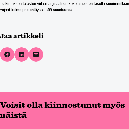
Tutkimuksen tulosten virhemarginaali on koko aineiston tasolla suurimmillaan
vajaat kolme prosenttiyksikköä suuntaansa.
Jaa artikkeli
Share on Facebook
Share on LinkedIn
Email this Page
Voisit olla kiinnostunut myös
näistä