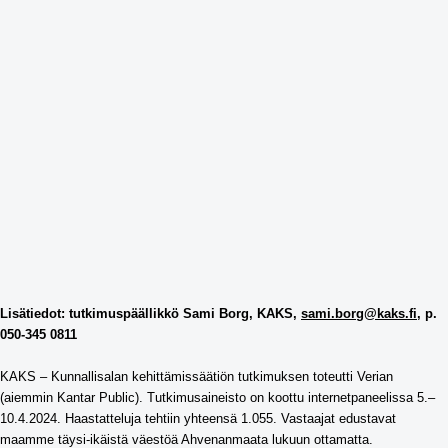
Lisätiedot: tutkimuspäällikkö Sami Borg, KAKS,
sami.borg@kaks.fi
, p.
050-345 0811
KAKS – Kunnallisalan kehittämissäätiön tutkimuksen toteutti Verian
(aiemmin Kantar Public). Tutkimusaineisto on koottu internetpaneelissa 5.–
10.4.2024. Haastatteluja tehtiin yhteensä 1.055. Vastaajat edustavat
maamme täysi-ikäistä väestöä Ahvenanmaata lukuun ottamatta.