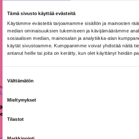
Tämä sivusto käyttää evästeitä
Käytämme evästeitä tarjoamamme sisällön ja mainosten räät
median ominaisuuksien tukemiseen ja kävijämäärämme anal
sosiaalisen median, mainosalan ja analytiikka-alan kumppanei
käytät sivustoamme. Kumppanimme voivat yhdistää näitä tietoja
antanut heille tai joita on kerätty, kun olet käyttänyt heidän p
Suostumuksen
Välttämätön
valinta
12.06.2026
Uutiset
Mieltymykset
KAKS teki apurahapäätökset vuoden 2026
ensimmäisestä hausta
Tilastot
Markkinointi