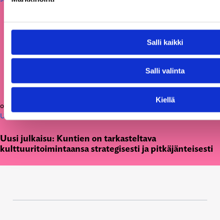
Salli kaikki
Salli valinta
Kiellä
05.03.2026
Uutiset
Uusi julkaisu: Kuntien on tarkasteltava
kulttuuritoimintaansa strategisesti ja pitkäjänteisesti