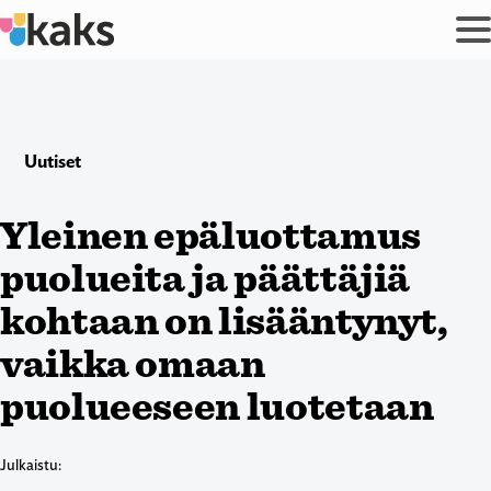
Siirry
sisältöön
Uutiset
Yleinen epäluottamus
puolueita ja päättäjiä
kohtaan on lisääntynyt,
vaikka omaan
puolueeseen luotetaan
Julkaistu: