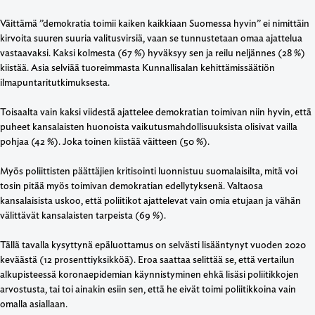
Väittämä ”demokratia toimii kaiken kaikkiaan Suomessa hyvin” ei nimittäin
kirvoita suuren suuria valitusvirsiä, vaan se tunnustetaan omaa ajattelua
vastaavaksi. Kaksi kolmesta (67 %) hyväksyy sen ja reilu neljännes (28 %)
kiistää. Asia selviää tuoreimmasta Kunnallisalan kehittämissäätiön
ilmapuntaritutkimuksesta.
Toisaalta vain kaksi viidestä ajattelee demokratian toimivan niin hyvin, että
puheet kansalaisten huonoista vaikutusmahdollisuuksista olisivat vailla
pohjaa (42 %). Joka toinen kiistää väitteen (50 %).
Myös poliittisten päättäjien kritisointi luonnistuu suomalaisilta, mitä voi
tosin pitää myös toimivan demokratian edellytyksenä. Valtaosa
kansalaisista uskoo, että poliitikot ajattelevat vain omia etujaan ja vähän
välittävät kansalaisten tarpeista (69 %).
Tällä tavalla kysyttynä epäluottamus on selvästi lisääntynyt vuoden 2020
keväästä (12 prosenttiyksikköä). Eroa saattaa selittää se, että vertailun
alkupisteessä koronaepidemian käynnistyminen ehkä lisäsi poliitikkojen
arvostusta, tai toi ainakin esiin sen, että he eivät toimi poliitikkoina vain
omalla asiallaan.