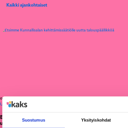
Kaikki ajankohtaiset
05.08.2026
Uutiset
Etsimme Kunnallisalan kehittämissäätiölle
Suostumus
Yksityiskohdat
uutta talouspäällikköä