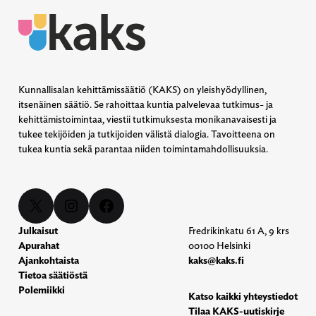
Kunnallisalan kehittämissäätiö (KAKS) on yleishyödyllinen,
itsenäinen säätiö. Se rahoittaa kuntia palvelevaa tutkimus- ja
kehittämistoimintaa, viestii tutkimuksesta monikanavaisesti ja
tukee tekijöiden ja tutkijoiden välistä dialogia. Tavoitteena on
tukea kuntia sekä parantaa niiden toimintamahdollisuuksia.
X
Instagram
Facebook
Julkaisut
Fredrikinkatu 61 A, 9 krs
Apurahat
00100 Helsinki
Ajankohtaista
kaks@kaks.fi
Tietoa säätiöstä
Polemiikki
Katso kaikki yhteystiedot
Tilaa KAKS-uutiskirje