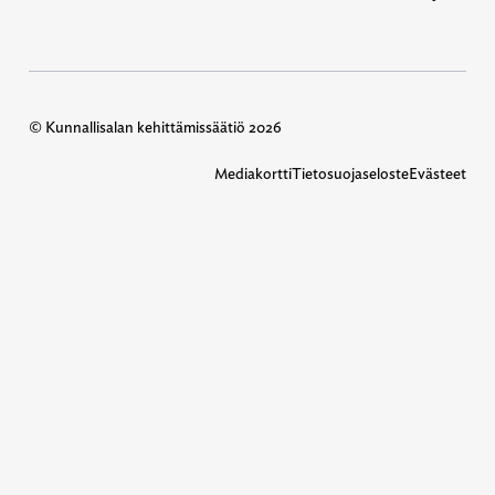
© Kunnallisalan kehittämissäätiö 2026
Mediakortti
Tietosuojaseloste
Evästeet