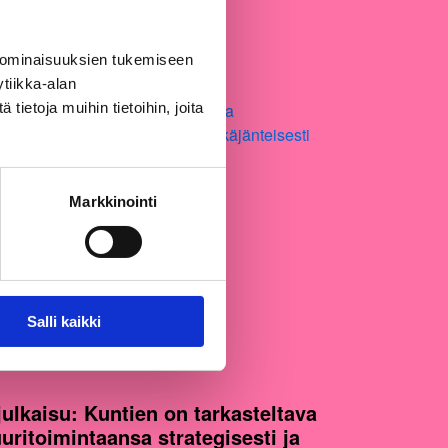
 ominaisuuksien tukemiseen
tiikka-alan
ietoja muihin tietoihin, joita
Markkinointi
Salli kaikki
2026
julkaisu: Kuntien on tarkasteltava
uuritoimintaansa strategisesti ja