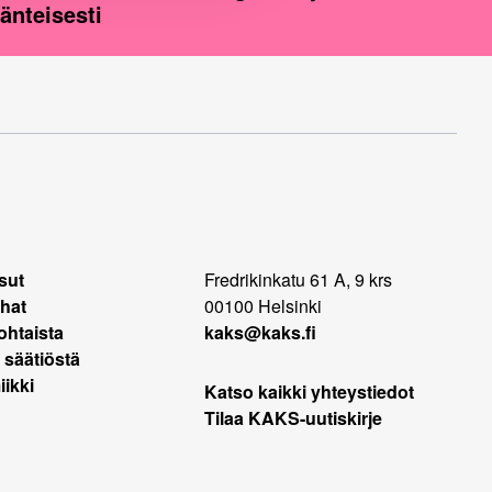
jänteisesti
sut
Fredrikinkatu 61 A, 9 krs
hat
00100 Helsinki
ohtaista
kaks@kaks.fi
 säätiöstä
ikki
Katso kaikki yhteystiedot
Tilaa KAKS-uutiskirje