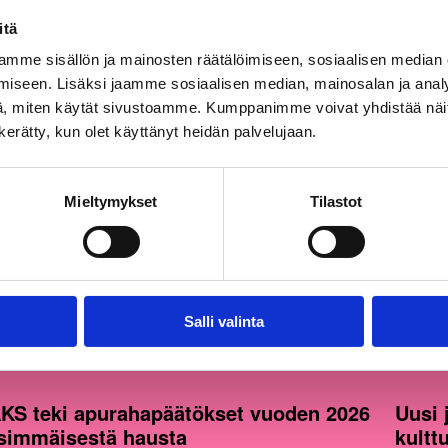
itä
mme sisällön ja mainosten räätälöimiseen, sosiaalisen median
iseen. Lisäksi jaamme sosiaalisen median, mainosalan ja analy
, miten käytät sivustoamme. Kumppanimme voivat yhdistää näitä t
n kerätty, kun olet käyttänyt heidän palvelujaan.
Mieltymykset
Tilastot
Salli valinta
06.2026
05.03.
iset
Uutiset
KS teki apurahapäätökset vuoden 2026
Uusi 
simmäisestä hausta
kultt