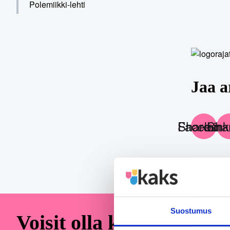
Polemiikki-lehti
Jaa a
Share on Faceboo
Share on
Suostumus
Voisit olla kiinnostunut