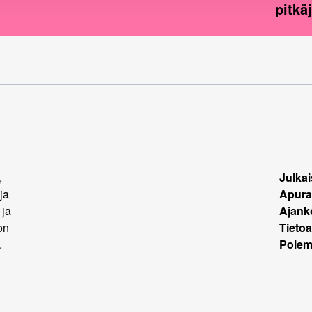
pitkä
,
Julkai
ja
Apura
 ja
Ajank
on
Tietoa
.
Polemi