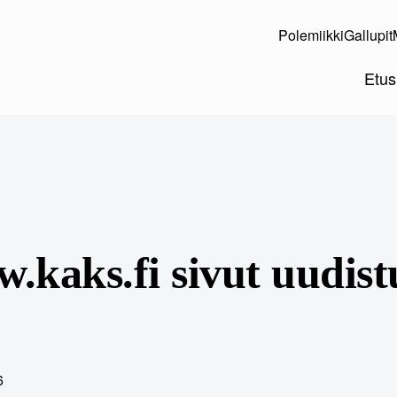
Polemiikki
Gallupit
Etus
.kaks.fi sivut uudist
6