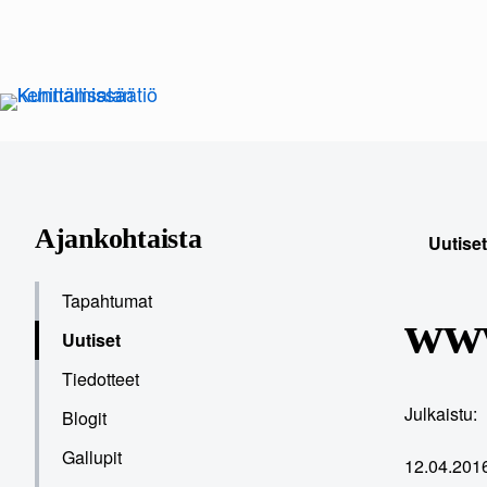
Siirry
sisältöön
Ajankohtaista
Uutiset
Tapahtumat
www
Uutiset
Tiedotteet
Julkaistu:
Blogit
Gallupit
12.04.201