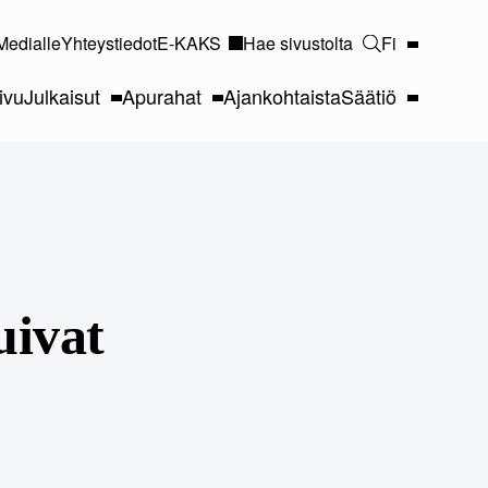
Medialle
Yhteystiedot
E-KAKS
Hae sivustolta
Fi
ivu
Julkaisut
Apurahat
Ajankohtaista
Säätiö
uivat