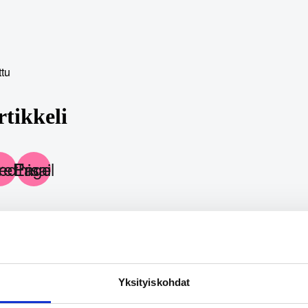
rtikkeli
k
 LinkedIn
Email this Page
Yksityiskohdat
 myös näistä