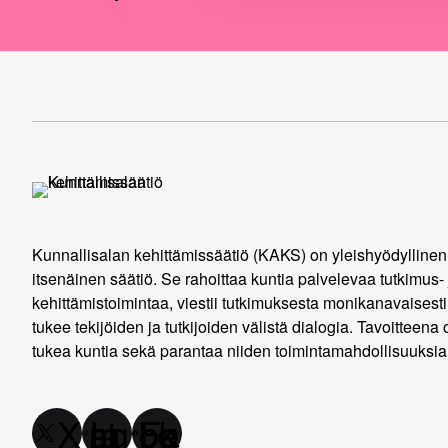
Kunnallisalan kehittämissäätiö (KAKS) on yleishyödyllinen
itsenäinen säätiö. Se rahoittaa kuntia palvelevaa tutkimus- 
kehittämistoimintaa, viestii tutkimuksesta monikanavaisesti
tukee tekijöiden ja tutkijoiden välistä dialogia. Tavoitteena 
tukea kuntia sekä parantaa niiden toimintamahdollisuuksia
X
Instagram
Facebook