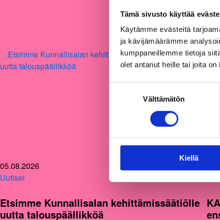
Tämä sivusto käyttää eväste
Käytämme evästeitä tarjoama
ja kävijämäärämme analysoim
kumppaneillemme tietoja siitä
olet antanut heille tai joita o
Suostumuksen
Välttämätön
valinta
Kiellä
05.08.2026
12.
Uutiset
Uut
Etsimme Kunnallisalan kehittämissäätiölle
KA
uutta talouspäällikköä
en