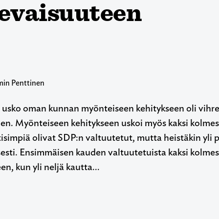
levaisuuteen
min Penttinen
 usko oman kunnan myönteiseen kehitykseen oli vihreid
ihen. Myönteiseen kehitykseen uskoi myös kaksi kolme
isimpiä olivat SDP:n valtuutetut, mutta heistäkin yli 
esti. Ensimmäisen kauden valtuutetuista kaksi kolme
en, kun yli neljä kautta…