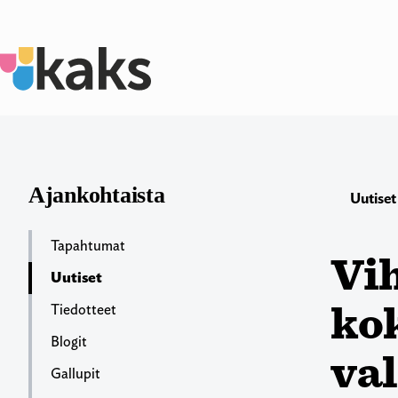
Siirry
sisältöön
Ajankohtaista
Uutiset
Tapahtumat
Vih
Uutiset
ko
Tiedotteet
Blogit
va
Gallupit