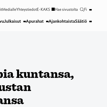
it
Medialle
Yhteystiedot
E-KAKS
Hae sivustolta
Fi
ivu
Julkaisut
Apurahat
Ajankohtaista
Säätiö
pia kuntansa,
ustan
ansa