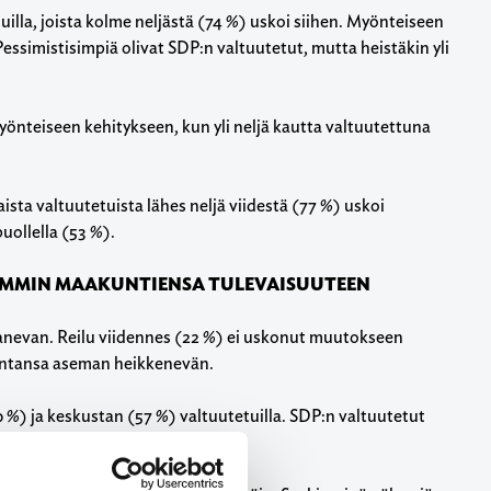
lla, joista kolme neljästä (74 %) uskoi siihen. Myönteiseen
simistisimpiä olivat SDP:n valtuutetut, mutta heistäkin yli
nteiseen kehitykseen, kun yli neljä kautta valtuutettuna
ista valtuutetuista lähes neljä viidestä (77 %) uskoi
puollella (53 %).
IMMIN MAAKUNTIENSA TULEVAISUUTEEN
anevan. Reilu viidennes (22 %) ei uskonut muutokseen
kuntansa aseman heikkenevän.
) ja keskustan (57 %) valtuutetuilla. SDP:n valtuutetut
tyksen paranevan.