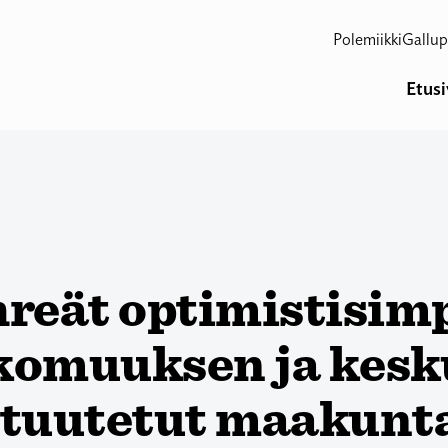
Polemiikki
Gallup
Etus
reät optimistisim
komuuksen ja kesk
ltuutetut maakunt