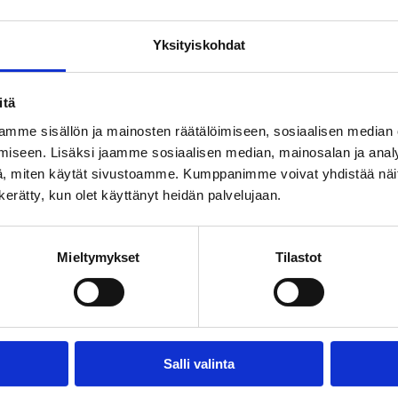
a vahvin usko näkymien paranemiseen oli Varsinais-Suomessa, jo
eläsavolaiset valtuutetut, joista kolmasosa (32 %) uskoi näkymie
Yksityiskohdat
n taulukot luettavissa
tästä
.
itä
allisalan kehittämissäätiö teki sähköpostitse kyselytutkimuksen k
lle. Kysely lähetettiin 7902 valtuutetulle 24.5-12.6.2017. Kyselyyn
mme sisällön ja mainosten räätälöimiseen, sosiaalisen median
stava joukko suhteutettuna valtuutettujen kokonaismäärään maakun
iseen. Lisäksi jaamme sosiaalisen median, mainosalan ja analy
. Kysely tehtiin suomenkielisenä. Tutkimuksen virhemarginaali on 
, miten käytät sivustoamme. Kumppanimme voivat yhdistää näitä t
n kerätty, kun olet käyttänyt heidän palvelujaan.
ja: Asiamies Antti Mykkänen, 040 057 0087
Mieltymykset
Tilastot
rtikkeli
Facebook
Share on LinkedIn
Email this Page
Salli valinta