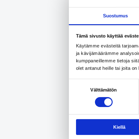
Maakunnist
pitivät et
Suostumus
Tutkimukse
Tämä sivusto käyttää eväste
KAKS – Kunn
valtuutetui
Käytämme evästeitä tarjoama
olivat edu
ja kävijämäärämme analysoim
aliedustus
kumppaneillemme tietoja siitä
olet antanut heille tai joita o
Lisätieto
Suostumuksen
Välttämätön
valinta
Jaa a
Share on 
Kiellä