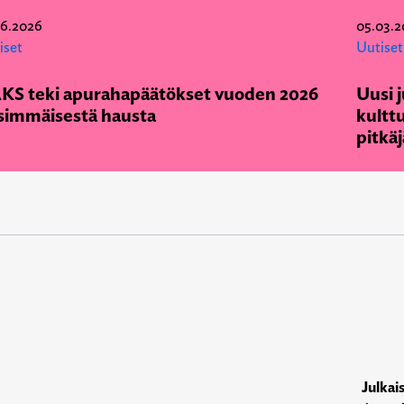
06.2026
05.03.2
iset
Uutiset
KS teki apurahapäätökset vuoden 2026
Uusi j
simmäisestä hausta
kulttu
pitkäj
Julkai