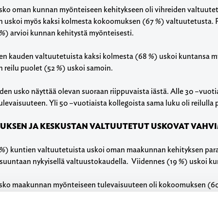
sko oman kunnan myönteiseen kehitykseen oli vihreiden valtuutetui
n uskoi myös kaksi kolmesta kokoomuksen (67 %) valtuutetusta. Pes
%) arvioi kunnan kehitystä myönteisesti.
n kauden valtuutetuista kaksi kolmesta (68 %) uskoi kuntansa myö
in reilu puolet (52 %) uskoi samoin.
en usko näyttää olevan suoraan riippuvaista iästä. Alle 30 –vuotia
levaisuuteen. Yli 50 –vuotiaista kollegoista sama luku oli reilulla 
KSEN JA KESKUSTAN VALTUUTETUT USKOVAT VAHV
 %) kuntien valtuutetuista uskoi oman maakunnan kehityksen par
suuntaan nykyisellä valtuustokaudella. Viidennes (19 %) uskoi 
sko maakunnan myönteiseen tulevaisuuteen oli kokoomuksen (60 %
simistisimpiä, reilu kolmannes (37 %) uskoi oman maakunnan kehi