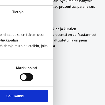
ssa kaksi kolmesta (68 %) uskoi näin. Synkimpinä näkymiä
n heikkenevän ja hieman vähemmän, 29 prosenttia, paranevan.
Tietoja
eväällä valituille uusille kaupunkien ja kuntien
 vastasi 1745 valtuutettua. Vastausprosentti on 22. Vastanneet
 ominaisuuksien tukemiseen
nittain ja puolueittain. RKP:n valtuutetuilla on pieni
tiikka-alan
kaksi prosenttiyksikköä suuntaansa.
ietoja muihin tietoihin, joita
Markkinointi
Salli kaikki