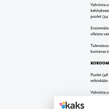
Vahvinta u
kehityksee
puolet (54 
Ensimmäise
olleista va
Tulevaisuud
kuntansa tu
KOKOOMU
Puolet (48
mihinkään 
Vahvinta u
olivat pes