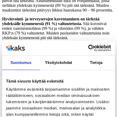
pitivät sitä tärkeänä. Alhaisimmillaan luku on Pohjanmaalla, jossa
sielläkin yhdeksän kymmenestä (89 %) piti sitä tärkeänä. Muiden
maakuntien tärkeänä pitävyys liikkui haarukassa 90 – 96 prosenttia.
Hyvinvointi- ja terveyserojen kaventaminen on tärkeää
yhdeksälle kymmenestä (91 %) valtuutetusta.
Sitä korostivat
eniten vasemmistoliiton (99 %) ja vihreiden (99 %), ja vähiten
RKP:n (79 %) valtuutetut. Muiden puolueiden valtuutetuista noin
yhdeksän kymmenestä piti sitä tärkeänä.
Kainuussa hyvinvointi- ja terveyserojen kaventaminen sai sadan
prosentin tärkeyden. Alle yhdeksänkymmenen prosentin tärkeyteen
jäätiin vain Keski-Pohjanmaalla (85 %), Pohjanmaalla (85 %),
Uudellamaalla (87 %), Kanta-Hämeessä (88 %) ja Keski-Suomessa
Suostumus
Yksityiskohdat
Tietoja
(89 %). Muissa maakunnissa vähintään yhdeksän kymmenestä piti
hyvinvointi- ja terveyserojen kaventamista tärkeänä.
Sosiaali- ja terveydenhuollon kustannusten kasvun hillitsemistä
Tämä sivusto käyttää evästeitä
pitää tärkeänä lähes yhdeksän kymmenestä (88 %)
valtuutetusta.
Kokoomuksen valtuutetuista lähes kaikki (95 %)
Käytämme evästeitä tarjoamamme sisällön ja mainosten
pitivät sitä tärkeänä. Seuraavaksi korkeimmalla tärkeys oli keskustan
räätälöimiseen, sosiaalisen median ominaisuuksien
(92 %) ja perussuomalaisten (90 %) valtuutetuilla. Vähiten tärkeänä
tukemiseen ja kävijämäärämme analysoimiseen. Lisäksi
sitä pitivät vasemmistoliiton (68 %), RKP:n (76 %) ja vihreiden (82
%) valtuutetut.
jaamme sosiaalisen median, mainosalan ja analytiikka-
alan kumppaneillemme tietoja siitä, miten käytät
Kustannusten hillitsemistä korostettiin eniten Etelä-Karjalassa (94