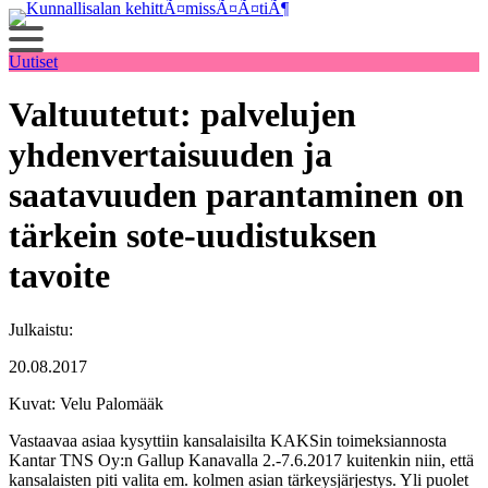
Siirry
sisältöön
Uutiset
Valtuutetut: palvelujen
yhdenvertaisuuden ja
saatavuuden parantaminen on
tärkein sote-uudistuksen
tavoite
Julkaistu:
20.08.2017
Kuvat: Velu Palomääk
Vastaavaa asiaa kysyttiin kansalaisilta KAKSin toimeksiannosta
Kantar TNS Oy:n Gallup Kanavalla 2.-7.6.2017 kuitenkin niin, että
kansalaisten piti valita em. kolmen asian tärkeysjärjestys. Yli puolet