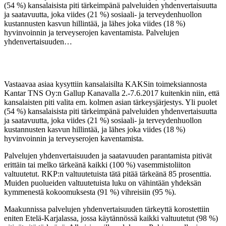
(54 %) kansalaisista piti tärkeimpänä palveluiden yhdenvertaisuutta
ja saatavuutta, joka viides (21 %) sosiaali- ja terveydenhuollon
kustannusten kasvun hillintää, ja lähes joka viides (18 %)
hyvinvoinnin ja terveyserojen kaventamista. Palvelujen
yhdenvertaisuuden…
Vastaavaa asiaa kysyttiin kansalaisilta KAKSin toimeksiannosta
Kantar TNS Oy:n Gallup Kanavalla 2.-7.6.2017 kuitenkin niin, että
kansalaisten piti valita em. kolmen asian tärkeysjärjestys. Yli puolet
(54 %) kansalaisista piti tärkeimpänä palveluiden yhdenvertaisuutta
ja saatavuutta, joka viides (21 %) sosiaali- ja terveydenhuollon
kustannusten kasvun hillintää, ja lähes joka viides (18 %)
hyvinvoinnin ja terveyserojen kaventamista.
Palvelujen yhdenvertaisuuden ja saatavuuden parantamista pitivät
erittäin tai melko tärkeänä kaikki (100 %) vasemmistoliiton
valtuutetut. RKP:n valtuutetuista tätä pitää tärkeänä 85 prosenttia.
Muiden puolueiden valtuutetuista luku on vähintään yhdeksän
kymmenestä kokoomuksesta (91 %) vihreisiin (95 %).
Maakunnissa palvelujen yhdenvertaisuuden tärkeyttä korostettiin
eniten Etelä-Karjalassa, jossa käytännössä kaikki valtuutetut (98 %)