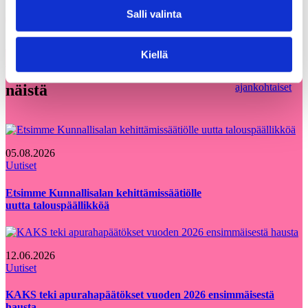
Salli valinta
Share on LinkedIn
Email this Page
Kiellä
Voisit olla kiinnostunut myös
Kaikki
näistä
ajankohtaiset
05.08.2026
Uutiset
Etsimme Kunnallisalan kehittämissäätiölle
uutta talouspäällikköä
12.06.2026
Uutiset
KAKS teki apurahapäätökset vuoden 2026 ensimmäisestä
hausta