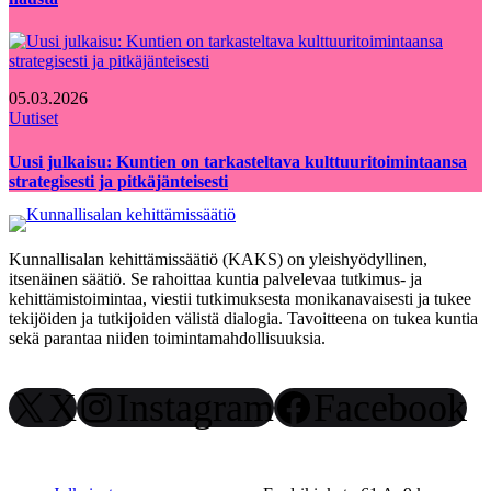
05.03.2026
Uutiset
Uusi julkaisu: Kuntien on tarkasteltava kulttuuritoimintaansa
strategisesti ja pitkäjänteisesti
Kunnallisalan kehittämissäätiö (KAKS) on yleishyödyllinen,
itsenäinen säätiö. Se rahoittaa kuntia palvelevaa tutkimus- ja
kehittämistoimintaa, viestii tutkimuksesta monikanavaisesti ja tukee
tekijöiden ja tutkijoiden välistä dialogia. Tavoitteena on tukea kuntia
sekä parantaa niiden toimintamahdollisuuksia.
X
Instagram
Facebook