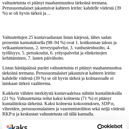
valtuutetuista ei pitänyt maahanmuuttoa tärkeänä teemana.
Perussuomalaiset jakautuivat kahteen leiriin: kahdelle viidestä (39
%) se oli hyvin tärkeä ja…
Valtuutettujen 25 kuntavaaliasian listan kärjessä, lähes sadan
prosentin kannatuksella (98–94 %) ovat 1. kotikunnan talous ja
velkaantuneisuus, 2. terveyspalvelut, 3. vanhustenhuolto, 4.
työllisyys, 5. peruskoulut, 6. yrityspalvelut ja elinkeinojen
kehittäminen, 7. lasten päivähoito.
Listan häntäpäässä puolet valtuutetuista ei pitänyt maahanmuuttoa
tärkeänä teemana. Perussuomalaiset jakautuivat kahteen leiriin:
kahdelle viidestä (39 %) se oli hyvin tärkeä ja kolmasosalle ei
lainkaan tärkeä vaaliteema.
Kaikkein vähiten merkitystä kuntavaaleissa nähtiin kuntaliitoksilla
(21 %). Valtuutetuista reilut kaksi kolmesta (71 %) ei pitänyt
kuntaliitoksia tärkeinä. Kaksi kolmesta kokoomuksen, SDP:n,
vihreiden, perussuomalaisten ja vasemmistoliiton sekä neljä viidestä
RKP:n ja keskustan valtuutetusta oli tällä kannalla.
Suurimmat erot valtuutettujen näkemyksissä olivat häntäpäähän
sijoittuneissa kunnallisten palvelujen kilpailuttamisessa ja