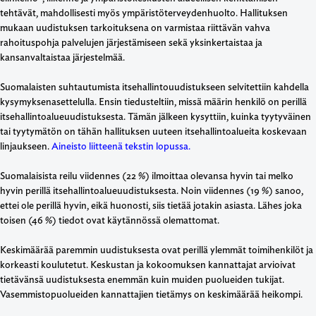
tehtävät, mahdollisesti myös ympäristöterveydenhuolto. Hallituksen
mukaan uudistuksen tarkoituksena on varmistaa riittävän vahva
rahoituspohja palvelujen järjestämiseen sekä yksinkertaistaa ja
kansanvaltaistaa järjestelmää.
Suomalaisten suhtautumista itsehallintouudistukseen selvitettiin kahdella
kysymyksenasettelulla. Ensin tiedusteltiin, missä määrin henkilö on perillä
itsehallintoalueuudistuksesta. Tämän jälkeen kysyttiin, kuinka tyytyväinen
tai tyytymätön on tähän hallituksen uuteen itsehallintoalueita koskevaan
linjaukseen.
Aineisto liitteenä tekstin lopussa.
Suomalaisista reilu viidennes (22 %) ilmoittaa olevansa hyvin tai melko
hyvin perillä itsehallintoalueuudistuksesta. Noin viidennes (19 %) sanoo,
ettei ole perillä hyvin, eikä huonosti, siis tietää jotakin asiasta. Lähes joka
toisen (46 %) tiedot ovat käytännössä olemattomat.
Keskimäärää paremmin uudistuksesta ovat perillä ylemmät toimihenkilöt ja
korkeasti koulutetut. Keskustan ja kokoomuksen kannattajat arvioivat
tietävänsä uudistuksesta enemmän kuin muiden puolueiden tukijat.
Vasemmistopuolueiden kannattajien tietämys on keskimäärää heikompi.