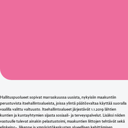
Hallituspuolueet sopivat marraskuussa uusista, nykyisiin maakuntiin
perustuvista itsehallintoalueista, joissa ylintä päätösvaltaa käyttää suoralla
vaalilla valittu valtuusto. Itsehallintoalueet järjestävät 1.1.2019 lähtien
kuntien ja kuntayhtymien sijasta sosiaali- ja terveyspalvelut. Lisäksi niiden
vastuulle tulevat ainakin pelastustoimi, maakuntien liittojen tehtävät sekä
elinkeino-, liikenne ja ympäristökeskusten alueellisen kehittämisen