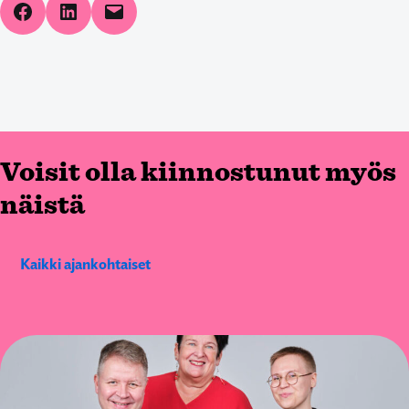
Share on Facebook
Share on LinkedIn
Email this Page
Voisit olla kiinnostunut myös
näistä
Kaikki ajankohtaiset