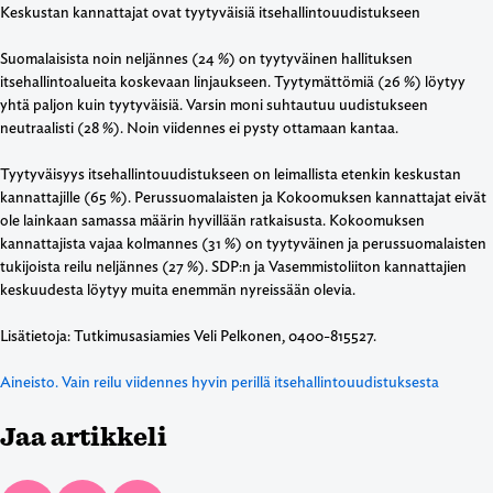
Keskustan kannattajat ovat tyytyväisiä itsehallintouudistukseen
Suomalaisista noin neljännes (24 %) on tyytyväinen hallituksen
itsehallintoalueita koskevaan linjaukseen. Tyytymättömiä (26 %) löytyy
yhtä paljon kuin tyytyväisiä. Varsin moni suhtautuu uudistukseen
neutraalisti (28 %). Noin viidennes ei pysty ottamaan kantaa.
Tyytyväisyys itsehallintouudistukseen on leimallista etenkin keskustan
kannattajille (65 %). Perussuomalaisten ja Kokoomuksen kannattajat eivät
ole lainkaan samassa määrin hyvillään ratkaisusta. Kokoomuksen
kannattajista vajaa kolmannes (31 %) on tyytyväinen ja perussuomalaisten
tukijoista reilu neljännes (27 %). SDP:n ja Vasemmistoliiton kannattajien
keskuudesta löytyy muita enemmän nyreissään olevia.
Lisätietoja: Tutkimusasiamies Veli Pelkonen, 0400-815527.
Aineisto. Vain reilu viidennes hyvin perillä itsehallintouudistuksesta
Jaa artikkeli