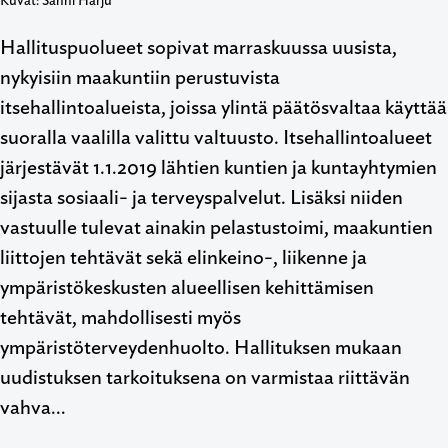
Kuvat: Sanni Harju
Hallituspuolueet sopivat marraskuussa uusista,
nykyisiin maakuntiin perustuvista
itsehallintoalueista, joissa ylintä päätösvaltaa käyttää
suoralla vaalilla valittu valtuusto. Itsehallintoalueet
järjestävät 1.1.2019 lähtien kuntien ja kuntayhtymien
sijasta sosiaali- ja terveyspalvelut. Lisäksi niiden
vastuulle tulevat ainakin pelastustoimi, maakuntien
liittojen tehtävät sekä elinkeino-, liikenne ja
ympäristökeskusten alueellisen kehittämisen
tehtävät, mahdollisesti myös
ympäristöterveydenhuolto. Hallituksen mukaan
uudistuksen tarkoituksena on varmistaa riittävän
vahva…