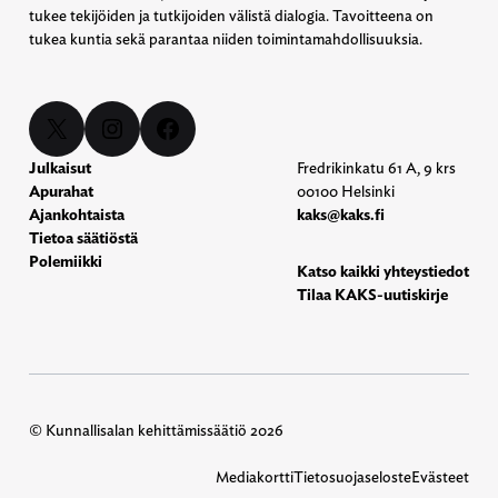
tukee tekijöiden ja tutkijoiden välistä dialogia. Tavoitteena on
tukea kuntia sekä parantaa niiden toimintamahdollisuuksia.
X
Instagram
Facebook
Julkaisut
Fredrikinkatu 61 A, 9 krs
Apurahat
00100 Helsinki
Ajankohtaista
kaks@kaks.fi
Tietoa säätiöstä
Polemiikki
Katso kaikki yhteystiedot
Tilaa KAKS-uutiskirje
© Kunnallisalan kehittämissäätiö 2026
Mediakortti
Tietosuojaseloste
Evästeet