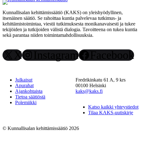
Kunnallisalan kehittämissäätiö (KAKS) on yleishyödyllinen,
itsenäinen säätiö. Se rahoittaa kuntia palvelevaa tutkimus- ja
kehittämistoimintaa, viestii tutkimuksesta monikanavaisesti ja tukee
tekijöiden ja tutkijoiden välistä dialogia. Tavoitteena on tukea kuntia
sekä parantaa niiden toimintamahdollisuuksia.
X
Instagram
Facebook
Julkaisut
Fredrikinkatu 61 A, 9 krs
Apurahat
00100 Helsinki
Ajankohtaista
kaks@kaks.fi
Tietoa säätiöstä
Polemiikki
Katso kaikki yhteystiedot
Tilaa KAKS-uutiskirje
© Kunnallisalan kehittämissäätiö 2026