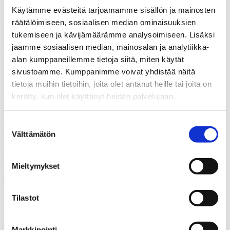
Käytämme evästeitä tarjoamamme sisällön ja mainosten
Kaavio1.jpg
räätälöimiseen, sosiaalisen median ominaisuuksien
tukemiseen ja kävijämäärämme analysoimiseen. Lisäksi
jaamme sosiaalisen median, mainosalan ja analytiikka-
Jaa
alan kumppaneillemme tietoja siitä, miten käytät
sivustoamme. Kumppanimme voivat yhdistää näitä
tietoja muihin tietoihin, joita olet antanut heille tai joita on
kerätty, kun olet käyttänyt heidän palvelujaan.
Jaa artikkeli
Share on Facebook
Suostumuksen
Välttämätön
valinta
Share on LinkedIn
Email this Page
Mieltymykset
Voisit olla kiinnostunut myös
Kaikki
näistä
ajankohtaiset
Tilastot
Markkinointi