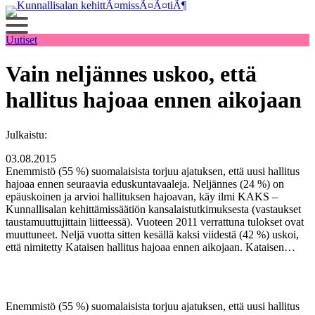
Siirry
sisältöön
Uutiset
Vain neljännes uskoo, että
hallitus hajoaa ennen aikojaan
Julkaistu:
03.08.2015
Enemmistö (55 %) suomalaisista torjuu ajatuksen, että uusi hallitus
hajoaa ennen seuraavia eduskuntavaaleja. Neljännes (24 %) on
epäuskoinen ja arvioi hallituksen hajoavan, käy ilmi KAKS –
Kunnallisalan kehittämissäätiön kansalaistutkimuksesta (vastaukset
taustamuuttujittain liitteessä). Vuoteen 2011 verrattuna tulokset ovat
muuttuneet. Neljä vuotta sitten kesällä kaksi viidestä (42 %) uskoi,
että nimitetty Kataisen hallitus hajoaa ennen aikojaan. Kataisen…
Enemmistö (55 %) suomalaisista torjuu ajatuksen, että uusi hallitus