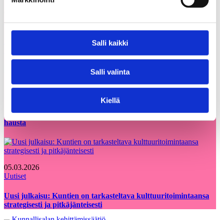
05.08.2026
Uutiset
Etsimme Kunnallisalan kehittämissäätiölle
Salli kaikki
uutta talouspäällikköä
Salli valinta
12.06.2026
Uutiset
Kiellä
KAKS teki apurahapäätökset vuoden 2026 ensimmäisestä
hausta
05.03.2026
Uutiset
Uusi julkaisu: Kuntien on tarkasteltava kulttuuritoimintaansa
strategisesti ja pitkäjänteisesti