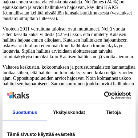
hajoaa ennen seuraavia eduskuntavaaleja. Neljännes (24 %) on
epäuskoinen ja arvioi hallituksen hajoavan, käy ilmi KAKS –
Kunnallisalan kehittämissäätiön kansalaistutkimuksesta (vastaukset
taustamuuttujittain liitteessä).
Vuoteen 2011 verrattuna tulokset ovat muuttuneet. Neljä vuotta
sitten kesällä kaksi viidestä (42 %) uskoi, että nimitetty Kataisen
hallitus hajoaa ennen aikojaan. Kataisen hallituksen hajoamiseen
uskovia oli tuolloin enemmän kuin hallituksen toimintakykyyn
luottavia. Sipilän hallitus arvioidaan aloittaessaan taivalta
toimintakykyisemmäksi kuin Kataisen hallitus neljä vuotta aiemmin.
Valtaosa keskustan, kokoomuksen ja perussuomalaisten kannattajista
luottaa siihen, että hallitus on toimintakykyinen koko neljän vuoden
ajan. Oppositiopuolueiden arviot hajoavat. Noin kolmannes uskoo
hallituksen hajoamiseen. Saman suuruinen joukko arvioi hallituksen
istuvan koko vaalikauden ajan.
KAKS – Kunnallisalan kehittämissäätiön tutkimuksen toteutti TNS
Gallup Oy. Tutkimusaineisto on koottu Gallup Kanavalla 5.-11.6
2015. Haastatteluja tehtiin yhteensä 1.001. Vastaajat edustavat
Suostumus
Yksityiskohdat
Tietoja
maamme 18 – 75 vuotta täyttänyttä väestöä Ahvenanmaata lukuun
ottamatta. Tutkimuksen tulosten virhemarginaali on suurimmillaan
vajaat kolme prosenttiyksikköä suuntaansa.
Tämä sivusto käyttää evästeitä
Lisätietoja: Asiamies Antti Mykkänen, 0400-570087