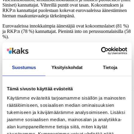
Siniset) kannattajat. Vihreillä puntit ovat tasan. Kokoomuksen ja
RKP:n kannattajat puolestaan kokevat eurovaaleissa äänestämisen
hieman maakuntavaaleja tärkeämpänä.
Eurovaaleissa innokkaimpia äänestäjiä ovat kokoomuslaiset (81 %)
ja RKP:n (78 %) kannattajat. Pienintä into on perussuomalaisilla (58
%).
Yli puolet suomalaisista haluaisi valita maakuntajohtajan (53
%) ja kuntajohtajan (55 %) suorassa kansanvaalissa
Maakuntajohtajan suorasta vaalista ovat kiinnostuneet eniten
Suostumus
Yksityiskohdat
Tietoja
perussuomalaisten (64 %), kristillisdemokraattien (61 %),
vasemmistoliiton (59 %) ja keskustan (58 %) kannattajat. Muut
puolueiden kannattajista reilu puolet on tällä kannalla.
Tämä sivusto käyttää evästeitä
Kuntajohtajan suoran vaalin haluavat pontevimmin perussuomalaiset
(64 %), kristillisdemokraatit (61 %) ja vasemmistoliittolaiset (61 %).
Käytämme evästeitä tarjoamamme sisällön ja mainosten
Pienintä kiinnostus on vihreillä (48 %) ja RKP:lla (52 %).
räätälöimiseen, sosiaalisen median ominaisuuksien
Aloiteoikeutta maakuntaa koskevissa asioissa pitää tärkeänä
tukemiseen ja kävijämäärämme analysoimiseen. Lisäksi
seitsemän kymmenestä (71 %). Tärkeintä se on keskustan (81 %) ja
jaamme sosiaalisen median, mainosalan ja analytiikka-
vasemmistoliiton (81 %) kannattajille. Tämäkin asia on muita
vähemmän kiinnostava RKP:n (57 %) kannattajille.
alan kumppaneillemme tietoja siitä, miten käytät
sivustoamme. Kumppanimme voivat yhdistää näitä