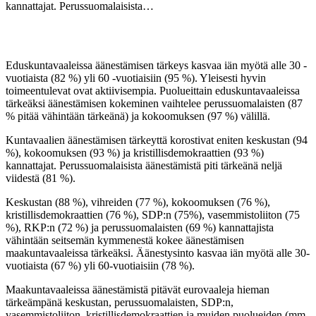
kannattajat. Perussuomalaisista…
Eduskuntavaaleissa äänestämisen tärkeys kasvaa iän myötä alle 30 -
vuotiaista (82 %) yli 60 -vuotiaisiin (95 %). Yleisesti hyvin
toimeentulevat ovat aktiivisempia. Puolueittain eduskuntavaaleissa
tärkeäksi äänestämisen kokeminen vaihtelee perussuomalaisten (87
% pitää vähintään tärkeänä) ja kokoomuksen (97 %) välillä.
Kuntavaalien äänestämisen tärkeyttä korostivat eniten keskustan (94
%), kokoomuksen (93 %) ja kristillisdemokraattien (93 %)
kannattajat. Perussuomalaisista äänestämistä piti tärkeänä neljä
viidestä (81 %).
Keskustan (88 %), vihreiden (77 %), kokoomuksen (76 %),
kristillisdemokraattien (76 %), SDP:n (75%), vasemmistoliiton (75
%), RKP:n (72 %) ja perussuomalaisten (69 %) kannattajista
vähintään seitsemän kymmenestä kokee äänestämisen
maakuntavaaleissa tärkeäksi. Äänestysinto kasvaa iän myötä alle 30-
vuotiaista (67 %) yli 60-vuotiaisiin (78 %).
Maakuntavaaleissa äänestämistä pitävät eurovaaleja hieman
tärkeämpänä keskustan, perussuomalaisten, SDP:n,
vasemmistoliiton, kristillisdemokraattien ja muiden puolueiden (mm.