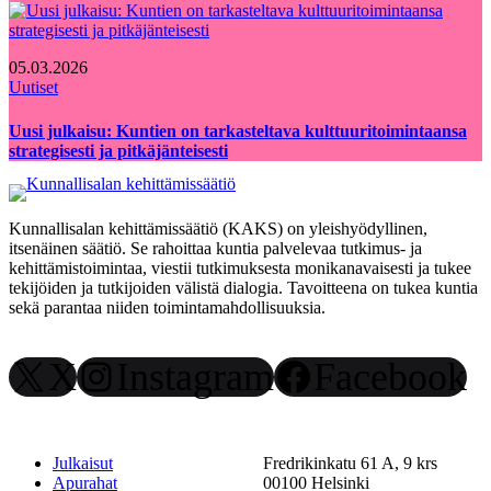
05.03.2026
Uutiset
Uusi julkaisu: Kuntien on tarkasteltava kulttuuritoimintaansa
strategisesti ja pitkäjänteisesti
Kunnallisalan kehittämissäätiö (KAKS) on yleishyödyllinen,
itsenäinen säätiö. Se rahoittaa kuntia palvelevaa tutkimus- ja
kehittämistoimintaa, viestii tutkimuksesta monikanavaisesti ja tukee
tekijöiden ja tutkijoiden välistä dialogia. Tavoitteena on tukea kuntia
sekä parantaa niiden toimintamahdollisuuksia.
X
Instagram
Facebook
Julkaisut
Fredrikinkatu 61 A, 9 krs
Apurahat
00100 Helsinki