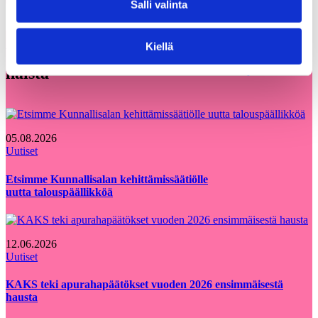
Share on LinkedIn
Email this Page
Salli valinta
Kiellä
Voisit olla kiinnostunut myös
Kaikki
näistä
ajankohtaiset
05.08.2026
Uutiset
Etsimme Kunnallisalan kehittämissäätiölle
uutta talouspäällikköä
12.06.2026
Uutiset
KAKS teki apurahapäätökset vuoden 2026 ensimmäisestä
hausta