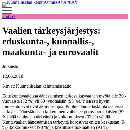
Siirry
sisältöön
Uutiset
Vaalien tärkeysjärjestys:
eduskunta-, kunnallis-,
maakunta- ja eurovaalit
Julkaistu:
12.06.2018
Kuvat: Kunnallisalan kehittämissäätiö
Eduskuntavaaleissa äänestämisen tärkeys kasvaa iän myötä alle 30 -
vuotiaista (82 %) yli 60 -vuotiaisiin (95 %). Yleisesti hyvin
toimeentulevat ovat aktiivisempia. Puolueittain eduskuntavaaleissa
tärkeäksi äänestämisen kokeminen vaihtelee perussuomalaisten (87
% pitää vähintään tärkeänä) ja kokoomuksen (97 %) välillä.
Kuntavaalien äänestämisen tärkeyttä korostivat eniten keskustan (94
%), kokoomuksen (93 %) ja kristillisdemokraattien (93 %)