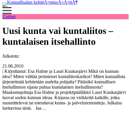
Siirry
sisältöön
Uutiset
Uusi kunta vai kuntaliitos –
kuntalaisen itsehallinto
Julkaistu:
21.06.2010
| Kirjoittanut: Esa Halme ja Lauri Kuukasjärvi Mikä on kunnan
idea? Miten välttää perinteiset kuntaliitoskarikot? Miten kunnallista
järjestelmää kehitetään uudelta pohjalta? Pitäisikö kunnallisen
itsehallinnon sijasta puhua kuntalaisten itsehallinnosta?
Maakuntajohtaja Esa Halme ja projektipäällikkö Lauri Kuukasjärvi
luovat uuden kunnan ideaa. Kirjassa on virikkeitä kaikille, jotka
suunnittelevat tai toteuttavat kunta- ja palveluremontteja. Julkaisu
luettavissa tästä. Jaa…