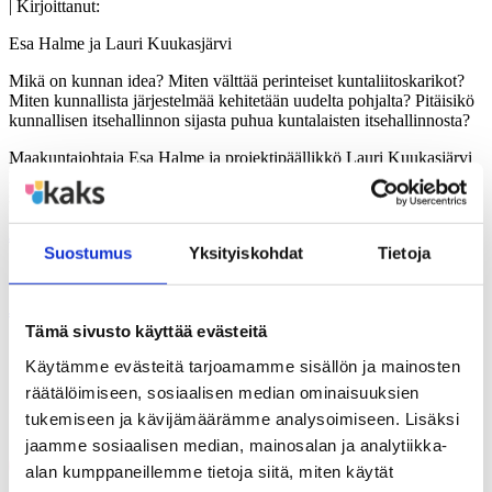
| Kirjoittanut:
Esa Halme ja Lauri Kuukasjärvi
Mikä on kunnan idea? Miten välttää perinteiset kuntaliitoskarikot?
Miten kunnallista järjestelmää kehitetään uudelta pohjalta? Pitäisikö
kunnallisen itsehallinnon sijasta puhua kuntalaisten itsehallinnosta?
Maakuntajohtaja Esa Halme ja projektipäällikkö Lauri Kuukasjärvi
luovat uuden kunnan ideaa. Kirjassa on virikkeitä kaikille, jotka
suunnittelevat tai toteuttavat kunta- ja palveluremontteja.
Julkaisu luettavissa tästä.
Suostumus
Yksityiskohdat
Tietoja
Jaa
Tämä sivusto käyttää evästeitä
Käytämme evästeitä tarjoamamme sisällön ja mainosten
räätälöimiseen, sosiaalisen median ominaisuuksien
Jaa artikkeli
tukemiseen ja kävijämäärämme analysoimiseen. Lisäksi
jaamme sosiaalisen median, mainosalan ja analytiikka-
Share on Facebook
alan kumppaneillemme tietoja siitä, miten käytät