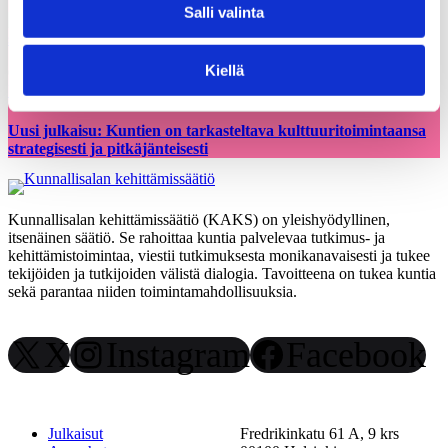
Salli valinta
Kiellä
05.03.2026
Uutiset
Uusi julkaisu: Kuntien on tarkasteltava kulttuuritoimintaansa
strategisesti ja pitkäjänteisesti
Kunnallisalan kehittämissäätiö (KAKS) on yleishyödyllinen,
itsenäinen säätiö. Se rahoittaa kuntia palvelevaa tutkimus- ja
kehittämistoimintaa, viestii tutkimuksesta monikanavaisesti ja tukee
tekijöiden ja tutkijoiden välistä dialogia. Tavoitteena on tukea kuntia
sekä parantaa niiden toimintamahdollisuuksia.
X
Instagram
Facebook
Julkaisut
Fredrikinkatu 61 A, 9 krs