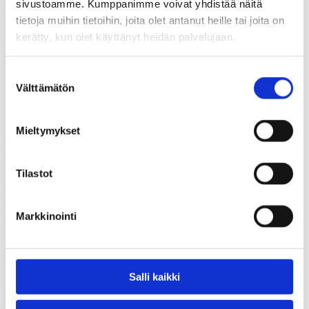
sivustoamme. Kumppanimme voivat yhdistää näitä
Share on LinkedIn
Email this Page
tietoja muihin tietoihin, joita olet antanut heille tai joita on
kerätty, kun olet käyttänyt heidän palvelujaan.
Voisit olla kiinnostunut myös
Kaikki
Suostumuksen
näistä
ajankohtaiset
Välttämätön
valinta
Mieltymykset
05.08.2026
Uutiset
Tilastot
Etsimme Kunnallisalan kehittämissäätiölle
uutta talouspäällikköä
Markkinointi
12.06.2026
Uutiset
Salli kaikki
KAKS teki apurahapäätökset vuoden 2026 ensimmäisestä
hausta