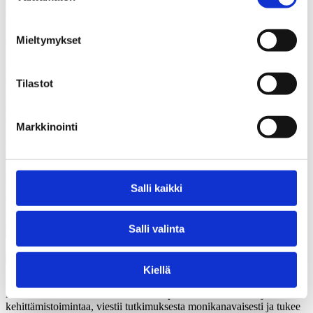
uutta talouspäällikköä
Mieltymykset
12.06.2026
Uutiset
Tilastot
KAKS teki apurahapäätökset vuoden 2026 ensimmäisestä
hausta
Markkinointi
05.03.2026
Salli kaikki
Uutiset
Uusi julkaisu: Kuntien on tarkasteltava kulttuuritoimintaansa
Salli valinta
strategisesti ja pitkäjänteisesti
Kiellä
Kunnallisalan kehittämissäätiö (KAKS) on yleishyödyllinen,
itsenäinen säätiö. Se rahoittaa kuntia palvelevaa tutkimus- ja
kehittämistoimintaa, viestii tutkimuksesta monikanavaisesti ja tukee