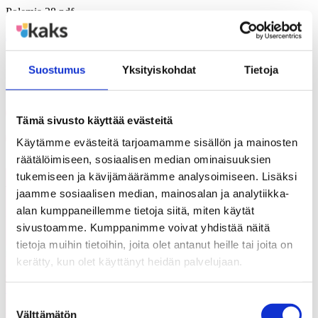
Polemia 28.pdf
Jaa
Suostumus
Yksityiskohdat
Tietoja
Jaa artikkeli
Share on Facebook
Tämä sivusto käyttää evästeitä
Share on LinkedIn
Email this Page
Käytämme evästeitä tarjoamamme sisällön ja mainosten
räätälöimiseen, sosiaalisen median ominaisuuksien
tukemiseen ja kävijämäärämme analysoimiseen. Lisäksi
Voisit olla kiinnostunut myös
jaamme sosiaalisen median, mainosalan ja analytiikka-
Kaikki
näistä
ajankohtaiset
alan kumppaneillemme tietoja siitä, miten käytät
sivustoamme. Kumppanimme voivat yhdistää näitä
tietoja muihin tietoihin, joita olet antanut heille tai joita on
kerätty, kun olet käyttänyt heidän palvelujaan.
05.08.2026
Uutiset
Suostumuksen
Välttämätön
Etsimme Kunnallisalan kehittämissäätiölle
valinta