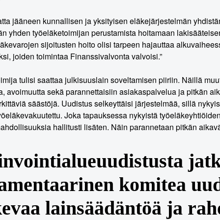
tta jääneen kunnallisen ja yksityisen eläkejärjestelmän yhdistäm
än yhden työeläketoimijan perustamista hoitamaan lakisääteise
äkevarojen sijoitusten hoito olisi tarpeen hajauttaa alkuvaihe
si, joiden toimintaa Finanssivalvonta valvoisi.”
mija tulisi saattaa julkisuuslain soveltamisen piiriin. Näillä mu
a, avoimuutta sekä parannettaisiin asiakaspalvelua ja pitkän aik
ittäviä säästöjä. Uudistus selkeyttäisi järjestelmää, sillä nykyi
yöeläkevakuutettu. Joka tapauksessa nykyistä työeläkeyhtiöiden 
ahdollisuuksia hallitusti lisäten. Näin parannetaan pitkän aikaväl
nvointialueuudistusta jatk
amentaarinen komitea uu
evaa lainsäädäntöä ja rah