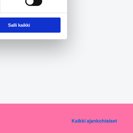
n 15.8.2022 KAKSin toimistolla.
Salli kaikki
Kaikki ajankohtaiset