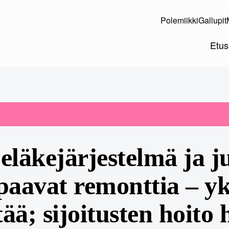
Polemiikki
Gallupit
Etus
eläkejärjestelmä ja j
paavat remonttia – yk
ttää; sijoitusten hoito