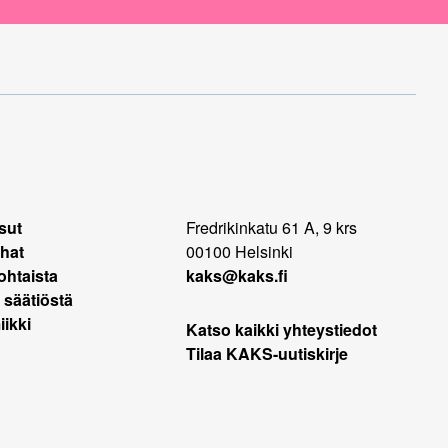
sut
Fredrikinkatu 61 A, 9 krs
hat
00100 Helsinki
ohtaista
kaks@kaks.fi
 säätiöstä
ikki
Katso kaikki yhteystiedot
Tilaa KAKS-uutiskirje