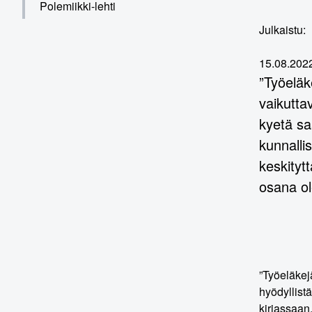
Polemiikki-lehti
Julkaistu:
15.08.202
”Työeläk
vaikutta
kyetä sa
kunnalli
keskityt
osana ol
”Työeläkejä
hyödyllistä
kirjassaan