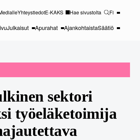
Medialle
Yhteystiedot
E-KAKS
Hae sivustolta
Fi
ivu
Julkaisut
Apurahat
Ajankohtaista
Säätiö
ulkinen sektori
si työeläketoimija
 hajautettava