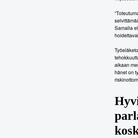
”Toteutuma
selvittämä
Samalla el
hoidettavak
Työeläketoi
tehokkuutt
aikaan merk
hänet on t
riskinottom
Hyvi
parl
kosk