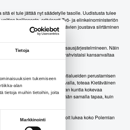
tä ei tule jättää nyt säädetylle tasolle. Uudistusta tulee
altion hallinnosta, erityisesti Työ- ja elinkeinoministeriön
untien ja hyvinvointialueiden tehtävien joustava siirtäminen
jattu verotusoikeus verotulojen tasausjärjestelmineen. Näin
Tietoja
den aluekehitystehtävät. Uudistus vahvistaisi kansanvaltaa
ta se on jäänyt selvästi hyvinvointialueiden perustamisen
 ominaisuuksien tukemiseen
distettu muutosten vaatimalla tavalla, toteaa Kietäväinen
tiikka-alan
lamentaarinen komitea uudistamaan kuntia kokevaa
ietoja muihin tietoihin, joita
aasteita. Työ vaatii aikaa vähintään samalla tapaa, kuin
.
van viime vuosien uudistuksia. Voit lukea koko Polemian
Markkinointi