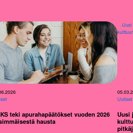
06.2026
05.03.
iset
Uutiset
KS teki apurahapäätökset vuoden 2026
Uusi 
simmäisestä hausta
kultt
pitkä