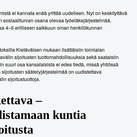
istä ei kannata enää yrittää uudelleen. Nyt on keskityttävä
n sosiaaliturvan osana olevaa työeläkejärjestelmää.
essa 4–5 erilliseen salkkuun oman henkilökunnan
utoksilla Kietäväisen mukaan lisättäisiin toimialan
avälin sijoitusten tuottomahdollisuuksia sekä saataisiin
sin suuri osa kansalaisista ei edes tiedä, missä yhtiössä
sijoitusten säätelyjärjestelmää on uudistettava
in sijoitustuottoja.
ettava –
distamaan kuntia
oitusta