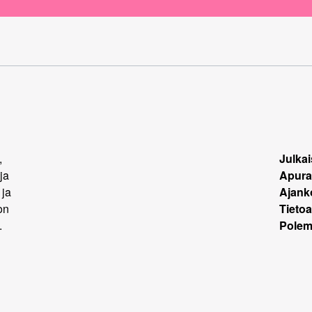
,
Julkai
ja
Apura
 ja
Ajank
on
Tietoa
.
Polemi