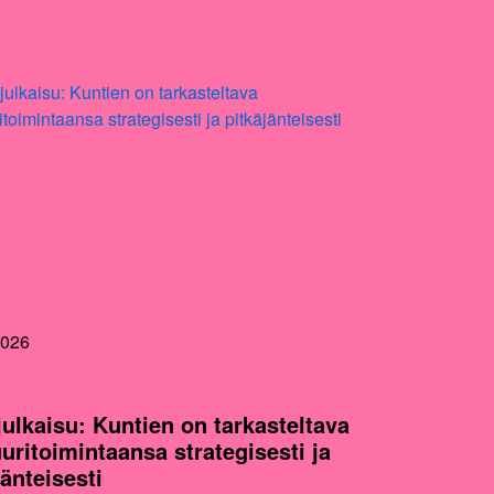
2026
julkaisu: Kuntien on tarkasteltava
uuritoimintaansa strategisesti ja
jänteisesti