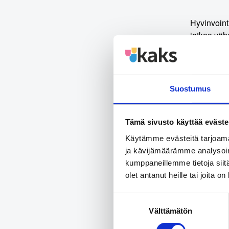
Hyvinvoint
jatkaa vähe
sekä Liike
toisilleen.
”Alueiden 
Suostumus
uudistetuil
sekä selkey
Tämä sivusto käyttää eväste
Hyvinvoint
Käytämme evästeitä tarjoama
varjoon. K
ja kävijämäärämme analysoim
kirjassaan
kumppaneillemme tietoja siitä
lainsäädän
olet antanut heille tai joita o
1990-luvun
Suostumuksen
Kietäväine
Välttämätön
valinta
täältä.