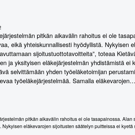
2
ejärjestelmän pitkän aikavälin rahoitus ei ole tasapa
vaa, eikä yhteiskunnallisesti hyödyllistä. Nykyisen e
avuttamaan sijoitustuottotavoitteita”, toteaa Kietä
sen ja yksityisen eläkejärjestelmän yhdistämistä ei
tävä selvittämään yhden työeläketoimijan perustami
evaa työeläkejärjestelmää. Samalla eläkevarojen
rjestelmän pitkän aikavälin rahoitus ei ole tasapainossa. Alan si
. Nykyisen eläkevarojen sijoitusten säätelyn puitteissa ei kyetä 
.