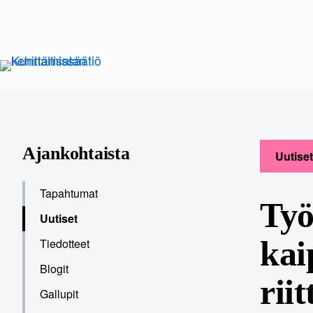
Siirry
sisältöön
Ajankohtaista
Uutiset
Tapahtumat
Työ
Uutiset
kai
Tiedotteet
Blogit
rii
Gallupit