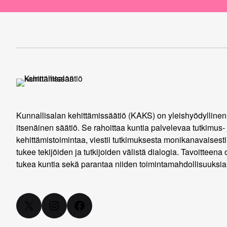
Kunnallisalan kehittämissäätiö (KAKS) on yleishyödyllinen
itsenäinen säätiö. Se rahoittaa kuntia palvelevaa tutkimus- 
kehittämistoimintaa, viestii tutkimuksesta monikanavaisesti
tukee tekijöiden ja tutkijoiden välistä dialogia. Tavoitteena 
tukea kuntia sekä parantaa niiden toimintamahdollisuuksia
X
Instagram
Facebook