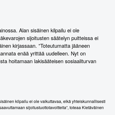
inossa. Alan sisäinen kilpailu ei ole
läkevarojen sijoitusten säätelyn puitteissa ei
väinen kirjassaan. ”Toteutumatta jääneen
 kannata enää yrittää uudelleen. Nyt on
sta hoitamaan lakisääteisen sosiaaliturvan
…
säinen kilpailu ei ole vaikuttavaa, eikä yhteiskunnallisesti
saavuttamaan sijoitustuottotavoitteita”, toteaa Kietäväinen