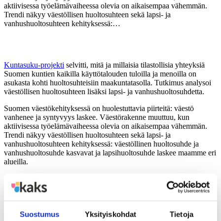
aktiivisessa työelämävaiheessa olevia on aikaisempaa vähemmän.
Trendi näkyy väestöllisen huoltosuhteen sekä lapsi- ja
vanhushuoltosuhteen kehityksessä:…
Kuntasuku-projekti
selvitti, mitä ja millaisia tilastollisia yhteyksiä
Suomen kuntien kaikilla käyttötalouden tuloilla ja menoilla on
asukasta kohti huoltosuhteisiin maakuntatasolla. Tutkimus analysoi
väestöllisen huoltosuhteen lisäksi lapsi- ja vanhushuoltosuhdetta.
Suomen väestökehityksessä on huolestuttavia piirteitä: väestö
vanhenee ja syntyvyys laskee. Väestörakenne muuttuu, kun
aktiivisessa työelämävaiheessa olevia on aikaisempaa vähemmän.
Trendi näkyy väestöllisen huoltosuhteen sekä lapsi- ja
vanhushuoltosuhteen kehityksessä: väestöllinen huoltosuhde ja
vanhushuoltosuhde kasvavat ja lapsihuoltosuhde laskee maamme eri
alueilla.
Kunnat ovat tärkeitä
hyvinvointipalveluiden tarjoajia
Suostumus
Yksityiskohdat
Tietoja
Käyttötalouden tuloillaan ja menoillaan kunnat voivat osaltaan