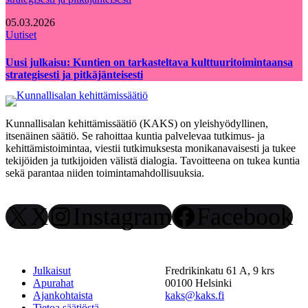
05.03.2026
Uutiset
Uusi julkaisu: Kuntien on tarkasteltava kulttuuritoimintaansa
strategisesti ja pitkäjänteisesti
Kunnallisalan kehittämissäätiö (KAKS) on yleishyödyllinen,
itsenäinen säätiö. Se rahoittaa kuntia palvelevaa tutkimus- ja
kehittämistoimintaa, viestii tutkimuksesta monikanavaisesti ja tukee
tekijöiden ja tutkijoiden välistä dialogia. Tavoitteena on tukea kuntia
sekä parantaa niiden toimintamahdollisuuksia.
X
Instagram
Facebook
Julkaisut
Fredrikinkatu 61 A, 9 krs
Apurahat
00100 Helsinki
Ajankohtaista
kaks@kaks.fi
Tietoa säätiöstä