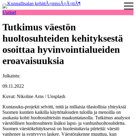
Siirry
sisältöön
Uutiset
Tutkimus väestön
huoltosuhteiden kehityksestä
osoittaa hyvinvointialueiden
eroavaisuuksia
Julkaistu:
09.11.2022
Kuvat: Nikoline Arns / Unsplash
Kuntasuku-projekti selvitti, mitä ja millaisia tilastollisia yhteyksiä
Suomen kuntien kaikilla käyttötalouden tuloilla ja menoilla on
asukasta kohti huoltosuhteisiin maakuntatasolla. Tutkimus analysoi
väestöllisen huoltosuhteen lisäksi lapsi- ja vanhushuoltosuhdetta.
Suomen väestökehityksessä on huolestuttavia piirteitä: väestö
vanhenee ja syntyvyys laskee. Väestörakenne muuttuu, kun