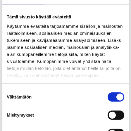
vaikuttaa väestökehitykseen kohdistamalla toimintansa oikein
tavoitteidensa saavuttamiseksi. Vuonna 2023 Suomi on siirtymässä
sosiaali- ja terveydenhuollon ja pelastustoimen osalta
Tämä sivusto käyttää evästeitä
hyvinvointialuemalliin, joka pitkälti perustuu nykyiseen
maakuntajakoon.
Käytämme evästeitä tarjoamamme sisällön ja mainosten
räätälöimiseen, sosiaalisen median ominaisuuksien
Tutkimustulokset osoittavat, miten erilaisissa tilanteissa maakunnat
ovat huoltosuhteiden ja niihin liittyvien käyttötalouden
tukemiseen ja kävijämäärämme analysoimiseen. Lisäksi
riippuvuuksien osalta. Huoltosuhteiden korjaamisen ”yleislääkkeet”
jaamme sosiaalisen median, mainosalan ja analytiikka-
eivät sovellu kaikille maakunnille samanlaisina, vaan asia vaatii
alan kumppaneillemme tietoja siitä, miten käytät
yksilöllisiä ja räätälöityjä ratkaisuja. Tämä tulisi ottaa huomioon
hyvinvointialueiden rahoituksessa. Tutkimuksessa kehitetty malli
sivustoamme. Kumppanimme voivat yhdistää näitä
tukee tietopohjaisten kuntien ja hyvinvointialueiden rahoitusmallien
tietoja muihin tietoihin, joita olet antanut heille tai joita on
kehittämistä.
kerätty, kun olet käyttänyt heidän palvelujaan.
Lue koko tutkimus
täältä.
Suostumuksen
Jaa artikkeli
Välttämätön
valinta
Share on Facebook
Mieltymykset
Share on LinkedIn
Email this Page