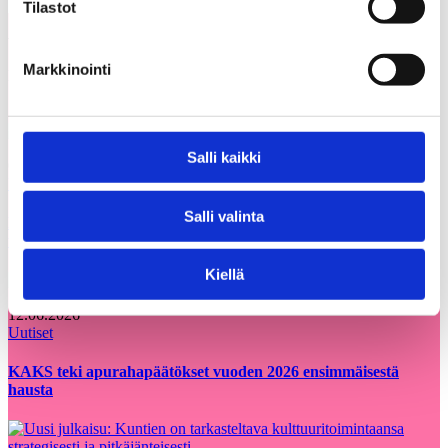
Tilastot
Voisit olla kiinnostunut myös
Kaikki
näistä
ajankohtaiset
Markkinointi
Salli kaikki
05.08.2026
Uutiset
Salli valinta
Etsimme Kunnallisalan kehittämissäätiölle
uutta talouspäällikköä
Kiellä
12.06.2026
Uutiset
KAKS teki apurahapäätökset vuoden 2026 ensimmäisestä
hausta