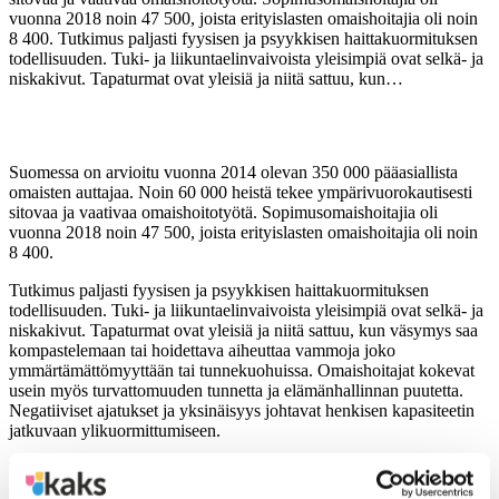
vuonna 2018 noin 47 500, joista erityislasten omaishoitajia oli noin
8 400. Tutkimus paljasti fyysisen ja psyykkisen haittakuormituksen
todellisuuden. Tuki- ja liikuntaelinvaivoista yleisimpiä ovat selkä- ja
niskakivut. Tapaturmat ovat yleisiä ja niitä sattuu, kun…
Suomessa on arvioitu vuonna 2014 olevan 350 000 pääasiallista
omaisten auttajaa. Noin 60 000 heistä tekee ympärivuorokautisesti
sitovaa ja vaativaa omaishoitotyötä. Sopimusomaishoitajia oli
vuonna 2018 noin 47 500, joista erityislasten omaishoitajia oli noin
8 400.
Tutkimus paljasti fyysisen ja psyykkisen haittakuormituksen
todellisuuden. Tuki- ja liikuntaelinvaivoista yleisimpiä ovat selkä- ja
niskakivut. Tapaturmat ovat yleisiä ja niitä sattuu, kun väsymys saa
kompastelemaan tai hoidettava aiheuttaa vammoja joko
ymmärtämättömyyttään tai tunnekuohuissa. Omaishoitajat kokevat
usein myös turvattomuuden tunnetta ja elämänhallinnan puutetta.
Negatiiviset ajatukset ja yksinäisyys johtavat henkisen kapasiteetin
jatkuvaan ylikuormittumiseen.
Tutkimuksessa arvioitiin myös omaishoidon vuosikustannuksia.
Kaikkiaan sitovan hoidon tarpeessa olevien 60 000