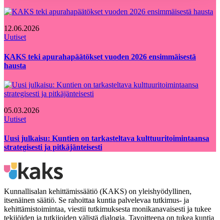
12.06.2026
Uutiset
KAKS teki apurahapäätökset vuoden 2026 ensimmäisestä
hausta
05.03.2026
Uutiset
Uusi julkaisu: Kuntien on tarkasteltava kulttuuritoimintaansa
strategisesti ja pitkäjänteisesti
Kunnallisalan kehittämissäätiö (KAKS) on yleishyödyllinen,
itsenäinen säätiö. Se rahoittaa kuntia palvelevaa tutkimus- ja
kehittämistoimintaa, viestii tutkimuksesta monikanavaisesti ja tukee
tekijöiden ja tutkijoiden välistä dialogia. Tavoitteena on tukea kuntia