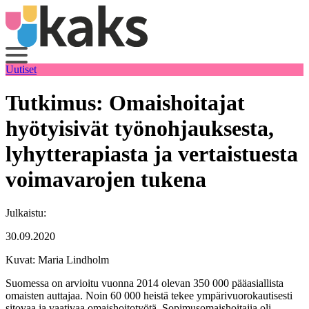
Siirry
sisältöön
Uutiset
Tutkimus: Omaishoitajat
hyötyisivät työnohjauksesta,
lyhytterapiasta ja vertaistuesta
voimavarojen tukena
Julkaistu:
30.09.2020
Kuvat: Maria Lindholm
Suomessa on arvioitu vuonna 2014 olevan 350 000 pääasiallista
omaisten auttajaa. Noin 60 000 heistä tekee ympärivuorokautisesti
sitovaa ja vaativaa omaishoitotyötä. Sopimusomaishoitajia oli