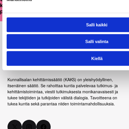
kulttuuritoimintaansa strategisesti ja
pitkäjänteisesti
Salli kaikki
Salli valinta
Kiellä
Kunnallisalan kehittämissäätiö (KAKS) on yleishyödyllinen,
itsenäinen säätiö. Se rahoittaa kuntia palvelevaa tutkimus- ja
kehittämistoimintaa, viestii tutkimuksesta monikanavaisesti ja
tukee tekijöiden ja tutkijoiden välistä dialogia. Tavoitteena on
tukea kuntia sekä parantaa niiden toimintamahdollisuuksia.
X
Instagram
Facebook