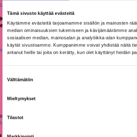
Uutiset
Tämä sivusto käyttää evästeitä
KAKS teki apurahapäätökset vuoden 2026
Käytämme evästeitä tarjoamamme sisällön ja mainosten räät
ensimmäisestä hausta
median ominaisuuksien tukemiseen ja kävijämäärämme anal
sosiaalisen median, mainosalan ja analytiikka-alan kumppanei
käytät sivustoamme. Kumppanimme voivat yhdistää näitä tietoja
antanut heille tai joita on kerätty, kun olet käyttänyt heidän p
Suostumuksen
Välttämätön
valinta
Mieltymykset
05.03.2026
Tilastot
Uutiset
Uusi julkaisu: Kuntien on tarkasteltava
Markkinointi