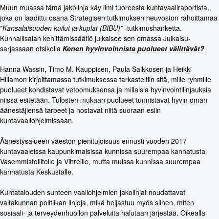
Muun muassa tämä jakolinja käy ilmi tuoreesta kuntavaaliraportista,
joka on laadittu osana Strategisen tutkimuksen neuvoston rahoittamaa
”
Kansalaisuuden kuilut ja kuplat (BIBU)”
-tutkimushanketta.
Kunnallisalan kehittämissäätiö julkaisee sen omassa Julkaisu-
sarjassaan otsikolla
Kenen hyvinvoinnista puolueet välittävät?
Hanna Wassin, Timo M. Kauppisen, Paula Saikkosen ja Heikki
Hiilamon kirjoittamassa tutkimuksessa tarkasteltiin sitä, mille ryhmille
puolueet kohdistavat vetoomuksensa ja millaisia hyvinvointilinjauksia
niissä esitetään. Tulosten mukaan puolueet tunnistavat hyvin oman
äänestäjiensä tarpeet ja nostavat niitä suoraan esiin
kuntavaaliohjelmissaan.
Äänestysalueen väestön pienituloisuus ennusti vuoden 2017
kuntavaaleissa kaupunkimaisissa kunnissa suurempaa kannatusta
Vasemmistoliitolle ja Vihreille, mutta muissa kunnissa suurempaa
kannatusta Keskustalle.
Kuntatalouden suhteen vaaliohjelmien jakolinjat noudattavat
valtakunnan politiikan linjoja, mikä heijastuu myös siihen, miten
sosiaali- ja terveydenhuollon palveluita halutaan järjestää. Oikealla