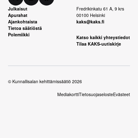
Julkaisut
Fredrikinkatu 61 A, 9 krs
Apurahat
00100 Helsinki
Ajankohtaista
kaks@kaks.fi
Tietoa säätiöstä
Polemiikki
Katso kaikki yhteystiedot
Tilaa KAKS-uutiskirje
© Kunnallisalan kehittämissäätiö 2026
Mediakortti
Tietosuojaseloste
Evästeet