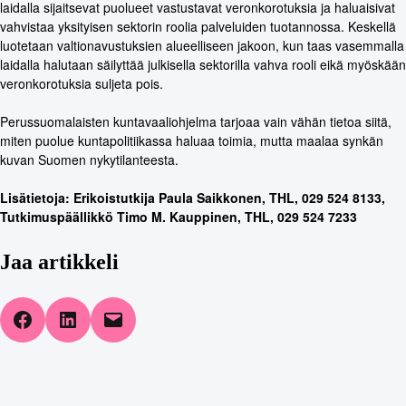
laidalla sijaitsevat puolueet vastustavat veronkorotuksia ja haluaisivat
vahvistaa yksityisen sektorin roolia palveluiden tuotannossa. Keskellä
luotetaan valtionavustuksien alueelliseen jakoon, kun taas vasemmalla
laidalla halutaan säilyttää julkisella sektorilla vahva rooli eikä myöskään
veronkorotuksia suljeta pois.
Perussuomalaisten kuntavaaliohjelma tarjoaa vain vähän tietoa siitä,
miten puolue kuntapolitiikassa haluaa toimia, mutta maalaa synkän
kuvan Suomen nykytilanteesta.
Lisätietoja: Erikoistutkija Paula Saikkonen, THL, 029 524 8133,
Tutkimuspäällikkö Timo M. Kauppinen, THL, 029 524 7233
Jaa artikkeli
Share on Facebook
Share on LinkedIn
Email this Page