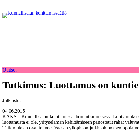
Uutiset
Tutkimus: Luottamus on kuntien
Julkaistu:
04.06.2015
KAKS – Kunnallisalan kehittämissäätiön tutkimuksessa Luottamuksesta 
luottamusta ei ole, yrityselämän kehittämiseen panostetut rahat valuv
Tutkimuksen ovat tehneet Vaasan yliopiston julkisjohtamisen oppiain