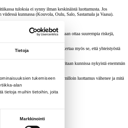
tiikassa tuloksia ei synny ilman keskinäistä luottamusta. Jos
en viidessä kunnassa (Kouvola, Oulu, Salo, Sastamala ja Vaasa).
mistelutyö. Kun luottamusta on, voidaan ottaa suurempia riskejä,
i voida toteuttaa. Luottamusta nakertaa myös se, että yhteistyöstä
Tietoja
ottamuskierteiden katkaisemiseksi tarvitaan kunnissa nykyistä enemmän
 myös luottamuksen ongelmakohdat – milloin luottamus vähenee ja mitä
 ominaisuuksien tukemiseen
tiikka-alan
ietoja muihin tietoihin, joita
heenjohtajia.
Markkinointi