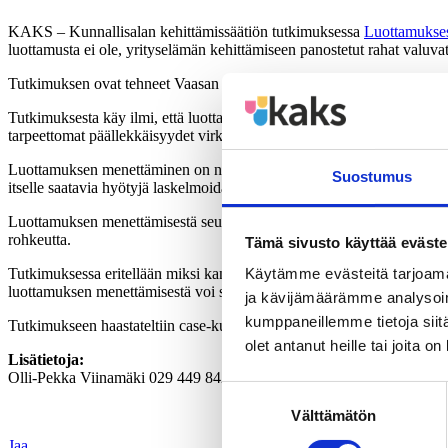
KAKS – Kunnallisalan kehittämissäätiön tutkimuksessa
Luottamukses
luottamusta ei ole, yrityselämän kehittämiseen panostetut rahat valuv
Tutkimuksen ovat tehneet Vaasan yliopiston julkisjohtamisen oppiaine
Tutkimuksesta käy ilmi, että luottamusta ruokkivat tasapuolisuus ja o
tarpeettomat päällekkäisyydet virkakoneistossa vähenevät ja vastuunka
Luottamuksen menettäminen on nopea tapahtumasarja. Tavallisimmin luo
Suostumus
itselle saatavia hyötyjä laskelmoidaan liikaa yhteisen edun sijasta tai o
Luottamuksen menettämisestä seuraa, että päätöksiä ei saada aikaiseks
rohkeutta.
Tämä sivusto käyttää eväste
Tutkimuksessa eritellään miksi kannattaa luottaa ja millaisia etuja 
Käytämme evästeitä tarjoama
luottamuksen menettämisestä voi seurata?
ja kävijämäärämme analysoim
kumppaneillemme tietoja siitä
Tutkimukseen haastateltiin case-kunnista kaupunginjohtajia, hallituksen
olet antanut heille tai joita o
Lisätietoja:
Olli-Pekka Viinamäki 029 449 8420,
Suostumuksen
Välttämätön
valinta
Jaa