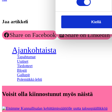
Jaa artikkeli
Kiellä
Share on Facebook
Share on LinkedIn
Ajankohtaista
Tapahtumat
Uutiset
Tiedotteet
Blogit
Gallupit
Polemiikki-lehti
Voisit olla kiinnostunut myös näistä