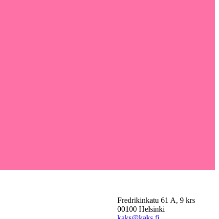
Fredrikinkatu 61 A, 9 krs
00100 Helsinki
kaks@kaks.fi