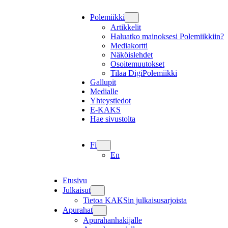
Polemiikki
Artikkelit
Haluatko mainoksesi Polemiikkiin?
Mediakortti
Näköislehdet
Osoitemuutokset
Tilaa DigiPolemiikki
Gallupit
Medialle
Yhteystiedot
E-KAKS
Hae sivustolta
Fi
En
Etusivu
Julkaisut
Tietoa KAKSin julkaisusarjoista
Apurahat
Apurahanhakijalle