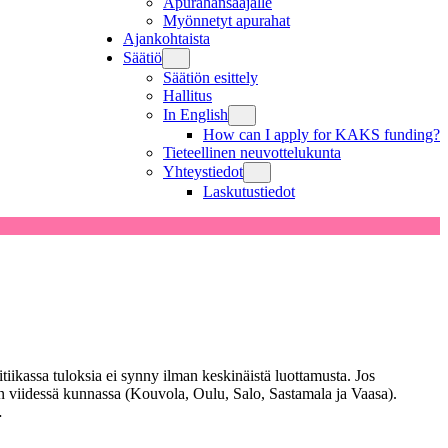
Apurahansaajalle
Myönnetyt apurahat
Ajankohtaista
Säätiö
Säätiön esittely
Hallitus
In English
How can I apply for KAKS funding?
Tieteellinen neuvottelukunta
Yhteystiedot
Laskutustiedot
ikassa tuloksia ei synny ilman keskinäistä luottamusta. Jos
en viidessä kunnassa (Kouvola, Oulu, Salo, Sastamala ja Vaasa).
…