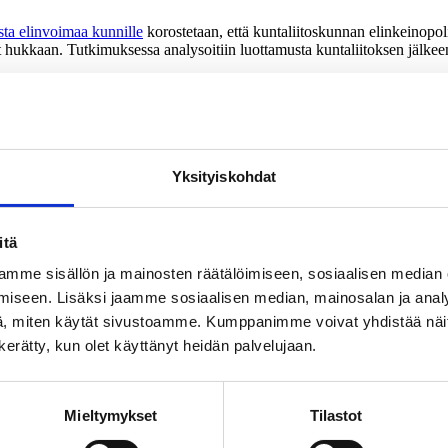
ta elinvoimaa kunnille
korostetaan, että kuntaliitoskunnan elinkeinopoli
at hukkaan. Tutkimuksessa analysoitiin luottamusta kuntaliitoksen jälke
en tutkijat Olli-Pekka Viinamäki ja Maria Katajamäki.
ikeudenmukainen kohtelu sekä liikesalaisuuksien pito ja huolellinen val
nto asioista on selvää.
ttamus menetetään pettämällä sopimukset tai lupaamalla asioita, joita e
Yksityiskohdat
sa toimijoista suljetaan yhteisen asian ulkopuolelle.
i ja päätöksiin ei sitouduta. Epäluottamuksen tunnistamiseksi ja epälu
itä
luottamuksesta saadaan elinkeinopolitiikassa. Tutkimuksessa jäsennetään
mme sisällön ja mainosten räätälöimiseen, sosiaalisen median
iseen. Lisäksi jaamme sosiaalisen median, mainosalan ja analy
, miten käytät sivustoamme. Kumppanimme voivat yhdistää näitä t
 puheenjohtajia, elinkeinoyhtiöiden johtajia sekä yrittäjäjärjestöjen pu
n kerätty, kun olet käyttänyt heidän palvelujaan.
Mieltymykset
Tilastot