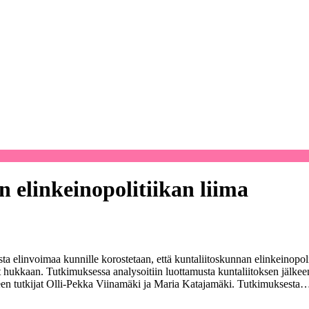
 elinkeinopolitiikan liima
elinvoimaa kunnille korostetaan, että kuntaliitoskunnan elinkeinopoliti
at hukkaan. Tutkimuksessa analysoitiin luottamusta kuntaliitoksen jälke
een tutkijat Olli-Pekka Viinamäki ja Maria Katajamäki. Tutkimuksesta