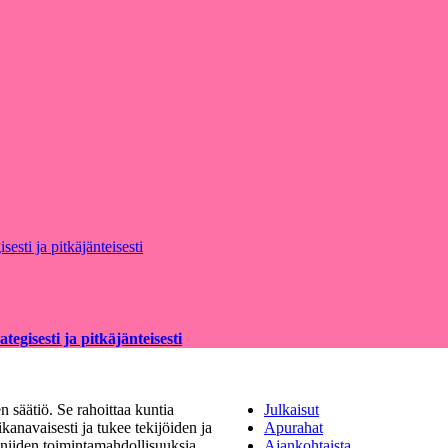
egisesti ja pitkäjänteisesti
 säätiö. Se rahoittaa kuntia
Julkaisut
kanavaisesti ja tukee tekijöiden ja
Apurahat
a niiden toimintamahdollisuuksia.
Ajankohtaista