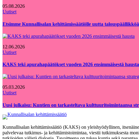
05.08.2026
Uutiset
Etsimme Kunnallisalan kehittämissäätiölle uutta talouspäällikköä
12.06.2026
Uutiset
KAKS teki apurahapäätökset vuoden 2026 ensimmäisestä hausta
05.03.2026
Uutiset
Uusi julkaisu: Kuntien on tarkasteltava kulttuuritoimintaansa strat
Kunnallisalan kehittämissäätiö (KAKS) on yleishyödyllinen, itsenäinen
palvelevaa tutkimus- ja kehittämistoimintaa, viestii tutkimuksesta moni
tutkijoiden välistä dialogia. Tavoitteena on tukea kuntia sekä paranta