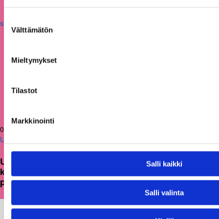
Suostumuksen
Välttämätön
valinta
Mieltymykset
Tilastot
Markkinointi
05.03.2026
Uutiset
Uusi julkaisu: Kuntien on tarkasteltava
Salli kaikki
kulttuuritoimintaansa strategisesti ja
pitkäjänteisesti
Salli valinta