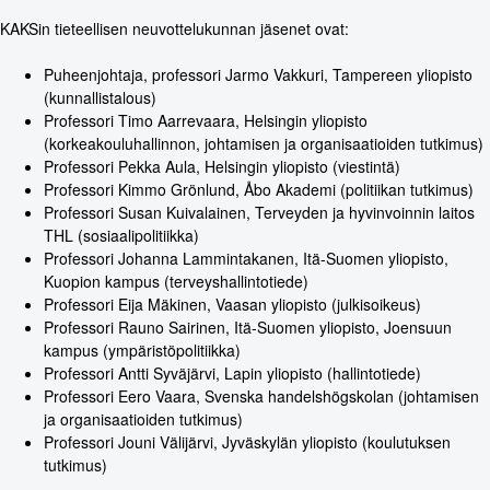
KAKSin tieteellisen neuvottelukunnan jäsenet ovat:
Puheenjohtaja, professori Jarmo Vakkuri, Tampereen yliopisto
(kunnallistalous)
Professori Timo Aarrevaara, Helsingin yliopisto
(korkeakouluhallinnon, johtamisen ja organisaatioiden tutkimus)
Professori Pekka Aula, Helsingin yliopisto (viestintä)
Professori Kimmo Grönlund, Åbo Akademi (politiikan tutkimus)
Professori Susan Kuivalainen, Terveyden ja hyvinvoinnin laitos
THL (sosiaalipolitiikka)
Professori Johanna Lammintakanen, Itä-Suomen yliopisto,
Kuopion kampus (terveyshallintotiede)
Professori Eija Mäkinen, Vaasan yliopisto (julkisoikeus)
Professori Rauno Sairinen, Itä-Suomen yliopisto, Joensuun
kampus (ympäristöpolitiikka)
Professori Antti Syväjärvi, Lapin yliopisto (hallintotiede)
Professori Eero Vaara, Svenska handelshögskolan (johtamisen
ja organisaatioiden tutkimus)
Professori Jouni Välijärvi, Jyväskylän yliopisto (koulutuksen
tutkimus)