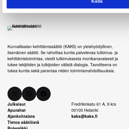
Kiellä
Kunnallisalan kehittämissäätiö (KAKS) on yleishyödyllinen,
itsenäinen säätiö. Se rahoittaa kuntia palvelevaa tutkimus- ja
kehittämistoimintaa, viestii tutkimuksesta monikanavaisesti ja
tukee tekijöiden ja tutkijoiden välistä dialogia. Tavoitteena on
tukea kuntia sekä parantaa niiden toimintamahdollisuuksia.
X
Instagram
Facebook
Julkaisut
Fredrikinkatu 61 A, 9 krs
Apurahat
00100 Helsinki
Ajankohtaista
kaks@kaks.fi
Tietoa säätiöstä
Polemiikki