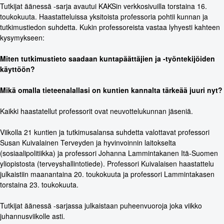
Tutkijat äänessä -sarja avautui KAKSin verkkosivuilla torstaina 16.
toukokuuta. Haastatteluissa yksitoista professoria pohtii kunnan ja
tutkimustiedon suhdetta. Kukin professoreista vastaa lyhyesti kahteen
kysymykseen:
Miten tutkimustieto saadaan kuntapäättäjien ja -työntekijöiden
käyttöön?
Mikä omalla tieteenalallasi on kuntien kannalta tärkeää juuri nyt?
Kaikki haastatellut professorit ovat neuvottelukunnan jäseniä.
Viikolla 21 kuntien ja tutkimusalansa suhdetta valottavat professori
Susan Kuivalainen Terveyden ja hyvinvoinnin laitokselta
(sosiaalipolitiikka) ja professori Johanna Lammintakanen Itä-Suomen
yliopistosta (terveyshallintotiede). Professori Kuivalaisen haastattelu
julkaistiin maanantaina 20. toukokuuta ja professori Lammintakasen
torstaina 23. toukokuuta.
Tutkijat äänessä -sarjassa julkaistaan puheenvuoroja joka viikko
juhannusviikolle asti.