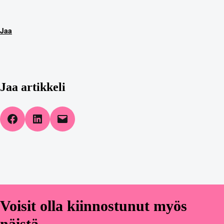
Jaa
Jaa artikkeli
Share on Facebook
Share on LinkedIn
Email this Page
Voisit olla kiinnostunut myös
näistä