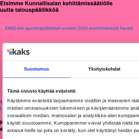
Etsimme Kunnallisalan kehittämissäätiölle
uutta talouspäällikköä
Suostumus
Yksityiskohdat
Tämä sivusto käyttää evästeitä
Käytämme evästeitä tarjoamamme sisällön ja mainosten räät
12.06.2026
Uutiset
median ominaisuuksien tukemiseen ja kävijämäärämme anal
sosiaalisen median, mainosalan ja analytiikka-alan kumppanei
KAKS teki apurahapäätökset vuoden 2026
käytät sivustoamme. Kumppanimme voivat yhdistää näitä tietoja
ensimmäisestä hausta
antanut heille tai joita on kerätty, kun olet käyttänyt heidän p