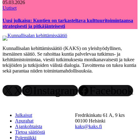
05.03.2026
Uutiset
Uusi julkaisu: Kuntien on tarkasteltava kulttuuritoimintaansa
strategisesti ja pitkäjänteisesti
Kunnallisalan kehittämissäätiö (KAKS) on yleishyödyllinen,
itsenäinen säätiö. Se rahoittaa kuntia palvelevaa tutkimus- ja
kehittämistoimintaa, viestii tutkimuksesta monikanavaisesti ja tukee
tekijöiden ja tutkijoiden välistä dialogia. Tavoitteena on tukea kuntia
sekä parantaa niiden toimintamahdollisuuksia.
X
Instagram
Facebook
Julkaisut
Fredrikinkatu 61 A, 9 krs
Apurahat
00100 Helsinki
Ajankohtaista
kaks@kaks.fi
Tietoa säätiöstä
Polemiikki