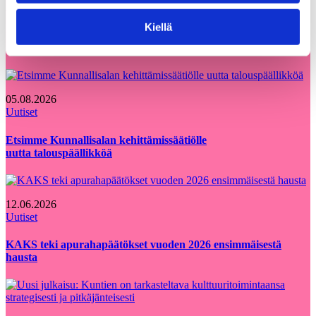
Voisit olla kiinnostunut myös
Kaikki
Kiellä
näistä
ajankohtaiset
05.08.2026
Uutiset
Etsimme Kunnallisalan kehittämissäätiölle
uutta talouspäällikköä
12.06.2026
Uutiset
KAKS teki apurahapäätökset vuoden 2026 ensimmäisestä
hausta