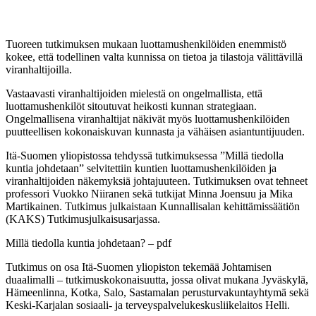
Tuoreen tutkimuksen mukaan luottamushenkilöiden enemmistö
kokee, että todellinen valta kunnissa on tietoa ja tilastoja välittävillä
viranhaltijoilla.
Vastaavasti viranhaltijoiden mielestä on ongelmallista, että
luottamushenkilöt sitoutuvat heikosti kunnan strategiaan.
Ongelmallisena viranhaltijat näkivät myös luottamushenkilöiden
puutteellisen kokonaiskuvan kunnasta ja vähäisen asiantuntijuuden.
Itä-Suomen yliopistossa tehdyssä tutkimuksessa ”Millä tiedolla
kuntia johdetaan” selvitettiin kuntien luottamushenkilöiden ja
viranhaltijoiden näkemyksiä johtajuuteen. Tutkimuksen ovat tehneet
professori Vuokko Niiranen sekä tutkijat Minna Joensuu ja Mika
Martikainen. Tutkimus julkaistaan Kunnallisalan kehittämissäätiön
(KAKS) Tutkimusjulkaisusarjassa.
Millä tiedolla kuntia johdetaan? – pdf
Tutkimus on osa Itä-Suomen yliopiston tekemää Johtamisen
duaalimalli – tutkimuskokonaisuutta, jossa olivat mukana Jyväskylä,
Hämeenlinna, Kotka, Salo, Sastamalan perusturvakuntayhtymä sekä
Keski-Karjalan sosiaali- ja terveyspalvelukeskusliikelaitos Helli.