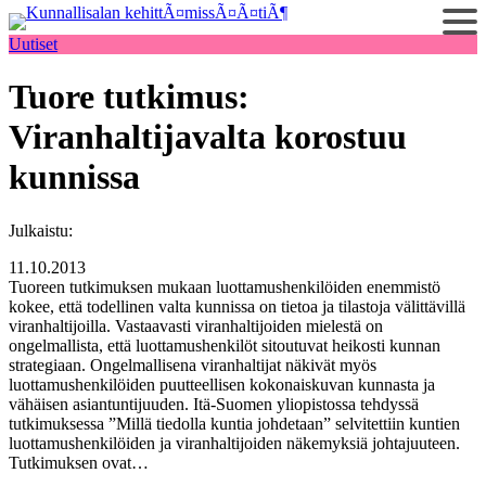
Siirry
sisältöön
Uutiset
Tuore tutkimus:
Viranhaltijavalta korostuu
kunnissa
Julkaistu:
11.10.2013
Tuoreen tutkimuksen mukaan luottamushenkilöiden enemmistö
kokee, että todellinen valta kunnissa on tietoa ja tilastoja välittävillä
viranhaltijoilla. Vastaavasti viranhaltijoiden mielestä on
ongelmallista, että luottamushenkilöt sitoutuvat heikosti kunnan
strategiaan. Ongelmallisena viranhaltijat näkivät myös
luottamushenkilöiden puutteellisen kokonaiskuvan kunnasta ja
vähäisen asiantuntijuuden. Itä-Suomen yliopistossa tehdyssä
tutkimuksessa ”Millä tiedolla kuntia johdetaan” selvitettiin kuntien
luottamushenkilöiden ja viranhaltijoiden näkemyksiä johtajuuteen.
Tutkimuksen ovat…