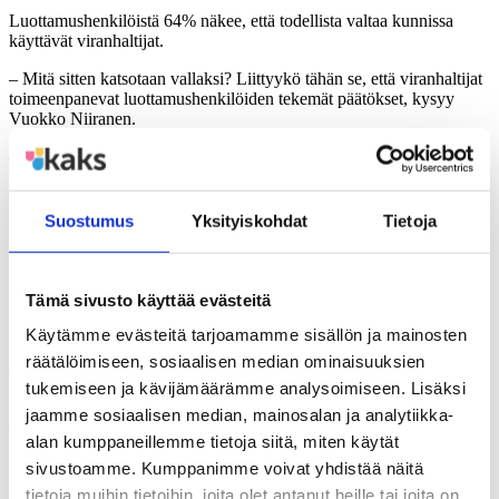
Luottamushenkilöistä 64% näkee, että todellista valtaa kunnissa
käyttävät viranhaltijat.
– Mitä sitten katsotaan vallaksi? Liittyykö tähän se, että viranhaltijat
toimeenpanevat luottamushenkilöiden tekemät päätökset, kysyy
Vuokko Niiranen.
– Päätöksen toimeenpano kuuluu viranhaltijalle, mutta tietääkö
luottamushenkilö mitä päätöksestä seuraa.
Yli puolet luottamushenkilöistä kertoi käyttävänsä 6-20 päivää
Suostumus
Yksityiskohdat
Tietoja
kuukaudessa luottamustoimen hoitoon. Seminaarien lisäksi osa
heistä haluaisi syvällisempää perehtymistä ja enemmän tutkittua
tietoa. Toivelistalla oli myös modernilla tietotekniikalla varustettuja
tiloja, joihin mennä hoitamaan luottamustehtävää.
Tämä sivusto käyttää evästeitä
Luottamushenkilön ja viranhaltijoiden suhteista sekä
Käytämme evästeitä tarjoamamme sisällön ja mainosten
luottamushenkilön koulutuksesta riippuu, ottaako hän vastaan
räätälöimiseen, sosiaalisen median ominaisuuksien
esittelijän tiedon sellaisenaan vai etsiikö hän aktiivisesti lisätietoa
tukemiseen ja kävijämäärämme analysoimiseen. Lisäksi
päätöksenteon pohjaksi.
jaamme sosiaalisen median, mainosalan ja analytiikka-
Tutkimuksen mukaan kuntien viranhaltijajohto piti
alan kumppaneillemme tietoja siitä, miten käytät
luottamushenkilöiden tietoperustaa jonkin verran suppeampana kuin
sivustoamme. Kumppanimme voivat yhdistää näitä
luottamushenkilöt itse.
tietoja muihin tietoihin, joita olet antanut heille tai joita on