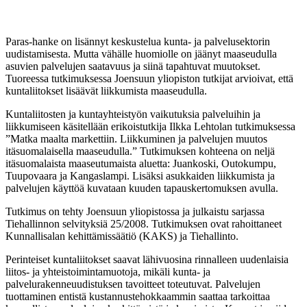
Paras-hanke on lisännyt keskustelua kunta- ja palvelusektorin
uudistamisesta. Mutta vähälle huomiolle on jäänyt maaseudulla
asuvien palvelujen saatavuus ja siinä tapahtuvat muutokset.
Tuoreessa tutkimuksessa Joensuun yliopiston tutkijat arvioivat, että
kuntaliitokset lisäävät liikkumista maaseudulla.
Kuntaliitosten ja kuntayhteistyön vaikutuksia palveluihin ja
liikkumiseen käsitellään erikoistutkija Ilkka Lehtolan tutkimuksessa
”Matka maalta markettiin. Liikkuminen ja palvelujen muutos
itäsuomalaisella maaseudulla.” Tutkimuksen kohteena on neljä
itäsuomalaista maaseutumaista aluetta: Juankoski, Outokumpu,
Tuupovaara ja Kangaslampi. Lisäksi asukkaiden liikkumista ja
palvelujen käyttöä kuvataan kuuden tapauskertomuksen avulla.
Tutkimus on tehty Joensuun yliopistossa ja julkaistu sarjassa
Tiehallinnon selvityksiä 25/2008. Tutkimuksen ovat rahoittaneet
Kunnallisalan kehittämissäätiö (KAKS) ja Tiehallinto.
Perinteiset kuntaliitokset saavat lähivuosina rinnalleen uudenlaisia
liitos- ja yhteistoimintamuotoja, mikäli kunta- ja
palvelurakenneuudistuksen tavoitteet toteutuvat. Palvelujen
tuottaminen entistä kustannustehokkaammin saattaa tarkoittaa