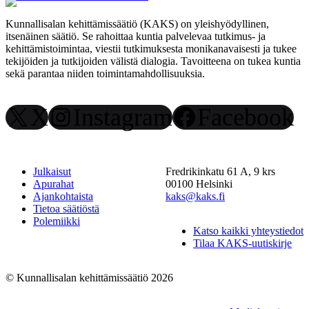
Kunnallisalan kehittämissäätiö (KAKS) on yleishyödyllinen,
itsenäinen säätiö. Se rahoittaa kuntia palvelevaa tutkimus- ja
kehittämistoimintaa, viestii tutkimuksesta monikanavaisesti ja tukee
tekijöiden ja tutkijoiden välistä dialogia. Tavoitteena on tukea kuntia
sekä parantaa niiden toimintamahdollisuuksia.
X
Instagram
Facebook
Julkaisut
Fredrikinkatu 61 A, 9 krs
Apurahat
00100 Helsinki
Ajankohtaista
kaks@kaks.fi
Tietoa säätiöstä
Polemiikki
Katso kaikki yhteystiedot
Tilaa KAKS-uutiskirje
© Kunnallisalan kehittämissäätiö 2026