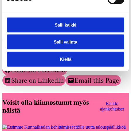
tutkimusasiamies Veli Pelkonen (KAKS) 0400 – 815 527
Salli kaikki
Matka maalta markettiin.pdf
Jaa
Salli valinta
Jaa artikkeli
Kiellä
Share on Facebook
Share on LinkedIn
Email this Page
Voisit olla kiinnostunut myös
Kaikki
näistä
ajankohtaiset