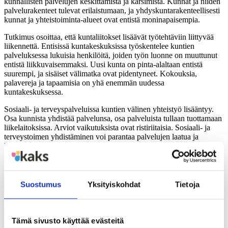
kunnallisten palvelujen keskittämistä ja karsimista. Kunnat ja niiden
palvelurakenteet tulevat erilaistumaan, ja yhdyskuntarakenteellisesti
kunnat ja yhteistoiminta-alueet ovat entistä moninapaisempia.
Tutkimus osoittaa, että kuntaliitokset lisäävät työtehtäviin liittyvää
liikennettä. Entisissä kuntakeskuksissa työskentelee kuntien
palveluksessa lukuisia henkilöitä, joiden työn luonne on muuttunut
entistä liikkuvaisemmaksi. Uusi kunta on pinta-alaltaan entistä
suurempi, ja sisäiset välimatka ovat pidentyneet. Kokouksia,
palavereja ja tapaamisia on yhä enemmän uudessa
kuntakeskuksessa.
Sosiaali- ja terveyspalveluissa kuntien välinen yhteistyö lisääntyy.
Osa kunnista yhdistää palvelunsa, osa palveluista tullaan tuottamaan
liikelaitoksissa. Arviot vaikutuksista ovat ristiriitaisia. Sosiaali- ja
terveystoimen yhdistäminen voi parantaa palvelujen laatua ja
laajentaa asiakkaiden valinnanmahdollisuuksia. Henkilökunnalla on
paremmat mahdollisuudet erikoistua, mutta samalla henkilökunnan
liikkuminen eri toimipisteiden välillä voi lisääntyä.
Liikelaitosmallissa terveydenhuollon potilaiden matkat saattavat
pidentyä, koska vuodepaikkoja ja lääkäripäivystystä ei ole
Suostumus
Yksityiskohdat
Tietoja
välttämättä saatavissa jokaisessa kunnassa.
Oppilasmäärien pienentyminen pakottaa yhdistämään kouluja.
Monissa vierekkäisissä kunnissa on päätetty yhdistää peruskoulun
Tämä sivusto käyttää evästeitä
yläluokkien opetus. Tutkimuksessa esitetään esimerkkejä, kuinka