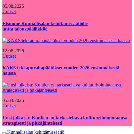
05.08.2026
Uutiset
Etsimme Kunnallisalan kehittämissäätiölle
uutta talouspäällikköä
12.06.2026
Uutiset
KAKS teki apurahapäätökset vuoden 2026 ensimmäisestä
hausta
05.03.2026
Uutiset
Uusi julkaisu: Kuntien on tarkasteltava kulttuuritoimintaansa
strategisesti ja pitkäjänteisesti