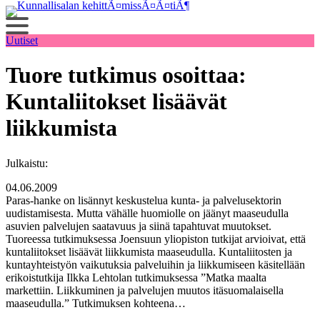
Siirry
sisältöön
Uutiset
Tuore tutkimus osoittaa:
Kuntaliitokset lisäävät
liikkumista
Julkaistu:
04.06.2009
Paras-hanke on lisännyt keskustelua kunta- ja palvelusektorin
uudistamisesta. Mutta vähälle huomiolle on jäänyt maaseudulla
asuvien palvelujen saatavuus ja siinä tapahtuvat muutokset.
Tuoreessa tutkimuksessa Joensuun yliopiston tutkijat arvioivat, että
kuntaliitokset lisäävät liikkumista maaseudulla. Kuntaliitosten ja
kuntayhteistyön vaikutuksia palveluihin ja liikkumiseen käsitellään
erikoistutkija Ilkka Lehtolan tutkimuksessa ”Matka maalta
markettiin. Liikkuminen ja palvelujen muutos itäsuomalaisella
maaseudulla.” Tutkimuksen kohteena…