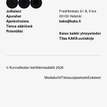
X
Instagram
Facebook
Julkaisut
Fredrikinkatu 61 A, 9 krs
Apurahat
00100 Helsinki
Ajankohtaista
kaks@kaks.fi
Tietoa säätiöstä
Polemiikki
Katso kaikki yhteystiedot
Tilaa KAKS-uutiskirje
© Kunnallisalan kehittämissäätiö 2026
Mediakortti
Tietosuojaseloste
Evästeet