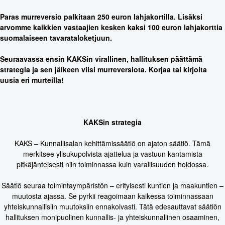
Paras murreversio palkitaan 250 euron lahjakortilla. Lisäksi
arvomme kaikkien vastaajien kesken kaksi 100 euron lahjakorttia
suomalaiseen tavarataloketjuun.
Seuraavassa ensin KAKSin virallinen, hallituksen päättämä
strategia ja sen jälkeen viisi murreversiota. Korjaa tai kirjoita
uusia eri murteilla!
KAKSin strategia
KAKS – Kunnallisalan kehittämissäätiö on ajaton säätiö. Tämä
merkitsee ylisukupolvista ajattelua ja vastuun kantamista
pitkäjänteisesti niin toiminnassa kuin varallisuuden hoidossa.
Säätiö seuraa toimintaympäristön – erityisesti kuntien ja maakuntien –
muutosta ajassa. Se pyrkii reagoimaan kaikessa toiminnassaan
yhteiskunnallisiin muutoksiin ennakoivasti. Tätä edesauttavat säätiön
hallituksen monipuolinen kunnallis- ja yhteiskunnallinen osaaminen,