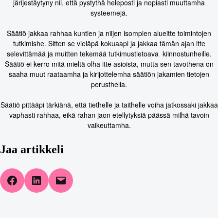
järijestäytyny nii, että pystythä heleposti ja nopiasti muuttamha
systeemejä.
Säätiö jakkaa rahhaa kuntien ja niijen isompien alueitte toimintojen
tutkimishe. Sitten se vieläpä kokuaapi ja jakkaa tämän ajan itte
selevittämää ja muitten tekemää tutkimustietoava kiinnostunheille.
Säätiö ei kerro mitä mieltä olha itte asioista, mutta sen tavothena on
saaha muut raataamha ja kirijottelemha säätiön jakamien tietojen
perusthella.
Säätiö pittääpi tärkiänä, että tiethelle ja taithelle voiha jatkossaki jakkaa
vaphasti rahhaa, eikä rahan jaon etellytyksiä päässä milhä tavoin
vaikeuttamha.
Jaa artikkeli
Share on Facebook
Share on LinkedIn
Email this Page