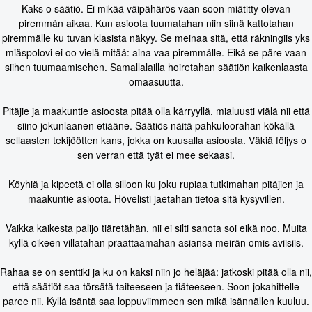
Kaks o säätiö. Ei mikää väipähärös vaan soon miätitty olevan
piremmän aikaa. Kun asioota tuumatahan niin siinä kattotahan
piremmälle ku tuvan klasista näkyy. Se meinaa sitä, että räkningiis yks
miäspolovi ei oo vielä mitää: aina vaa piremmälle. Eikä se päre vaan
siihen tuumaamisehen. Samallalailla hoiretahan säätiön kaikenlaasta
omaasuutta.
Pitäjie ja maakuntie asioosta pitää olla kärryyllä, mialuusti viälä nii että
siino jokunlaanen etiääne. Säätiös näitä pahkuloorahan kökällä
sellaasten tekijöötten kans, jokka on kuusalla asioosta. Väkiä följys o
sen verran että tyät ei mee sekaasi.
Köyhiä ja kipeetä ei olla silloon ku joku rupiaa tutkimahan pitäjien ja
maakuntie asioota. Hövelisti jaetahan tietoa sitä kysyvillen.
Vaikka kaikesta palijo tiäretähän, nii ei silti sanota soi eikä noo. Muita
kyllä oikeen villatahan praattaamahan asiansa meirän omis aviisiis.
Rahaa se on senttiki ja ku on kaksi niin jo heläjää: jatkoski pitää olla nii,
että säätiöt saa törsätä taiteeseen ja tiäteeseen. Soon jokahittelle
paree nii. Kyllä isäntä saa loppuviimmeen sen mikä isännällen kuuluu.