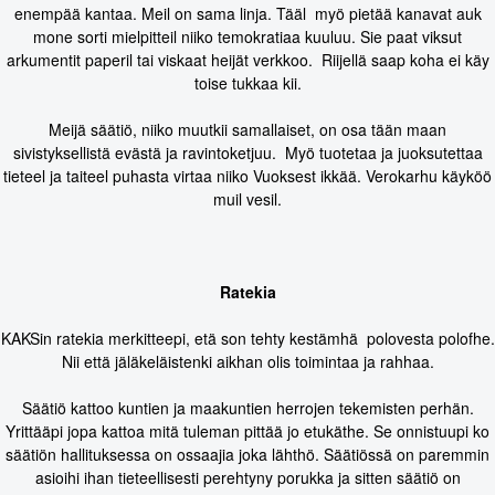
enempää kantaa. Meil on sama linja. Tääl myö pietää kanavat auk
mone sorti mielpitteil niiko temokratiaa kuuluu. Sie paat viksut
arkumentit paperil tai viskaat heijät verkkoo. Riijellä saap koha ei käy
toise tukkaa kii.
Meijä säätiö, niiko muutkii samallaiset, on osa tään maan
sivistyksellistä evästä ja ravintoketjuu. Myö tuotetaa ja juoksutettaa
tieteel ja taiteel puhasta virtaa niiko Vuoksest ikkää. Verokarhu käyköö
muil vesil.
Ratekia
KAKSin ratekia merkitteepi, etä son tehty kestämhä polovesta polofhe.
Nii että jäläkeläistenki aikhan olis toimintaa ja rahhaa.
Säätiö kattoo kuntien ja maakuntien herrojen tekemisten perhän.
Yrittääpi jopa kattoa mitä tuleman pittää jo etukäthe. Se onnistuupi ko
säätiön hallituksessa on ossaajia joka lähthö. Säätiössä on paremmin
asioihi ihan tieteellisesti perehtyny porukka ja sitten säätiö on