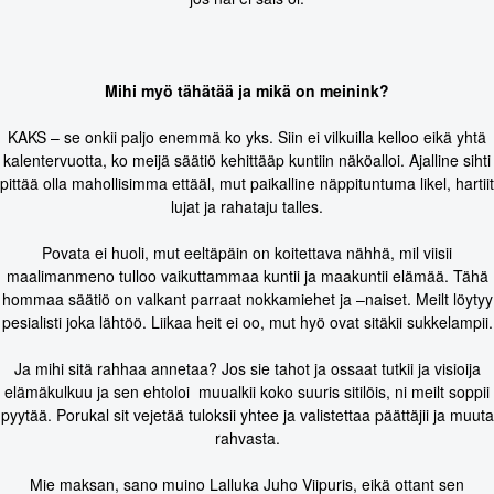
Mihi myö tähätää ja mikä on meinink?
KAKS – se onkii paljo enemmä ko yks. Siin ei vilkuilla kelloo eikä yhtä
kalentervuotta, ko meijä säätiö kehittääp kuntiin näköalloi. Ajalline sihti
pittää olla mahollisimma ettääl, mut paikalline näppituntuma likel, hartiit
lujat ja rahataju talles.
Povata ei huoli, mut eeltäpäin on koitettava nähhä, mil viisii
maalimanmeno tulloo vaikuttammaa kuntii ja maakuntii elämää. Tähä
hommaa säätiö on valkant parraat nokkamiehet ja –naiset. Meilt löytyy
pesialisti joka lähtöö. Liikaa heit ei oo, mut hyö ovat sitäkii sukkelampii.
Ja mihi sitä rahhaa annetaa? Jos sie tahot ja ossaat tutkii ja visioija
elämäkulkuu ja sen ehtoloi muualkii koko suuris sitilöis, ni meilt soppii
pyytää. Porukal sit vejetää tuloksii yhtee ja valistettaa päättäjii ja muuta
rahvasta.
Mie maksan, sano muino Lalluka Juho Viipuris, eikä ottant sen