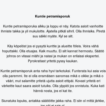
Kuntie petramisporuk
Kuntie petramisporuka alkku ja loppu ei näy. Katota asioit vanhoitte
ihmiste takka ja yli mukuloitte. Ajatella pitkäl sihril. Olla ihmisiks. Piretä
suu säkki myäte. Kyl se siit.
Käy köpelöst jos ei pysytä kunttie ja alueitte föleis. Voira vähä
hoputtakki. Olla etuajas. Kaik muuttu. Ei siit kannat hermostu. Säätiö
johros on viissai miähi ja naissi ja mukan on erilaissi ekspertei.
Pyrokratiast yritetä pyssy kaukan.
Kuntie petramisporuk anta raha hyvi tarkotuksi. Funterata kui asia vois
olla paremmi. Ite ei olla ensmäisen sanomas mikä o oikke ja mikä o
vääri, mut salamitte yritetä ujutta asioit ettipäi. Kovast yritetä eri
värkeitte kaut saara asioit tutuiks. Olla ylppiöi jos onnistuta. Kuka kati
hännä nosta, jos ei kat ite.
Siunatuks lopuks, antakka säätiöitte jakka raha. Ei siin ol mittä järkke,
jos näi ei sais ol.