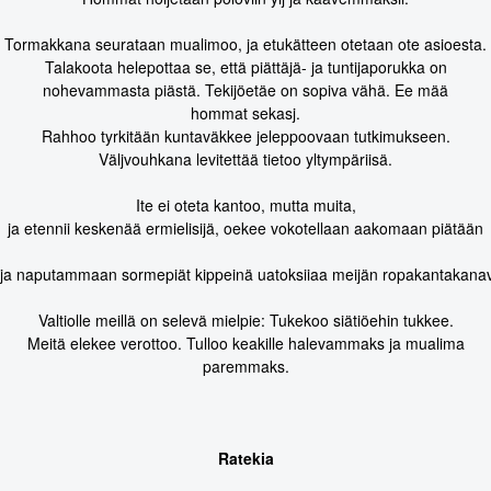
Tormakkana seurataan mualimoo, ja etukätteen otetaan ote asioesta.
Talakoota helepottaa se, että piättäjä- ja tuntijaporukka on
nohevammasta piästä. Tekijöetäe on sopiva vähä. Ee mää
hommat sekasj.
Rahhoo tyrkitään kuntaväkkee jeleppoovaan tutkimukseen.
Väljvouhkana levitettää tietoo yltympäriisä.
Ite ei oteta kantoo, mutta muita,
ja etennii keskenää ermielisijä, oekee vokotellaan aakomaan piätään
ja naputammaan sormepiät kippeinä uatoksiiaa meijän ropakantakanav
Valtiolle meillä on selevä mielpie: Tukekoo siätiöehin tukkee.
Meitä elekee verottoo. Tulloo keakille halevammaks ja mualima
paremmaks.
Ratekia