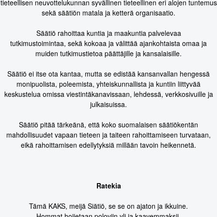
tieteellisen neuvottelukunnan syvällinen tieteellinen eri alojen tuntemus
sekä säätiön matala ja ketterä organisaatio.
Säätiö rahoittaa kuntia ja maakuntia palvelevaa
tutkimustoimintaa, sekä kokoaa ja välittää ajankohtaista omaa ja
muiden tutkimustietoa päättäjille ja kansalaisille.
Säätiö ei itse ota kantaa, mutta se edistää kansanvallan hengessä
monipuolista, poleemista, yhteiskunnallista ja kuntiin liittyvää
keskustelua omissa viestintäkanavissaan, lehdessä, verkkosivuille ja
julkaisuissa.
Säätiö pitää tärkeänä, että koko suomalaisen säätiökentän
mahdollisuudet vapaan tieteen ja taiteen rahoittamiseen turvataan,
eikä rahoittamisen edellytyksiä millään tavoin heikennetä.
Ratekia
Tämä KAKS, meijä Siätiö, se se on ajaton ja ikkuine.
Hommat hoijetaan poloviin ylj ja kaavemmaksii.