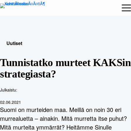
Siirry
sisältöön
Uutiset
Tunnistatko murteet KAKSin
strategiasta?
Julkaistu:
02.06.2021
Suomi on murteiden maa. Meillä on noin 30 eri
murrealuetta – ainakin. Mitä murretta itse puhut?
Mitä murteita ymmärrät? Heitämme Sinulle