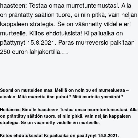
haasteen: Testaa omaa murretuntemustasi. Alla
on präntätty säätiön tuore, ei niin pitkä, vain neljän
kappaleen strategia. Se on väännetty viidelle eri
murteelle. Kiitos ehdotuksista! Kilpailuaika on
päättynyt 15.8.2021. Paras murreversio palkitaan
250 euron lahjakortilla.…
Suomi on murteiden maa. Meillä on noin 30 eri murrealuetta –
ainakin. Mitä murretta itse puhut? Mitä murteita ymmärrät?
Heitämme Sinulle haasteen: Testaa omaa murretuntemustasi. Alla
on präntätty säätiön tuore, ei niin pitkä, vain neljän kappaleen
strategia. Se on väännetty viidelle eri murteelle.
Kiitos ehdotuksista! Kilpailuaika on päättynyt 15.8.2021.