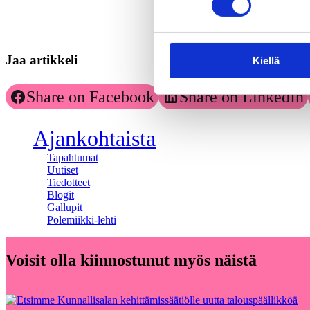
Jaa artikkeli
Kiellä
Share on Facebook
Share on LinkedIn
Ajankohtaista
Tapahtumat
Uutiset
Tiedotteet
Blogit
Gallupit
Polemiikki-lehti
Voisit olla kiinnostunut myös näistä