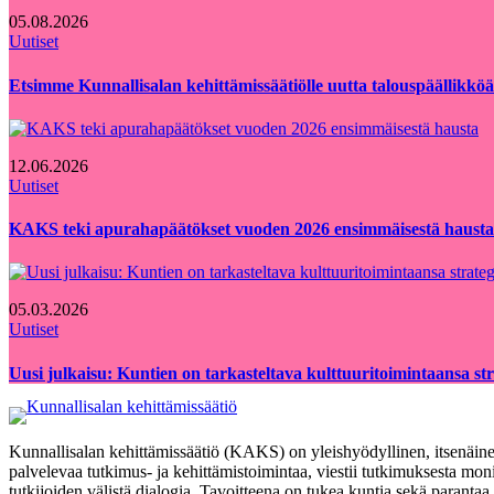
05.08.2026
Uutiset
Etsimme Kunnallisalan kehittämissäätiölle uutta talouspäällikköä
12.06.2026
Uutiset
KAKS teki apurahapäätökset vuoden 2026 ensimmäisestä hausta
05.03.2026
Uutiset
Uusi julkaisu: Kuntien on tarkasteltava kulttuuritoimintaansa strat
Kunnallisalan kehittämissäätiö (KAKS) on yleishyödyllinen, itsenäinen
palvelevaa tutkimus- ja kehittämistoimintaa, viestii tutkimuksesta moni
tutkijoiden välistä dialogia. Tavoitteena on tukea kuntia sekä paranta