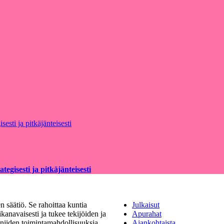
egisesti ja pitkäjänteisesti
 säätiö. Se rahoittaa kuntia
Julkaisut
kanavaisesti ja tukee tekijöiden ja
Apurahat
a niiden toimintamahdollisuuksia.
Ajankohtaista