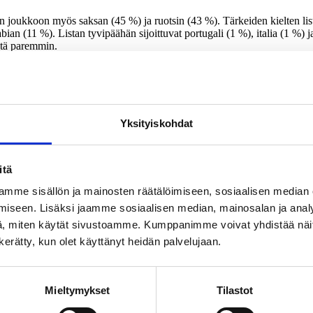
n joukkoon myös saksan (45 %) ja ruotsin (43 %). Tärkeiden kielten list
ian (11 %). Listan tyvipäähän sijoittuvat portugali (1 %), italia (1 %) 
istä paremmin.
skaa ja arabiaa. Miesten keskuudessa on naisia enemmän niitä, jotka arv
aa sitä enemmän kannatusta mitä ikääntyneempiä väestöryhmiä tarkastell
Yksityiskohdat
 venäjän kielen hallintaa. Pääkaupunkiseudulla ja Uudellamaalla asuvat
 ottamatta kaikkien muiden kielten oppisen merkitystä politikasta vähe
n kielen parantamista. Keskustan tukijat korostavat muita enemmän su
itä
eiden kannattajat korostavat kiinan kielen tärkeyttä. Osa vihreiden ja 
mme sisällön ja mainosten räätälöimiseen, sosiaalisen median
iseen. Lisäksi jaamme sosiaalisen median, mainosalan ja analy
tkimuksen toteutti Kantar TNS Oy. Tutkimusaineisto on koottu Gallup K
, miten käytät sivustoamme. Kumppanimme voivat yhdistää näitä t
maata lukuun ottamatta. Tutkimuksen tulosten virhemarginaali on koko 
n kerätty, kun olet käyttänyt heidän palvelujaan.
Mieltymykset
Tilastot