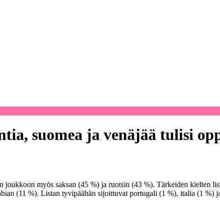
ntia, suomea ja venäjää tulisi o
n joukkoon myös saksan (45 %) ja ruotsin (43 %). Tärkeiden kielten list
an (11 %). Listan tyvipäähän sijoittuvat portugali (1 %), italia (1 %) j