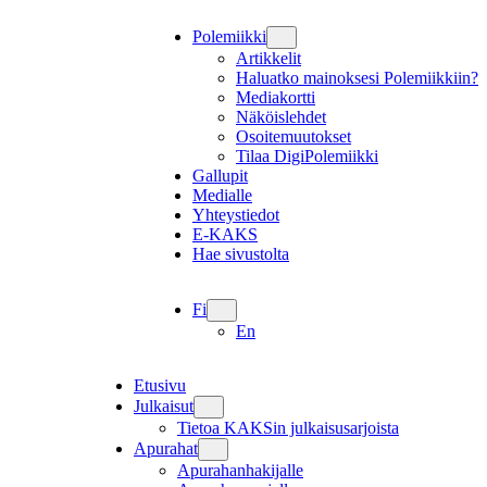
Polemiikki
Artikkelit
Haluatko mainoksesi Polemiikkiin?
Mediakortti
Näköislehdet
Osoitemuutokset
Tilaa DigiPolemiikki
Gallupit
Medialle
Yhteystiedot
E-KAKS
Hae sivustolta
Fi
En
Etusivu
Julkaisut
Tietoa KAKSin julkaisusarjoista
Apurahat
Apurahanhakijalle