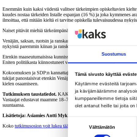
Enemmän kuin kaksi viidestä valitsee tärkeimpien opiskeltavien kielte
kuudes nostaa tärkeiden listalle espanjan (16 %) ja joka kymmenes arab
ilmoittaa, että mitään kieltä ei tarvitse opiskella tulevaisuudessa nyky
Naiset pitävät miehiä tärkeämpänä osata paremmin venäjää, ruotsia, ran
Venäjän, saksan, ruotsin ja ranskan kielten hallinnan kehittäminen s
nykyistä paremmin kiinan ja ranskan kieltä.
Suostumus
Etenkin maaseutumaisissa kunnissa korostettiin suomen, englannin ja
Eniten politiikasta kiinnostuneet vastaajat korostivat arabiaa lukuun
Kokoomuksen ja SDP:n kannattajat pitävät muita tärkeämpänä englanni
Tämä sivusto käyttää eväste
tukijat panostaisivat etenkin Venäjän kielen parempaan osaamisen. Vihr
kielen osaamiseen.
Käytämme evästeitä tarjoama
ja kävijämäärämme analysoim
Tutkimuksen taustatiedot.
KAKS- Kunnallisalan kehittämissäätiön tu
kumppaneillemme tietoja siitä
Vastaajat edustavat maamme 18–79 vuotta täyttänyttä väestöä Ahvenan
suuntaansa.
olet antanut heille tai joita o
Lisätietoja: Asiamies Antti Mykkänen, 0400-570087.
Suostumuksen
Koko
tutkimusosion voit lukea täältä.
Välttämätön
valinta