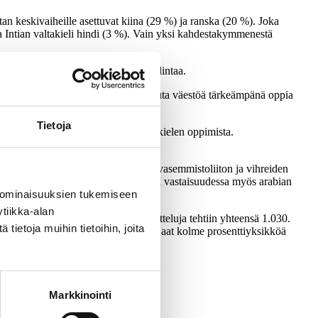
an keskivaiheille asettuvat kiina (29 %) ja ranska (20 %). Joka
ja Intian valtakieli hindi (3 %). Vain yksi kahdestakymmenestä
ostavat kiinan ja hindin kielen hallintaa.
aan. Korkeasti koulutetut pitävät muuta väestöä tärkeämpänä oppia
Tietoja
 tähdentävät muita enemmän kiinan kielen oppimista.
mmän kiinnostuneita enemmän.
omen kielen hallintaa. Keskustan, vasemmistoliiton ja vihreiden
vasemmistoliiton tukijoista panostaisi vastaisuudessa myös arabian
 ominaisuuksien tukemiseen
tiikka-alan
anavalla 28.1.- 2.2.2022. Haastatteluja tehtiin yhteensä 1.030.
ietoja muihin tietoihin, joita
aineiston tasolla suurimmillaan vajaat kolme prosenttiyksikköä
Markkinointi