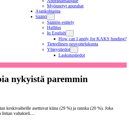
Apurahansaajalle
Myönnetyt apurahat
Ajankohtaista
Säätiö
Säätiön esittely
Hallitus
In English
How can I apply for KAKS funding?
Tieteellinen neuvottelukunta
Yhteystiedot
Laskutustiedot
ppia nykyistä paremmin
an keskivaiheille asettuvat kiina (29 %) ja ranska (20 %). Joka
a Intian valtakieli…