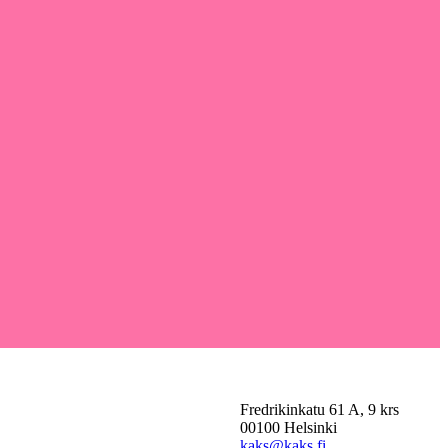
Fredrikinkatu 61 A, 9 krs
00100 Helsinki
kaks@kaks.fi