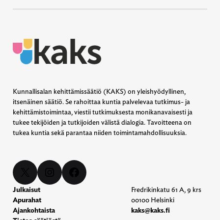
Kunnallisalan kehittämissäätiö (KAKS) on yleishyödyllinen,
itsenäinen säätiö. Se rahoittaa kuntia palvelevaa tutkimus- ja
kehittämistoimintaa, viestii tutkimuksesta monikanavaisesti ja
tukee tekijöiden ja tutkijoiden välistä dialogia. Tavoitteena on
tukea kuntia sekä parantaa niiden toimintamahdollisuuksia.
X
Instagram
Facebook
Julkaisut
Fredrikinkatu 61 A, 9 krs
Apurahat
00100 Helsinki
Ajankohtaista
kaks@kaks.fi