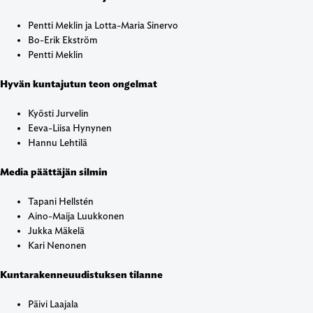
Pentti Meklin ja Lotta-Maria Sinervo
Bo-Erik Ekström
Pentti Meklin
Hyvän kuntajutun teon ongelmat
Kyösti Jurvelin
Eeva-Liisa Hynynen
Hannu Lehtilä
Media päättäjän silmin
Tapani Hellstén
Aino-Maija Luukkonen
Jukka Mäkelä
Kari Nenonen
Kuntarakenneuudistuksen tilanne
Päivi Laajala