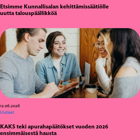
Etsimme Kunnallisalan kehittämissäätiölle
uutta talouspäällikköä
12.06.2026
Uutiset
KAKS teki apurahapäätökset vuoden 2026
ensimmäisestä hausta