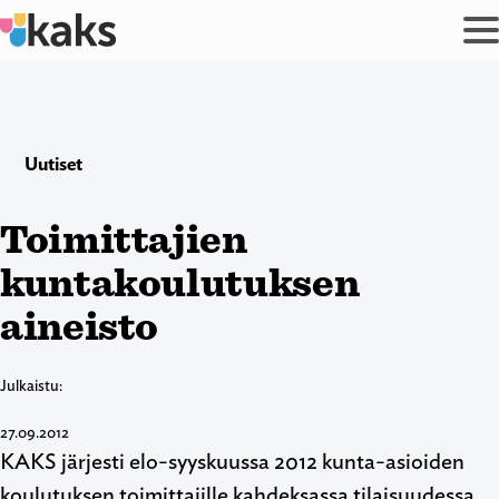
Siirry
sisältöön
Uutiset
Toimittajien
kuntakoulutuksen
aineisto
Julkaistu:
27.09.2012
KAKS järjesti elo-syyskuussa 2012 kunta-asioiden
koulutuksen toimittajille kahdeksassa tilaisuudessa