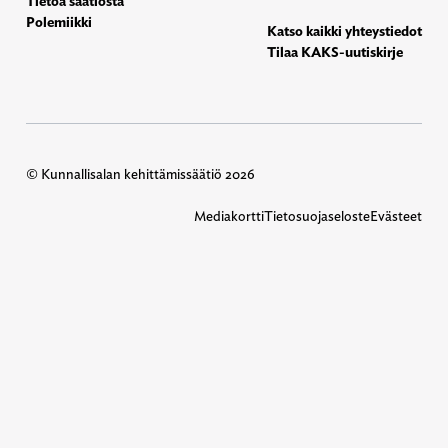
Tietoa säätiöstä
Polemiikki
Katso kaikki yhteystiedot
Tilaa KAKS-uutiskirje
© Kunnallisalan kehittämissäätiö 2026
Mediakortti
Tietosuojaseloste
Evästeet