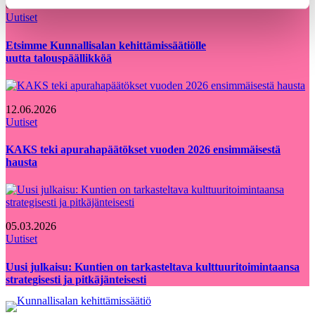
05.08.2026
Uutiset
Etsimme Kunnallisalan kehittämissäätiölle
uutta talouspäällikköä
12.06.2026
Uutiset
KAKS teki apurahapäätökset vuoden 2026 ensimmäisestä
hausta
05.03.2026
Uutiset
Uusi julkaisu: Kuntien on tarkasteltava kulttuuritoimintaansa
strategisesti ja pitkäjänteisesti