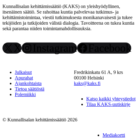
Kunnallisalan kehittämissäätiö (KAKS) on yleishyödyllinen,
itsenäinen säätiö. Se rahoittaa kuntia palvelevaa tutkimus- ja
kehittämistoimintaa, viestii tutkimuksesta monikanavaisesti ja tukee
tekijöiden ja tutkijoiden välistä dialogia. Tavoitteena on tukea kuntia
sekä parantaa niiden toimintamahdollisuuksia.
X
Instagram
Facebook
Julkaisut
Fredrikinkatu 61 A, 9 krs
Apurahat
00100 Helsinki
Ajankohtaista
kaks@kaks.fi
Tietoa säätiöstä
Polemiikki
Katso kaikki yhteystiedot
Tilaa KAKS-uutiskirje
© Kunnallisalan kehittämissäätiö 2026
Mediakortti