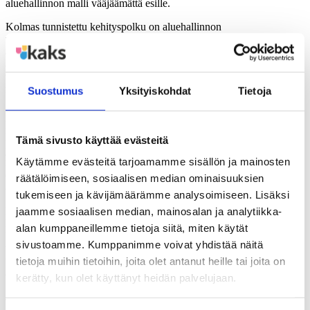
aluehallinnon malli vääjäämättä esille.
Kolmas tunnistettu kehityspolku on aluehallinnon
valtakunnallistaminen. Se tarkoittaa, että valtion nykymuotoinen
aluehallinto häviäisi valtakunnallisiin viranomaisiin, joilla ei olisi
alueellista toimivaltaa. Kirjassa kuvataan
valtakunnallistamiskehitystä muun muassa verohallinnon ja
metsäkeskusten osalta.
Suostumus
Yksityiskohdat
Tietoja
Reina päätyy kehityspolkuja seurattuaan siihen, että niistä on
luotavissa myös synteesi eli moderni kolmitasoisen julkisen
hallinnon malli. Nykyistä vahvemmat kunnat hoitaisivat lähipalvelut
Tämä sivusto käyttää evästeitä
yhteispalveluja hyödyntäen. Uusien kansanvaltaisten
Käytämme evästeitä tarjoamamme sisällön ja mainosten
maakunnallisten toimijoiden vastuulle koottaisiin laajaa väestöpohjaa
edellyttävät ylikunnalliset suunnittelu- ja palvelutehtävät sekä valtion
räätälöimiseen, sosiaalisen median ominaisuuksien
aluehallinnon kehittämistehtävät.
tukemiseen ja kävijämäärämme analysoimiseen. Lisäksi
Näin syntyisi eurooppalaiset mitat täyttävä aluehallinto ja ikiaikaisen
jaamme sosiaalisen median, mainosalan ja analytiikka-
kiistelyn kohteena ollut kysymys maakuntahallinnosta ratkeaisi.
alan kumppaneillemme tietoja siitä, miten käytät
Valtion jäljelle jäävä nykymuotoinen aluehallinto voitaisiin korvata
sivustoamme. Kumppanimme voivat yhdistää näitä
valtakunnallisella toimeenpanovirastolla, jolla olisi alueellisia
toimipaikkoja. Lopulta aluehallinto ei siis lakkaisi, vaan vahvistuisi
tietoja muihin tietoihin, joita olet antanut heille tai joita on
asioissa, joissa sitä aidosti tarvittaisiin, kirjassa todetaan.
kerätty, kun olet käyttänyt heidän palvelujaan.
Julkaisu on luettavissa täällä.