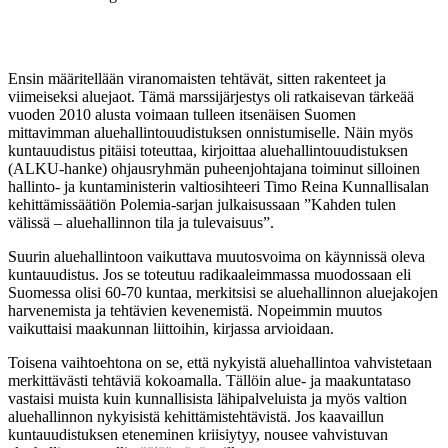
Ensin määritellään viranomaisten tehtävät, sitten rakenteet ja
viimeiseksi aluejaot. Tämä marssijärjestys oli ratkaisevan tärkeää
vuoden 2010 alusta voimaan tulleen itsenäisen Suomen
mittavimman aluehallintouudistuksen onnistumiselle. Näin myös
kuntauudistus pitäisi toteuttaa, kirjoittaa aluehallintouudistuksen
(ALKU-hanke) ohjausryhmän puheenjohtajana toiminut silloinen
hallinto- ja kuntaministerin valtiosihteeri Timo Reina Kunnallisalan
kehittämissäätiön Polemia-sarjan julkaisussaan ”Kahden tulen
välissä – aluehallinnon tila ja tulevaisuus”.
Suurin aluehallintoon vaikuttava muutosvoima on käynnissä oleva
kuntauudistus. Jos se toteutuu radikaaleimmassa muodossaan eli
Suomessa olisi 60-70 kuntaa, merkitsisi se aluehallinnon aluejakojen
harvenemista ja tehtävien kevenemistä. Nopeimmin muutos
vaikuttaisi maakunnan liittoihin, kirjassa arvioidaan.
Toisena vaihtoehtona on se, että nykyistä aluehallintoa vahvistetaan
merkittävästi tehtäviä kokoamalla. Tällöin alue- ja maakuntataso
vastaisi muista kuin kunnallisista lähipalveluista ja myös valtion
aluehallinnon nykyisistä kehittämistehtävistä. Jos kaavaillun
kuntauudistuksen eteneminen kriisiytyy, nousee vahvistuvan