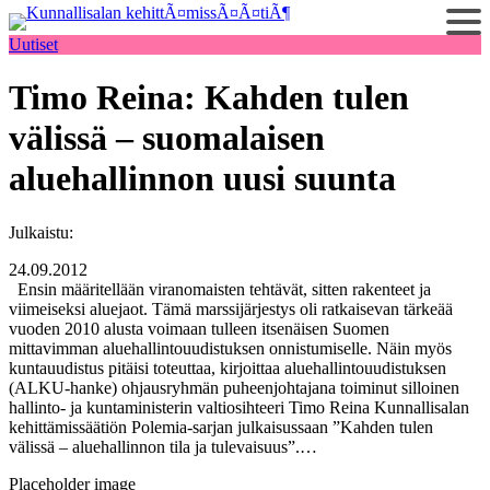
Siirry
sisältöön
Uutiset
Timo Reina: Kahden tulen
välissä – suomalaisen
aluehallinnon uusi suunta
Julkaistu:
24.09.2012
Ensin määritellään viranomaisten tehtävät, sitten rakenteet ja
viimeiseksi aluejaot. Tämä marssijärjestys oli ratkaisevan tärkeää
vuoden 2010 alusta voimaan tulleen itsenäisen Suomen
mittavimman aluehallintouudistuksen onnistumiselle. Näin myös
kuntauudistus pitäisi toteuttaa, kirjoittaa aluehallintouudistuksen
(ALKU-hanke) ohjausryhmän puheenjohtajana toiminut silloinen
hallinto- ja kuntaministerin valtiosihteeri Timo Reina Kunnallisalan
kehittämissäätiön Polemia-sarjan julkaisussaan ”Kahden tulen
välissä – aluehallinnon tila ja tulevaisuus”.…