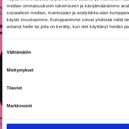
median ominaisuuksien tukemiseen ja kävijämäärämme anal
12.06.2026
sosiaalisen median, mainosalan ja analytiikka-alan kumppanei
Uutiset
käytät sivustoamme. Kumppanimme voivat yhdistää näitä tietoja
KAKS teki apurahapäätökset vuoden 2026
antanut heille tai joita on kerätty, kun olet käyttänyt heidän p
ensimmäisestä hausta
Suostumuksen
Välttämätön
valinta
Mieltymykset
Tilastot
Markkinointi
05.03.2026
Uutiset