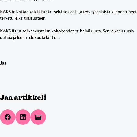
KAKS toivottaa kaikki kunta- sekä sosiaali- ja terveysasioista kiinnostuneet
tervetulleiksi tilaisuuteen.
KAKS.fi uutisoi keskustelun kohokohdat 17. heinäkuuta. Sen jälkeen uusia
uutisia jälleen 1. elokuuta lähtien.
Jaa
Jaa artikkeli
Share on Facebook
Share on LinkedIn
Email this Page