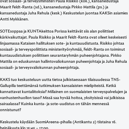
ovat sosiaali- ja terveysministeri Paula Risikko (kok.), kansanedustaja
Maarit Feldt-Ranta (sd.), kansanedustaja Pirkko Mattila (ps.) ja
kansanedustaja Juha Rehula (kesk.) Keskustelun juontaa KAKSin asiamies
Antti Mykkänen.
SOTEsoppaa ja KUNTAkeittoa Porissa keittävät siis alan poliittiset
kärkivaikuttajat. Paula Risikko ja Maarit Feldt-Ranta ovat olleet keskeisesti
linjaamassa Kataisen hallituksen sote- ja kuntauudistusta. Risikko johtaa
sosiaali- ja terveyspoliittista ministerityöryhmää, Feldt-Ranta on toiminut
kuntauudistuksen poliittisen seurantaryhmän puheenjohtajana. Pirkko
Mattila on eduskunnan hallintovaliokunnan puheenjohtaja ja Juha Rehula
sosiaali- ja terveysvaliokunnan puheenjohtaja.
KAKS tuo keskusteluun uutta tietoa julkistaessaan tilaisuudessa TNS-
Gallupilla teettämänsä tutkimuksen kansalaisten mielipiteistä. Ketkä
kannattavat kuntaliitoksia? Millainen on suomalaisten terveyspalvelujen ja
vanhustenhuollon taso? Missä saa hyvää hoitoa, yksityisissä vai julkisissa
sairaalassa? Kuinka kunta- ja sote-uudistus on tähän mennessä
onnistunut?
Keskustelu käydään SuomiAreena-pihalla (Antikantu 2) tiistaina 16.
heinäkuuta klo 15:45 – 17:00.