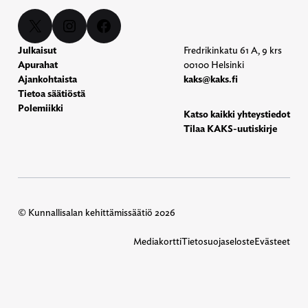
X
Instagram
Facebook
Julkaisut
Fredrikinkatu 61 A, 9 krs
Apurahat
00100 Helsinki
Ajankohtaista
kaks@kaks.fi
Tietoa säätiöstä
Polemiikki
Katso kaikki yhteystiedot
Tilaa KAKS-uutiskirje
© Kunnallisalan kehittämissäätiö 2026
Mediakortti
Tietosuojaseloste
Evästeet