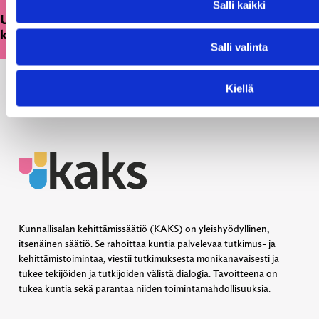
Salli kaikki
Uusi julkaisu: Kuntien on tarkasteltava
kulttuuritoimintaansa strategisesti ja pitkäjänteisesti
Salli valinta
Kiellä
Kunnallisalan kehittämissäätiö (KAKS) on yleishyödyllinen,
itsenäinen säätiö. Se rahoittaa kuntia palvelevaa tutkimus- ja
kehittämistoimintaa, viestii tutkimuksesta monikanavaisesti ja
tukee tekijöiden ja tutkijoiden välistä dialogia. Tavoitteena on
tukea kuntia sekä parantaa niiden toimintamahdollisuuksia.