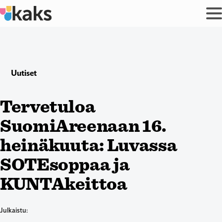
Siirry
sisältöön
Uutiset
Tervetuloa
SuomiAreenaan 16.
heinäkuuta: Luvassa
SOTEsoppaa ja
KUNTAkeittoa
Julkaistu: