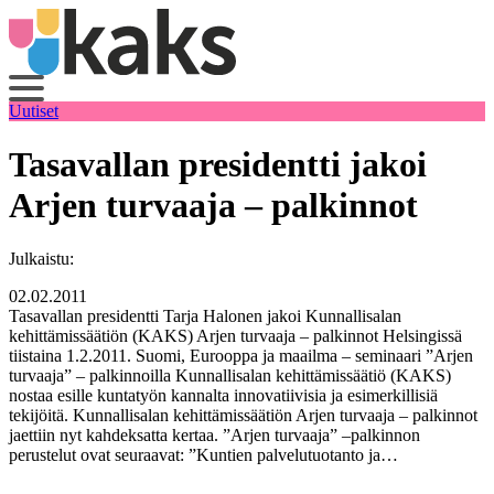
Siirry
sisältöön
Uutiset
Tasavallan presidentti jakoi
Arjen turvaaja – palkinnot
Julkaistu:
02.02.2011
Tasavallan presidentti Tarja Halonen jakoi Kunnallisalan
kehittämissäätiön (KAKS) Arjen turvaaja – palkinnot Helsingissä
tiistaina 1.2.2011. Suomi, Eurooppa ja maailma – seminaari ”Arjen
turvaaja” – palkinnoilla Kunnallisalan kehittämissäätiö (KAKS)
nostaa esille kuntatyön kannalta innovatiivisia ja esimerkillisiä
tekijöitä. Kunnallisalan kehittämissäätiön Arjen turvaaja – palkinnot
jaettiin nyt kahdeksatta kertaa. ”Arjen turvaaja” –palkinnon
perustelut ovat seuraavat: ”Kuntien palvelutuotanto ja…