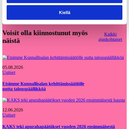
Share on Facebook
Share on LinkedIn
Email this Page
Kiellä
Voisit olla kiinnostunut myös
Kaikki
näistä
ajankohtaiset
05.08.2026
Uutiset
Etsimme Kunnallisalan kehittämissäätiölle
uutta talouspäällikköä
12.06.2026
Uutiset
KAKS teki apurahapäätökset vuoden 2026 ensimmäisestä