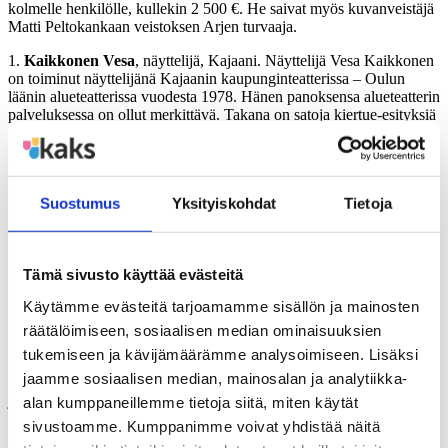
kolmelle henkilölle, kullekin 2 500 €. He saivat myös kuvanveistäjä
Matti Peltokankaan veistoksen Arjen turvaaja.
1.
Kaikkonen Vesa
, näyttelijä, Kajaani. Näyttelijä Vesa Kaikkonen
on toiminut näyttelijänä Kajaanin kaupunginteatterissa – Oulun
läänin alueteatterissa vuodesta 1978. Hänen panoksensa alueteatterin
palveluksessa on ollut merkittävä. Takana on satoja kiertue-esityksiä
Kainuussa ja Pohjois-Pohjanmaalla. Kaikkonen on vuodesta toiseen
kiertänyt esityksillään niiden ihmisten luona, jotka eivät omin voimin
pääse teatteriin. Hänen esityksistään ovat voimaa ammentaneet eri
ikäiset ihmiset. Viime vuodet hän on esittänyt laitoksissa ja
Suostumus
Yksityiskohdat
Tietoja
vanhainkodeissa Veikko Huovisen näytelmää ”Konsta Pylkkänen
etsii kortteeria”. Kaikkonen on myös toiminut merkittävissä
luottamustoimissa eri tasoilla. Kaikkosta esittivät Kainuun
maakuntayhtymä, Kajaanin kaupunginteatteri, Suomen
Tämä sivusto käyttää evästeitä
näyttelijäliitto ja teatterinjohtaja Ilkka Laasonen.
Käytämme evästeitä tarjoamamme sisällön ja mainosten
2.
Lehtolainen Jouko
, projektivastaava, Nilsiä. Jouko Lehtolainen
on toiminut Nilsiän kunnan nuorisosihteerinä sekä lukuisissa muissa
räätälöimiseen, sosiaalisen median ominaisuuksien
kulttuuri-, liikunta- ja vapaa-ajan tehtävissä yli 35 vuotta. Hän on
tukemiseen ja kävijämäärämme analysoimiseen. Lisäksi
toiminut työssään mm. musiikkiterapian vetäjänä, nuoriso-orkesterin
jaamme sosiaalisen median, mainosalan ja analytiikka-
soittajana, urheiluseuran varapuheenjohtajana, Nilsiän alppikoulun
ja Nilsiän musiikkileirin toiminnanjohtajana, oman
alan kumppaneillemme tietoja siitä, miten käytät
ammattijärjestönsä vastuullisissa luottamustehtävissä ja
sivustoamme. Kumppanimme voivat yhdistää näitä
lukemattomissa muissa rooleissa. Lehtolainen on verkostokumppani