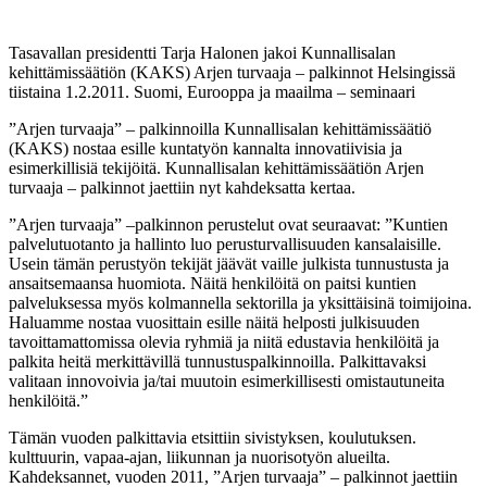
Tasavallan presidentti Tarja Halonen jakoi Kunnallisalan
kehittämissäätiön (KAKS) Arjen turvaaja – palkinnot Helsingissä
tiistaina 1.2.2011. Suomi, Eurooppa ja maailma – seminaari
”Arjen turvaaja” – palkinnoilla Kunnallisalan kehittämissäätiö
(KAKS) nostaa esille kuntatyön kannalta innovatiivisia ja
esimerkillisiä tekijöitä. Kunnallisalan kehittämissäätiön Arjen
turvaaja – palkinnot jaettiin nyt kahdeksatta kertaa.
”Arjen turvaaja” –palkinnon perustelut ovat seuraavat: ”Kuntien
palvelutuotanto ja hallinto luo perusturvallisuuden kansalaisille.
Usein tämän perustyön tekijät jäävät vaille julkista tunnustusta ja
ansaitsemaansa huomiota. Näitä henkilöitä on paitsi kuntien
palveluksessa myös kolmannella sektorilla ja yksittäisinä toimijoina.
Haluamme nostaa vuosittain esille näitä helposti julkisuuden
tavoittamattomissa olevia ryhmiä ja niitä edustavia henkilöitä ja
palkita heitä merkittävillä tunnustuspalkinnoilla. Palkittavaksi
valitaan innovoivia ja/tai muutoin esimerkillisesti omistautuneita
henkilöitä.”
Tämän vuoden palkittavia etsittiin sivistyksen, koulutuksen.
kulttuurin, vapaa-ajan, liikunnan ja nuorisotyön alueilta.
Kahdeksannet, vuoden 2011, ”Arjen turvaaja” – palkinnot jaettiin