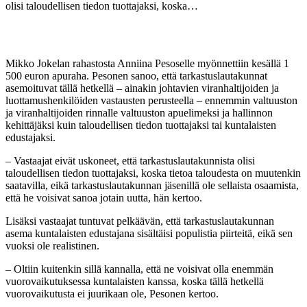
olisi taloudellisen tiedon tuottajaksi, koska…
Mikko Jokelan rahastosta Anniina Pesoselle myönnettiin kesällä 1
500 euron apuraha. Pesonen sanoo, että tarkastuslautakunnat
asemoituvat tällä hetkellä – ainakin johtavien viranhaltijoiden ja
luottamushenkilöiden vastausten perusteella – ennemmin valtuuston
ja viranhaltijoiden rinnalle valtuuston apuelimeksi ja hallinnon
kehittäjäksi kuin taloudellisen tiedon tuottajaksi tai kuntalaisten
edustajaksi.
– Vastaajat eivät uskoneet, että tarkastuslautakunnista olisi
taloudellisen tiedon tuottajaksi, koska tietoa taloudesta on muutenkin
saatavilla, eikä tarkastuslautakunnan jäsenillä ole sellaista osaamista,
että he voisivat sanoa jotain uutta, hän kertoo.
Lisäksi vastaajat tuntuvat pelkäävän, että tarkastuslautakunnan
asema kuntalaisten edustajana sisältäisi populistia piirteitä, eikä sen
vuoksi ole realistinen.
– Oltiin kuitenkin sillä kannalla, että ne voisivat olla enemmän
vuorovaikutuksessa kuntalaisten kanssa, koska tällä hetkellä
vuorovaikutusta ei juurikaan ole, Pesonen kertoo.