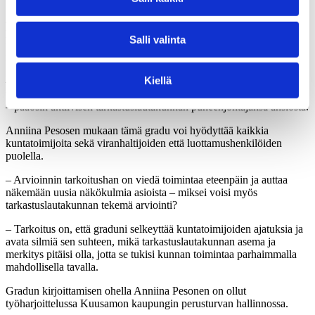
Johtavien viranhaltijoiden ja luottamushenkilöiden vastausten
perusteella tarkastuslautakuntien jäseniksi valitaan edelleen pääosin
Salli valinta
”keltanokkia” kuten aiemmissakin tutkimuksissa on todettu. Tämä
nakertaa vastaajien mukaan uskottavuutta.
Kiellä
– Toisaalta joukossa oli myös vastauksia, joiden mukaan
tarkastuslautakuntien jäsenistä on tullut vuosi vuodelta aktiivisempia
– pääosin aktiivisen tarkastuslautakunnan puheenjohtajansa ansiosta.
Anniina Pesosen mukaan tämä gradu voi hyödyttää kaikkia
kuntatoimijoita sekä viranhaltijoiden että luottamushenkilöiden
puolella.
– Arvioinnin tarkoitushan on viedä toimintaa eteenpäin ja auttaa
näkemään uusia näkökulmia asioista – miksei voisi myös
tarkastuslautakunnan tekemä arviointi?
– Tarkoitus on, että graduni selkeyttää kuntatoimijoiden ajatuksia ja
avata silmiä sen suhteen, mikä tarkastuslautakunnan asema ja
merkitys pitäisi olla, jotta se tukisi kunnan toimintaa parhaimmalla
mahdollisella tavalla.
Gradun kirjoittamisen ohella Anniina Pesonen on ollut
työharjoittelussa Kuusamon kaupungin perusturvan hallinnossa.