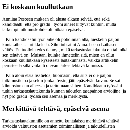
Ei koskaan kuullutkaan
Anniina Pesosen mukaan oli alusta alkaen selvää, että sekä
kandidaatti- että pro gradu –työni aiheet liittyvät kuntiin, mutta
tarkempi tutkimuskohde oli pitkään epäselvä.
– Kun kandidaatin työn aihe oli pohdinnan alla, lueskelin paljon
kunta-aiheisia artikkeleita. Silmiini sattui Anna-Leena Laihasen
väitös. En tuolloin edes tiennyt, mikä tarkastuslautakunta on tai mikä
sen tehtävä on. Muistan, kuinka ihmettelin sitä, miten en ollut
koskaan kuullutkaan kyseisestä lautakunnasta, vaikka artikkelin
perusteella sillä vaikutti olevan tärkeä tehtävä kunnissa.
– Kun aloin etsiä lisätietoa, huomasin, että siitä ei ole paljon
tutkimustietoa ja sekin jonka löysin, jätti epäselvän kuvan. Se sai
kiinnostumaan aiheesta ja tarttumaan siihen. Kandidaatin työssäni
tutkin tarkastuslautakuntia kunnan talouden tasapainon arvioijina, ja
nyt pro gradu -työssä sen asemaa ja merkitystä.
Merkittävä tehtävä, epäselvä asema
Tarkastuslautakunnille on annettu kuntalaissa merkittävä tehtävä
arvioida valtuuston asettamien toiminnallisten ja taloudellisten