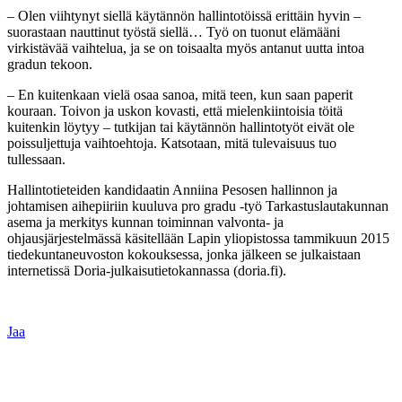
– Olen viihtynyt siellä käytännön hallintotöissä erittäin hyvin –
suorastaan nauttinut työstä siellä… Työ on tuonut elämääni
virkistävää vaihtelua, ja se on toisaalta myös antanut uutta intoa
gradun tekoon.
– En kuitenkaan vielä osaa sanoa, mitä teen, kun saan paperit
kouraan. Toivon ja uskon kovasti, että mielenkiintoisia töitä
kuitenkin löytyy – tutkijan tai käytännön hallintotyöt eivät ole
poissuljettuja vaihtoehtoja. Katsotaan, mitä tulevaisuus tuo
tullessaan.
Hallintotieteiden kandidaatin Anniina Pesosen hallinnon ja
johtamisen aihepiiriin kuuluva pro gradu -työ Tarkastuslautakunnan
asema ja merkitys kunnan toiminnan valvonta- ja
ohjausjärjestelmässä käsitellään Lapin yliopistossa tammikuun 2015
tiedekuntaneuvoston kokouksessa, jonka jälkeen se julkaistaan
internetissä Doria-julkaisutietokannassa (doria.fi).
Jaa