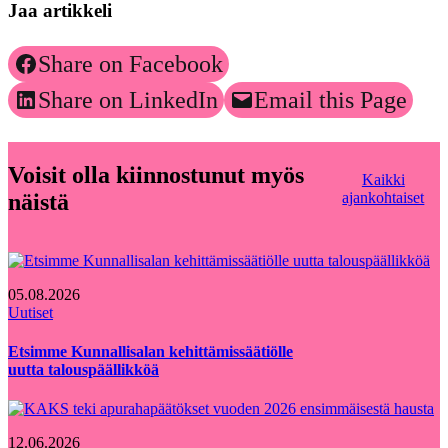
Jaa artikkeli
Share on Facebook
Share on LinkedIn
Email this Page
Voisit olla kiinnostunut myös
Kaikki
näistä
ajankohtaiset
05.08.2026
Uutiset
Etsimme Kunnallisalan kehittämissäätiölle
uutta talouspäällikköä
12.06.2026