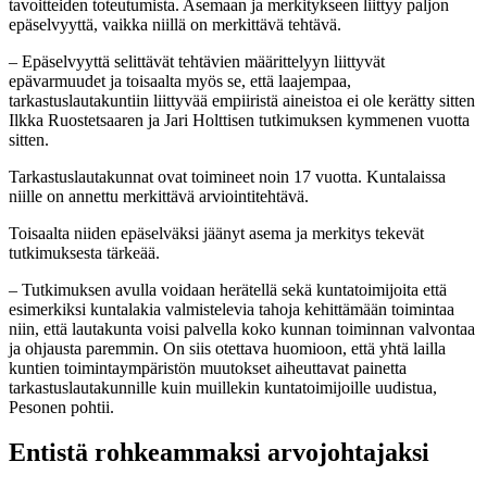
tavoitteiden toteutumista. Asemaan ja merkitykseen liittyy paljon
epäselvyyttä, vaikka niillä on merkittävä tehtävä.
– Epäselvyyttä selittävät tehtävien määrittelyyn liittyvät
epävarmuudet ja toisaalta myös se, että laajempaa,
tarkastuslautakuntiin liittyvää empiiristä aineistoa ei ole kerätty sitten
Ilkka Ruostetsaaren ja Jari Holttisen tutkimuksen kymmenen vuotta
sitten.
Tarkastuslautakunnat ovat toimineet noin 17 vuotta. Kuntalaissa
niille on annettu merkittävä arviointitehtävä.
Toisaalta niiden epäselväksi jäänyt asema ja merkitys tekevät
tutkimuksesta tärkeää.
– Tutkimuksen avulla voidaan herätellä sekä kuntatoimijoita että
esimerkiksi kuntalakia valmistelevia tahoja kehittämään toimintaa
niin, että lautakunta voisi palvella koko kunnan toiminnan valvontaa
ja ohjausta paremmin. On siis otettava huomioon, että yhtä lailla
kuntien toimintaympäristön muutokset aiheuttavat painetta
tarkastuslautakunnille kuin muillekin kuntatoimijoille uudistua,
Pesonen pohtii.
Entistä rohkeammaksi arvojohtajaksi