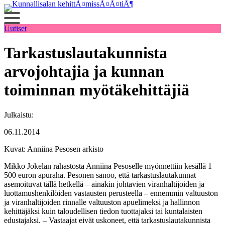
Siirry
sisältöön
Uutiset
Tarkastuslautakunnista
arvojohtajia ja kunnan
toiminnan myötäkehittäjiä
Julkaistu:
06.11.2014
Kuvat: Anniina Pesosen arkisto
Mikko Jokelan rahastosta Anniina Pesoselle myönnettiin kesällä 1
500 euron apuraha. Pesonen sanoo, että tarkastuslautakunnat
asemoituvat tällä hetkellä – ainakin johtavien viranhaltijoiden ja
luottamushenkilöiden vastausten perusteella – ennemmin valtuuston
ja viranhaltijoiden rinnalle valtuuston apuelimeksi ja hallinnon
kehittäjäksi kuin taloudellisen tiedon tuottajaksi tai kuntalaisten
edustajaksi. – Vastaajat eivät uskoneet, että tarkastuslautakunnista