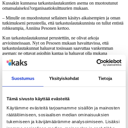
Kussakin kunnassa tarkastuslautakuntien asema on muotoutunut
omansalaiseksi?organisaatiokulttuurien mukaan.
– Minulle on muodostunut sellainen käsitys aikaisempien ja oman
tutkimukseni perusteella, että tarkastuslautakunnista on tullut entistä
rohkeampia, Anniina Pesonen kertoo.
Kun tarkastuslautakunnat perustettiin, ne olivat arkoja
arvioinneissaan. Nyt on Pesosen mukaan havaittavissa, että
tarkastuslautakunnat haluavat tosissaan saavuttaa vankemman
aseman: ne ottavat asioihin kantaa ja haluavat olla mukana
toiminnan kehittämisessä. Niistä on tullut entistä enemmän
lakisääteisen tehtävän, ”pakkopullan” suorittajan sijaan
vuorovaikutteisia, kunnan toiminnan myötäkehittäjiä.
Suostumus
Yksityiskohdat
Tietoja
– Ainakaan vielä ei voida sanoa, että niillä olisi vankka asema
myötäkehittäjänä, mutta sillä tiellä ollaan. Eräissä vastauksissa
ilmeni, että on jopa innostuttu liikaa, jolloin tarkastuslautakunnat
ovat ottaneet liikaa kantaa yksittäisiin, epäolennaisiin asioihin.
Tämä sivusto käyttää evästeitä
Vastauksissa toistui ajatus tarkastuslautakunnasta eräänlaisena
Käytämme evästeitä tarjoamamme sisällön ja mainosten
arvojohtajana, joka tukisi valtuuston työtä varmistamalla, että
tilivelvollisten toimet toteuttavat valtuuston strategioissa yms. esiin
räätälöimiseen, sosiaalisen median ominaisuuksien
tuomia arvoja ja visioita. Samalla se tukisi viranhaltijoiden työtä:
tukemiseen ja kävijämäärämme analysoimiseen. Lisäksi
viranhaltijat voivat varmistua siitä, että he tekevät oikeita asioita.