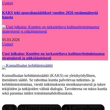
Uutiset
KAKS teki apurahapäätökset vuoden 2026 ensimmäisestä
hausta
05.03.2026
Uutiset
Uusi julkaisu: Kuntien on tarkasteltava kulttuuritoimintaansa
strategisesti ja pitkäjänteisesti
Kunnallisalan kehittämissäätiö (KAKS) on yleishyödyllinen,
itsenäinen säätiö. Se rahoittaa kuntia palvelevaa tutkimus- ja
kehittämistoimintaa, viestii tutkimuksesta monikanavaisesti ja tukee
tekijöiden ja tutkijoiden välistä dialogia. Tavoitteena on tukea kuntia
sekä parantaa niiden toimintamahdollisuuksia.
X
Instagram
Facebook