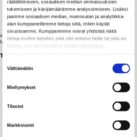
räätälöimiseen, sosiaalisen median ominaisuuksien
tukemiseen ja kävijämäärämme analysoimiseen. Lisäksi
jaamme sosiaalisen median, mainosalan ja analytiikka-
alan kumppaneillemme tietoja siitä, miten käytät
sivustoamme. Kumppanimme voivat yhdistää näitä
27.01.2010
tietoja muihin tietoihin, joita olet antanut heille tai joita on
Uutiset
kerätty, kun olet käyttänyt heidän palvelujaan.
Tuore tutkimus: Ulkoistaminen tuo lisäkustannuksia
Suostumuksen
Välttämätön
valinta
Mieltymykset
Tilastot
Markkinointi