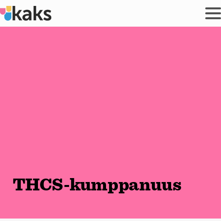
Siirry
sisältöön
THCS-kumppanuus