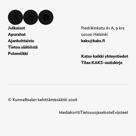
X
Instagram
Facebook
Julkaisut
Fredrikinkatu 61 A, 9 krs
Apurahat
00100 Helsinki
Ajankohtaista
kaks@kaks.fi
Tietoa säätiöstä
Polemiikki
Katso kaikki yhteystiedot
Tilaa KAKS-uutiskirje
© Kunnallisalan kehittämissäätiö 2026
Mediakortti
Tietosuojaseloste
Evästeet