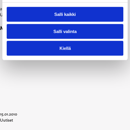
20.01.2010
Salli kaikki
Uutiset
Miltä kunta näyttää? – kotikunta koululaisen silmin
Salli valinta
Kiellä
15.01.2010
Uutiset