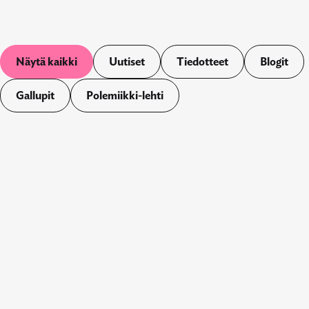
Näytä kaikki
Uutiset
Tiedotteet
Blogit
Gallupit
Polemiikki-lehti