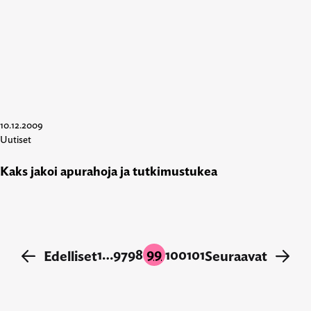
10.12.2009
Uutiset
Kaks jakoi apurahoja ja tutkimustukea
99
1
…
97
98
100
101
←
Edelliset
Seuraavat
→