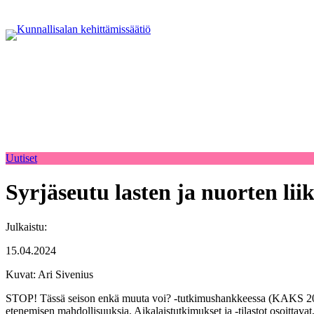
Uutiset
Syrjäseutu lasten ja nuorten li
Julkaistu:
15.04.2024
Kuvat: Ari Sivenius
STOP! Tässä seison enkä muuta voi? -tutkimushankkeessa (KAKS 2023) tar
etenemisen mahdollisuuksia. Aikalaistutkimukset ja -tilastot osoittavat,