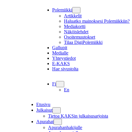
Polemiikki
Artikkelit
Haluatko mainoksesi Polemiikkiin?
Mediakortti
Näköislehdet
Osoitemuutokset
Tilaa DigiPolemiikki
Gallupit
Medialle
Yhteystiedot
E-KAKS
Hae sivustolta
Fi
En
Etusivu
Julkaisut
Tietoa KAKSin julkaisusarjoista
Apurahat
Apurahanhakijalle