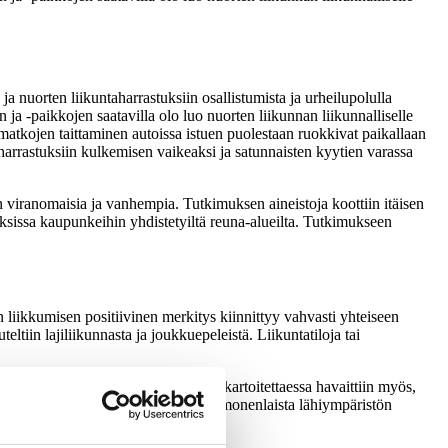
 nuorten liikuntaharrastuksiin osallistumista ja urheilupolulla
n ja -paikkojen saatavilla olo luo nuorten liikunnan liikunnalliselle
limatkojen taittaminen autoissa istuen puolestaan ruokkivat paikallaan
nharrastuksiin kulkemisen vaikeaksi ja satunnaisten kyytien varassa
n viranomaisia ja vanhempia. Tutkimuksen aineistoja koottiin itäisen
oksissa kaupunkeihin yhdistetyiltä reuna-alueilta. Tutkimukseen
an liikkumisen positiivinen merkitys kiinnittyy vahvasti yhteiseen
tiin lajiliikunnasta ja joukkuepeleistä. Liikuntatiloja tai
a palvelujen puuttuminen, toiveita kartoitettaessa havaittiin myös,
ön sulautuviksi. Toiveissa tuli esiin monenlaista lähiympäristön