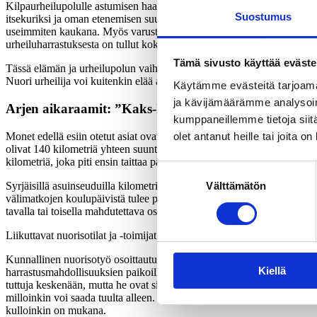
Kilpaurheilupolulle astumisen haaveet tutkimuspaikkakunnilla ovat luku
Suostumus
itsekuriksi ja oman etenemisen suunnitelmalliseksi projektiksi. Kilpa
useimmiten kaukana. Myös varusteet on haettava kaukaa, ja iän lisäänty
urheiluharrastuksesta on tullut kokonaisvaltaista sitoutumista edellyttä
Tämä sivusto käyttää eväste
Tässä elämän ja urheilupolun vaiheessa ja siihen liittyvissä ratkaisui
Nuori urheilija voi kuitenkin elää arkeaan olosuhteissa, joissa koulu 
Käytämme evästeitä tarjoama
ja kävijämäärämme analysoim
Arjen aikaraamit: ”Kaks-kolome tuntia ootan linkan 
kumppaneillemme tietoja siitä
Monet edellä esiin otetut asiat ovat tuttuja kaupunkiympäristöissäki
olet antanut heille tai joita o
olivat 140 kilometriä yhteen suuntaan ja edellyttivät asumisjärjeste
kilometriä, joka piti ensin taittaa päästäkseen koulupäivinä bussikyytii
Suostumuksen
Syrjäisillä asuinseuduilla kilometrit ovatkin hyvin konkreettisia arjen ai
Välttämätön
valinta
välimatkojen koulupäivistä tulee pitkiä ja uuvuttavia, vapaa-aikaa jä
tavalla tai toisella mahdutettava osaksi koulupäivää myös toisen koul
Liikuttavat nuorisotilat ja -toimijat: ”Saattaa olla 30 pakkasta ja sieltä
Kunnallinen nuorisotyö osoittautui tärkeäksi toimintakentäksi syrjäse
Kiellä
harrastusmahdollisuuksien paikoilla nuorisotalot ja niiden aikuiset no
tuttuja keskenään, mutta he ovat sitä myös nuorisotyöntekijöille. Työll
milloinkin voi saada tuulta alleen. Tuttuus mahdollistaa spontaanit lii
kulloinkin on mukana.