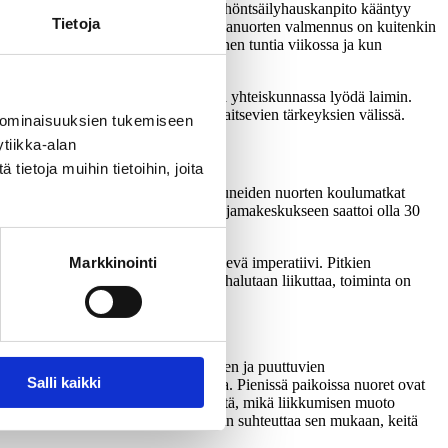
tävä perhe. Urheilupolulla edettäessä höntsäilyhauskanpito kääntyy
Tietoja
an. Syrjäseudulla asuvien kilpaurheilijanuorten valmennus on kuitenkin
ajiharjoittelua alkaa olla yli kymmenen tuntia viikossa ja kun
Koulua ei voi koulutusta korostavassa yhteiskunnassa lyödä laimin.
jossain näiden kaikkien kaukana sijaitsevien tärkeyksien välissä.
 ominaisuuksien tukemiseen
tiikka-alan
ietoja muihin tietoihin, joita
oista. Pisimmät tutkimukseen osallistuneiden nuorten koulumatkat
alla matka esimerkiksi lähimpään taajamakeskukseen saattoi olla 30
 monenlaisia tekemisiä elämästä pois vievä imperatiivi. Pitkien
Markkinointi
ymyksen kanssa kamppailevia nuoria halutaan liikuttaa, toiminta on
toimijana. Vähäisten yhteisten tilojen ja puuttuvien
Salli kaikki
aa-ajan hyvinvointia tarkasteltaessa. Pienissä paikoissa nuoret ovat
isokulttuurien tuulia ja esimerkiksi sitä, mikä liikkumisen muoto
n kanssa liikuttaessa toimintaa voidaan suhteuttaa sen mukaan, keitä