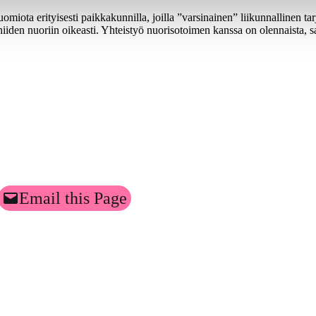
miota erityisesti paikkakunnilla, joilla ”varsinainen” liikunnallinen tar
va niiden nuoriin oikeasti. Yhteistyö nuorisotoimen kanssa on olennaista, 
Email this Page