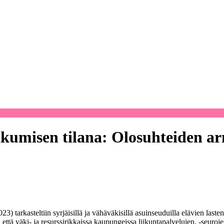
ikkumisen tilana: Olosuhteiden a
kasteltiin syrjäisillä ja vähäväkisillä asuinseuduilla elävien lasten ja
 että väki- ja resurssirikkaissa kaupungeissa liikuntapalvelujen, -seuroje