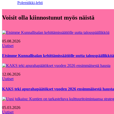
Polemiikki-lehti
Voisit olla kiinnostunut myös näistä
05.08.2026
Uutiset
Etsimme Kunnallisalan kehittämissäätiölle uutta talouspäällikköä
12.06.2026
Uutiset
KAKS teki apurahapäätökset vuoden 2026 ensimmäisestä hausta
05.03.2026
Uutiset