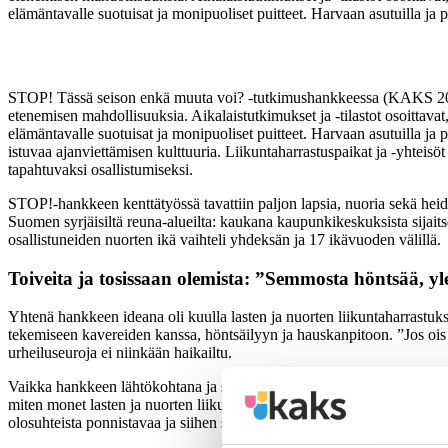
elämäntavalle suotuisat ja monipuoliset puitteet. Harvaan asutuilla ja
STOP! Tässä seison enkä muuta voi? -tutkimushankkeessa (KAKS 2023) tar
etenemisen mahdollisuuksia. Aikalaistutkimukset ja -tilastot osoittavat,
elämäntavalle suotuisat ja monipuoliset puitteet. Harvaan asutuilla ja 
istuvaa ajanviettämisen kulttuuria. Liikuntaharrastuspaikat ja -yhteisö
tapahtuvaksi osallistumiseksi.
STOP!-hankkeen kenttätyössä tavattiin paljon lapsia, nuoria sekä heidä
Suomen syrjäisiltä reuna-alueilta: kaukana kaupunkikeskuksista sijait
osallistuneiden nuorten ikä vaihteli yhdeksän ja 17 ikävuoden välillä.
Toiveita ja tosissaan olemista: ”Semmosta höntsää, yl
Yhtenä hankkeen ideana oli kuulla lasten ja nuorten liikuntaharrastuksi
tekemiseen kavereiden kanssa, höntsäilyyn ja hauskanpitoon. ”Jos ois en
urheiluseuroja ei niinkään haikailtu.
Vaikka hankkeen lähtökohtana ja sen tutkimuspaikkakunnilla havaittuna 
miten monet lasten ja nuorten liikuntahaaveista tai -visioista rakentui
olosuhteista ponnistavaa ja siihen sopeutettua ideointia: esimerkiksi tel