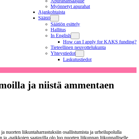
Apurahansaajalle
Myönnetyt apurahat
Ajankohtaista
Säätiö
Säätiön esittely
Hallitus
In English
How can I apply for KAKS funding?
Tieteellinen neuvottelukunta
Yhteystiedot
Laskutustiedot
rmoilla ja niistä ammentaen
 nuorten liikuntaharrastuksiin osallistumista ja urheilupolulla
n ja -paikkojen saatavilla olo luo nuorten liikunnan liikunnalliselle