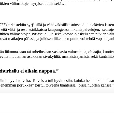
 pitkien välimatkojen syrjäseuduilla sekä…
kasteltiin syrjäisillä ja vähäväkisillä asuinseuduilla elävien lasten ja
 että väki- ja resurssirikkaissa kaupungeissa liikuntapalvelujen, -seuroje
pitkien välimatkojen syrjäseuduilla sekä kotona oleskelu että pitkien vä
t ovat matkojen päässä, ja julkisen liikenteen puute voi tehdä vapaa-aja
n liikunnastaan tai urheilustaan vastaavia valmentajia, ohjaajia, kuntie
sevilta muutaman asukkaan sivukyliltä, maalaistaajamista sekä kuntaliit
eisurheilu ei oikein nappaa.”
in liittyviä toiveita. Toiveissa tuli hyvin esiin, kuinka heidän kohdalla
emmän porukkaa” toistui toiveena tilanteissa, joissa nuorten kanssa jutel
todellisena olosuhteena oli monien harrastamiseen liittyvien asioiden j
vat kiinnostavalla tavalla erityisiksi ja maaseutumaiseen asumisympäristö
ttaretkeilyä, nuotiovaelluksia, ratsastusta ja koiraharrastuksia.