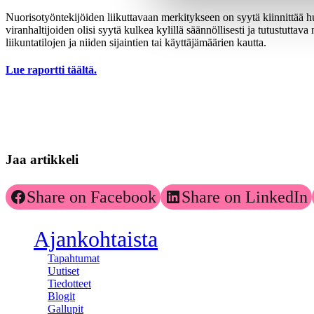
Nuorisotyöntekijöiden liikuttavaan merkitykseen on syytä kiinnittää huo
viranhaltijoiden olisi syytä kulkea kylillä säännöllisesti ja tutustutta
liikuntatilojen ja niiden sijaintien tai käyttäjämäärien kautta.
Lue raportti täältä.
Jaa artikkeli
Share on Facebook
Share on LinkedIn
Ajankohtaista
Tapahtumat
Uutiset
Tiedotteet
Blogit
Gallupit