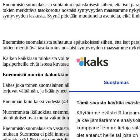
Enemmistö suomalaisista suhtautuu epäuskoisesti siihen, että isot paran
tukien merkittävä tasokorotus nostaisi syntyvyyden maassamme nykyis
syntyvyyden laskusta. Syynä pidetään muuttuneita asenteita, eikä ilm
Enemmistö suomalaisista suhtautuu epäuskoisesti siihen, että isot paran
tukien merkittävä tasokorotus nostaisi syntyvyyden maassamme nykyi
Kaiken kaikkiaan tuloksista voi tehdä seuraavan johtopäätöksen:
k
ans
lapsiperheille eivät isossa kuvassa ratkaise ongelmaa, mutta korotuste
Enemmistö nuoriin ikäluokkiin kuuluvista ajattelee, että lapsia 
Suostumus
Lähes joka toinen suomalainen allekirjoittaa väitteen ”jos nuoret ajat
torjuvat väittämän
,
ja ikääntyneet puolestaan ovat taipuvaisia hyväks
Enemmän kuin kaksi viidestä (43 %) allekirjoittaa väittämän, jonka m
Tämä sivusto käyttää eväste
Nuoremmista ikäluokista enemmistö kokee elämän olevan nykyisin niin e
Käytämme evästeitä tarjoama
pienituloiset ovat muita vakuuttuneempia siitä, että nykyajan epävarm
ja kävijämäärämme analysoim
kumppaneillemme tietoja siitä
Enemmistö suomalaisista vastustaa ajatusta, että maapallolla on liikaa
mukaan Suomessa ei pidä innostaa ihmisiä lasten hankkimiseen, koska
olet antanut heille tai joita o
vihreiden (61 %) ja vasemmistoliiton (53 %) kannattajista myös katsoo