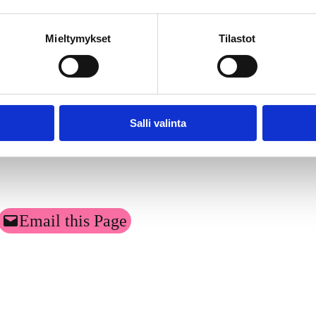
jokseenkin vakuuttuneita siitä, että tulevaisuudessa Suomi on yksi maai
ta.
Mieltymykset
Tilastot
tkimuksen toteutti Kantar TNS Oy.
eluja tehtiin yhteensä 1
053. Vastaajat edustavat maamme 18
–
79 vuott
kköä suuntaansa.
Salli valinta
Email this Page