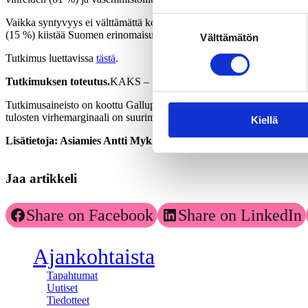
Suostumuksen
Vaikka syntyvyys ei välttämättä kohentuisikaan, niin suomalaiset ovat 
(15 %) kiistää Suomen erinomaisuuden lasten ja lapsiperheiden kannal
Välttämätön
valinta
Tutkimus luettavissa
tästä
.
Tutkimuksen toteutus.
KAKS
–
Kunnallisalan kehittämissäätiön tu
Tutkimusaineisto on koottu Gallup Kanavalla 13.
–
18.3
.
2020. Haastatt
tulosten virhemarginaali on suurimmillaan vajaat kolme prosenttiyksi
Kiellä
Lisätietoja: Asiamies Antti Mykkänen, 0400-570087
Jaa artikkeli
Share on Facebook
Share on LinkedIn
Ajankohtaista
Tapahtumat
Uutiset
Tiedotteet