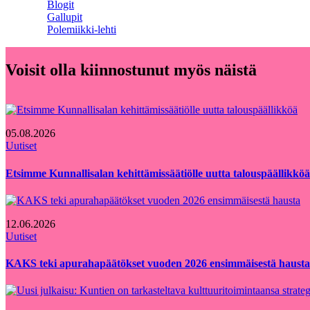
Blogit
Gallupit
Polemiikki-lehti
Voisit olla kiinnostunut myös näistä
05.08.2026
Uutiset
Etsimme Kunnallisalan kehittämissäätiölle uutta talouspäällikköä
12.06.2026
Uutiset
KAKS teki apurahapäätökset vuoden 2026 ensimmäisestä hausta