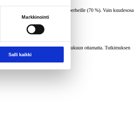
lman parhaita maita lapsille ja lapsiperheille (70 %). Vain kuudesosa
Markkinointi
a täyttänyttä väestöä Ahvenanmaata lukuun ottamatta. Tutkimuksen
Salli kaikki