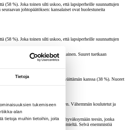
ä (58 %). Joka toinen silti uskoo, että lapsiperheille suunnattujen
seuraavan johtopäätöksen: kansalaiset ovat huolestuneita
ä (58 %). Joka toinen silti uskoo, että lapsiperheille suunnattujen
ita asenteita, eikä ilmiö ole väliaikainen. Suuret tuetkaan
Tietoja
 (45 %). Kaksi viidestä on eri mieltä väittämän kanssa (38 %). Nuoret
ähes puolet torjuu väitteen (48 %).
at, ovat taipuvaisia torjumaan väitteen. Vähemmän koulutetut ja
 ominaisuuksien tukemiseen
tiikka-alan
ietoja muihin tietoihin, joita
an (56 %). Kolmannes (34 %) on valmis hyväksymään teesin, jonka
uolet (48 %) 31
–
40-vuotiasta on tätä mieltä. Selvä enemmistöä