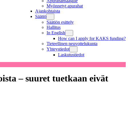
Apurahansaajalle
Myönnetyt apurahat
Ajankohtaista
Säätiö
Säätiön esittely
Hallitus
In English
How can I apply for KAKS funding?
Tieteellinen neuvottelukunta
Yhteystiedot
Laskutustiedot
ista – suuret tuetkaan eivät