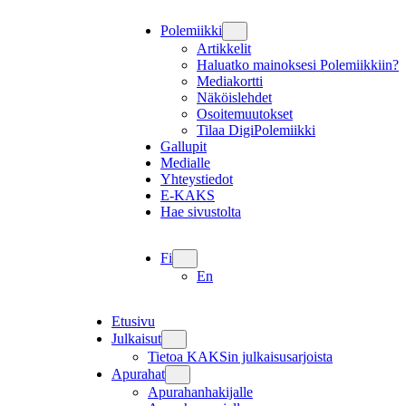
Polemiikki
Artikkelit
Haluatko mainoksesi Polemiikkiin?
Mediakortti
Näköislehdet
Osoitemuutokset
Tilaa DigiPolemiikki
Gallupit
Medialle
Yhteystiedot
E-KAKS
Hae sivustolta
Fi
En
Etusivu
Julkaisut
Tietoa KAKSin julkaisusarjoista
Apurahat
Apurahanhakijalle