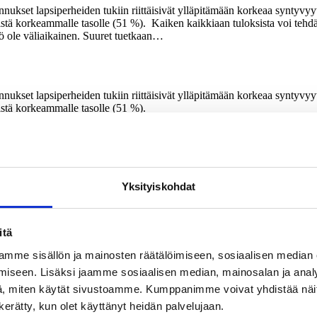
nukset lapsiperheiden tukiin riittäisivät ylläpitämään korkeaa syntyvyytt
tä korkeammalle tasolle (51 %). Kaiken kaikkiaan tuloksista voi tehdä 
iö ole väliaikainen. Suuret tuetkaan…
nukset lapsiperheiden tukiin riittäisivät ylläpitämään korkeaa syntyvyytt
stä korkeammalle tasolle (51 %).
alaiset ovat huolestuneita syntyvyyden laskusta. Syynä pidetään muuttune
n uskotaan auttavan jonkin verran.
ei kannata nykyisin hankkia
Yksityiskohdat
telisivat omaa tulevaisuuttaan, he hankkisivat lapsia nykyistä enemmän”
ymään.
ukaan elämä on nykyään niin epävarmaa, ettei lapsia kannata hankkia. L
itä
pävarmaa, että lapsia ei kannattaisi tehdä. Ikääntyneet, yli 60-vuotia
mme sisällön ja mainosten räätälöimiseen, sosiaalisen median
uuden takia jälkikasvun tavoitteleminen ei ole suotavaa.
iseen. Lisäksi jaamme sosiaalisen median, mainosalan ja analy
, miten käytät sivustoamme. Kumppanimme voivat yhdistää näitä t
 ihmisiä, minkä takia suomalaisia ei pitäisi patistella lasten hankinta
 maailmassa on muutenkin liikaa ihmisiä. Merkille pantavaa on, että p
n kerätty, kun olet käyttänyt heidän palvelujaan.
, että maapallon suuri väestömäärä on peruste olla hankimatta lapsia.