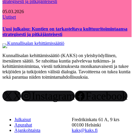
05.03.2026
Uutiset
Uusi julkaisu: Kuntien on tarkasteltava kulttuuritoimintaansa
strategisesti ja pitkäjänteisesti
Kunnallisalan kehittämissäätiö (KAKS) on yleishyödyllinen,
itsenäinen säätiö. Se rahoittaa kuntia palvelevaa tutkimus- ja
kehittämistoimintaa, viestii tutkimuksesta monikanavaisesti ja tukee
tekijöiden ja tutkijoiden välistä dialogia. Tavoitteena on tukea kuntia
sekä parantaa niiden toimintamahdollisuuksia.
X
Instagram
Facebook
Julkaisut
Fredrikinkatu 61 A, 9 krs
Apurahat
00100 Helsinki
Ajankohtaista
kaks@kaks.fi