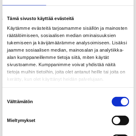
Tyytymättömyys ammattiyhdistysliikkeen, puolueiden,
luonnonsuojelijoiden ja viestintätoimistojen valta-asemaan kasvaa
johdonmukaisesti iän myötä.
Tämä sivusto käyttää evästeitä
Koko tutkimus luettavissa
tästä
.
Käytämme evästeitä tarjoamamme sisällön ja mainosten
räätälöimiseen, sosiaalisen median ominaisuuksien
Tutkimuksen toteutus.
KAKS – Kunnallisalan kehittämissäätiön
tukemiseen ja kävijämäärämme analysoimiseen. Lisäksi
tutkimuksen toteutti Kantar TNS Oy.
jaamme sosiaalisen median, mainosalan ja analytiikka-
Tutkimusaineisto on koottu Gallup Kanavalla 11.–16.9 2020.
alan kumppaneillemme tietoja siitä, miten käytät
Haastatteluja tehtiin yhteensä 1 039. Vastaajat edustavat maamme
18–79 vuotta täyttänyttä väestöä Ahvenanmaata lukuun ottamatta.
sivustoamme. Kumppanimme voivat yhdistää näitä
Tutkimuksen tulosten virhemarginaali on koko aineiston tasolla
tietoja muihin tietoihin, joita olet antanut heille tai joita on
suurimmillaan vajaat kolme prosenttiyksikköä suuntaansa.
kerätty, kun olet käyttänyt heidän palvelujaan.
Lisätietoja: Asiamies Antti Mykkänen, p. 0400 570087.
Suostumuksen
Jaa artikkeli
Välttämätön
valinta
Share on Facebook
Mieltymykset
Share on LinkedIn
Email this Page