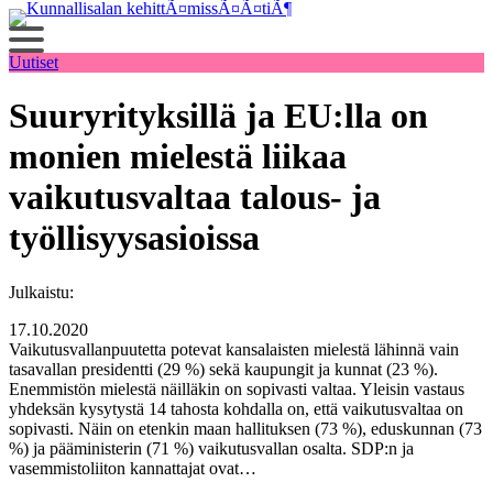
Siirry
sisältöön
Uutiset
Suuryrityksillä ja EU:lla on
monien mielestä liikaa
vaikutusvaltaa talous- ja
työllisyysasioissa
Julkaistu:
17.10.2020
Vaikutusvallanpuutetta potevat kansalaisten mielestä lähinnä vain
tasavallan presidentti (29 %) sekä kaupungit ja kunnat (23 %).
Enemmistön mielestä näilläkin on sopivasti valtaa. Yleisin vastaus
yhdeksän kysytystä 14 tahosta kohdalla on, että vaikutusvaltaa on
sopivasti. Näin on etenkin maan hallituksen (73 %), eduskunnan (73
%) ja pääministerin (71 %) vaikutusvallan osalta. SDP:n ja
vasemmistoliiton kannattajat ovat…