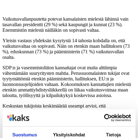
Vaikutusvallanpuutetta potevat kansalaisten mielestä lähinnä vain
tasavallan presidentti (29 %) sekä kaupungit ja kunnat (23 %).
Enemmistön mielestä näilläkin on sopivasti valtaa.
Yleisin vastaus yhdeksän kysytystä 14 tahosta kohdalla on, että
vaikutusvaltaa on sopivasti. Näin on etenkin maan hallituksen (73
%), eduskunnan (73 %) ja pääministerin (71 %) vaikutusvallan
osalta.
SDP:n ja vasemmistoliiton kannattajat ovat muita alttiimpia
vähentämään suuryritysten mahtia. Perussuomalaisten tukijat ovat
tyytymättömiä etenkin pääministerin, hallituksen, EU:n ja
luonnonsuojelijoiden valtaan. Kokoomuksen kannattajien mielestä
etenkin ammattiyhdistysliikkeellä on liikaa vaikutusvoimaa maan
taloutta, työllisyyttä ja kilpailukykyä koskevissa asioissa.
Keskustan tukijoista keskimäärää useampi arvioi, että
ammattiyhdistysliikkeellä ja luonnonsuojelijoilla on liikaa
vaikutusvaltaa. Varsin moni keskustan kannattaja vähentäisi myös
pääministerin ja EU:n valtaa. Vihreiden kannattajat puolestaan
olisivat lisäämässä etenkin luonnonsuojelijoiden
vaikutusmahdollisuuksia.
Suostumus
Yksityiskohdat
Tietoja