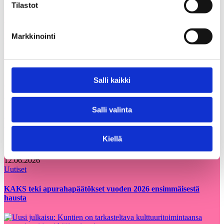
Tilastot
Voisit olla kiinnostunut myös
Kaikki
Markkinointi
näistä
ajankohtaiset
Salli kaikki
05.08.2026
Uutiset
Salli valinta
Etsimme Kunnallisalan kehittämissäätiölle
uutta talouspäällikköä
Kiellä
12.06.2026
Uutiset
KAKS teki apurahapäätökset vuoden 2026 ensimmäisestä
hausta