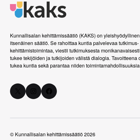
Kunnallisalan kehittämissäätiö (KAKS) on yleishyödyllinen
itsenäinen säätiö. Se rahoittaa kuntia palvelevaa tutkimus- 
kehittämistoimintaa, viestii tutkimuksesta monikanavaisesti
tukee tekijöiden ja tutkijoiden välistä dialogia. Tavoitteena 
tukea kuntia sekä parantaa niiden toimintamahdollisuuksia
X
Instagram
Facebook
© Kunnallisalan kehittämissäätiö 2026