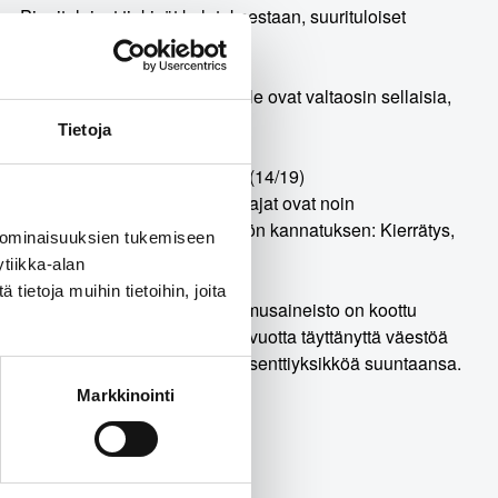
 Pienituloiset tinkivät kulutuksestaan, suurituloiset
tekoa kysytystä 19:sta (9/19). Ne ovat valtaosin sellaisia,
0-luvun energiakriisistä.
Tietoja
iden (15/19) ja vasemmistoliiton (14/19)
uiden puolueiden (8/19) kannattajat ovat noin
3/19) ilmastotekoa sai enemmistön kannatuksen: Kierrätys,
 ominaisuuksien tukemiseen
tiikka-alan
ietoja muihin tietoihin, joita
n toteutti Kantar TNS Oy. Tutkimusaineisto on koottu
taajat edustavat maamme 18–79 vuotta täyttänyttä väestöä
 suurimmillaan vajaat kolme prosenttiyksikköä suuntaansa.
Markkinointi