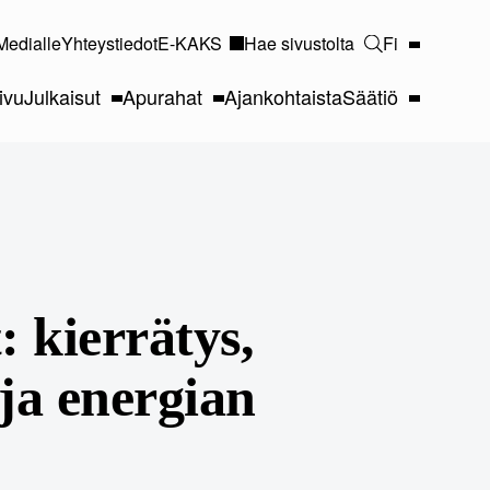
Medialle
Yhteystiedot
E-KAKS
Hae sivustolta
Fi
ivu
Julkaisut
Apurahat
Ajankohtaista
Säätiö
: kierrätys,
ja energian