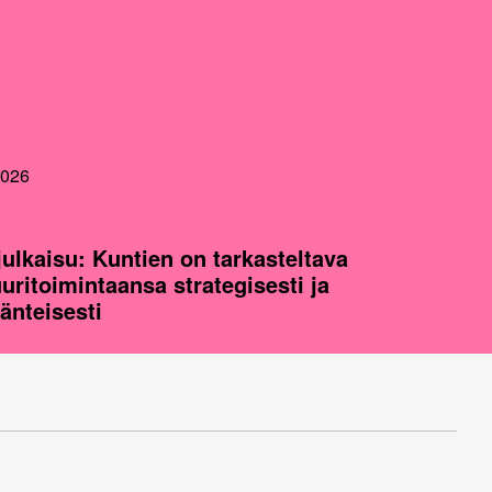
2026
julkaisu: Kuntien on tarkasteltava
uuritoimintaansa strategisesti ja
jänteisesti