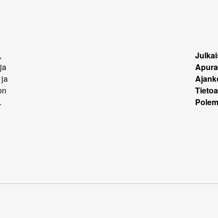
,
Julkai
ja
Apura
 ja
Ajank
on
Tietoa
.
Polemi