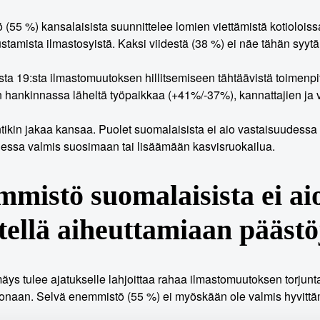
(55 %) kansalaisista suunnittelee lomien viettämistä kotioloiss
stamista ilmastosyistä. Kaksi viidestä (38 %) ei näe tähän syytä
eista 19:sta ilmastomuutoksen hillitsemiseen tähtäävistä toimenp
 hankinnassa läheltä työpaikkaa (+41%/-37%), kannattajien ja va
tikin jakaa kansaa. Puolet suomalaisista ei aio vastaisuudessa 
essa valmis suosimaan tai lisäämään kasvisruokailua.
mistö suomalaisista ei aio
tellä aiheuttamiaan päästö
mäys tulee ajatukselle lahjoittaa rahaa ilmastomuutoksen torjunta
naan. Selvä enemmistö (55 %) ei myöskään ole valmis hyvittäm