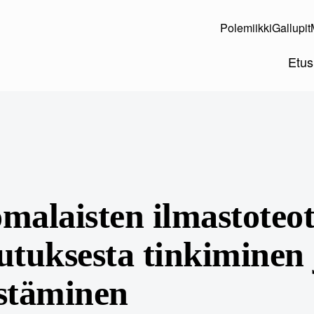
Polemiikki
Gallupit
Etus
malaisten ilmastoteot
utuksesta tinkiminen 
stäminen