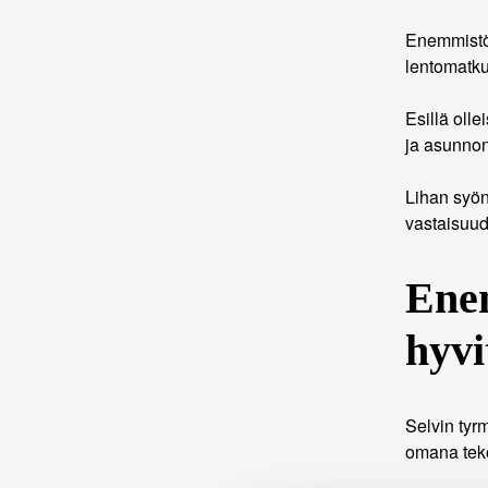
Enemmistö 
lentomatku
Esillä oll
ja asunnon
Lihan syön
vastaisuud
Enem
hyvi
Selvin tyr
omana teko