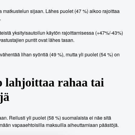
a matkustelun sijaan. Lähes puolet (47 %) aikoo rajoittaa
.
iteistä yksityisautoilun käytön rajoittamisessa (+47%/-43%)
stustajien puntit ovat lähes tasan.
vähentää lihan syöntiä (49 %), mutta yli puolet (54 %) on
 lahjoittaa rahaa tai
jä
an. Reilusti yli puolet (58 %) suomalaista ei näe sitä
ään vapaaehtoisilla maksuilla aiheuttamiaan päästöjä.