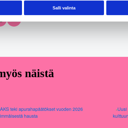
Salli valinta
 Facebook
Share on LinkedIn
Email this Page
 myös näistä