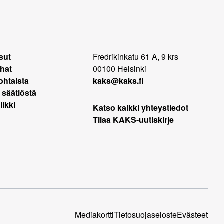
sut
Fredrikinkatu 61 A, 9 krs
hat
00100 Helsinki
ohtaista
kaks@kaks.fi
 säätiöstä
ikki
Katso kaikki yhteystiedot
Tilaa KAKS-uutiskirje
Mediakortti
Tietosuojaseloste
Evästeet