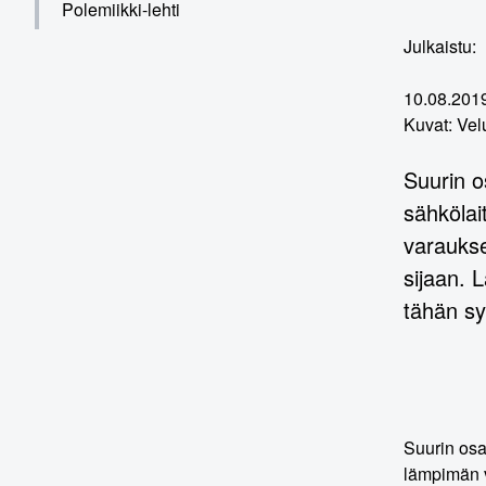
Polemiikki-lehti
Julkaistu:
10.08.201
Kuvat: Ve
Suurin o
sähkölai
varaukse
sijaan. 
tähän sy
Suurin osa
lämpimän v