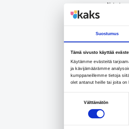
Naiset ova
ostavat ene
Kaikista s
joita ihmi
Suostumus
Puolueiden
kannattaji
Tämä sivusto käyttää eväste
suomalaist
Käytämme evästeitä tarjoama
energian s
ja kävijämäärämme analysoim
kumppaneillemme tietoja siitä
Tutkimuks
olet antanut heille tai joita o
Gallup Kan
Ahvenanmaa
Suostumuksen
Välttämätön
valinta
Koko tutki
Jaa a