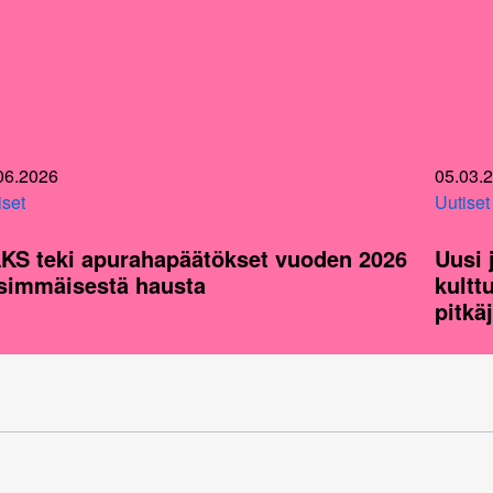
06.2026
05.03.
iset
Uutiset
KS teki apurahapäätökset vuoden 2026
Uusi 
simmäisestä hausta
kultt
pitkä