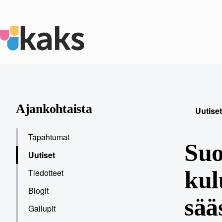
Siirry
sisältöön
Ajankohtaista
Uutiset
Tapahtumat
Suo
Uutiset
kul
Tiedotteet
Blogit
sää
Gallupit