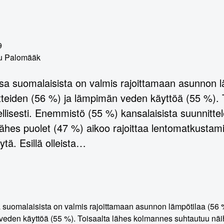
9
lu Palomääk
sa suomalaisista on valmis rajoittamaan asunnon
tteiden (56 %) ja lämpimän veden käyttöä (55 %). 
llisesti. Enemmistö (55 %) kansalaisista suunnittel
Lähes puolet (47 %) aikoo rajoittaa lentomatkustami
ytä. Esillä olleista…
 suomalaisista on valmis rajoittamaan asunnon lämpötilaa (56 
eden käyttöä (55 %). Toisaalta lähes kolmannes suhtautuu näihi