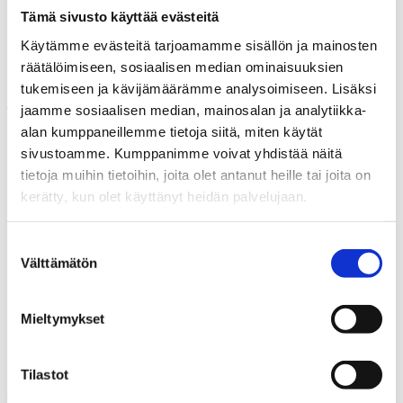
Tämä sivusto käyttää evästeitä
Kokonaisuudessa tarkasteltuna optimistisimpia ovat vihreiden ja
kokoomuksen tukijat. Perussuomalaisten ja niiden, jotka eivät
Käytämme evästeitä tarjoamamme sisällön ja mainosten
äänestä, kokonaislukema painuu pakkasen puolelle.
räätälöimiseen, sosiaalisen median ominaisuuksien
Lue koko
tutkimusosio
.
tukemiseen ja kävijämäärämme analysoimiseen. Lisäksi
jaamme sosiaalisen median, mainosalan ja analytiikka-
Tutkimuksen toteutus.
KAKS – Kunnallisalan kehittämissäätiön
tutkimuksen toteutti Kantar TNS Oy. Tutkimusaineisto on koottu
alan kumppaneillemme tietoja siitä, miten käytät
Gallup Kanavalla 9.–15.4 2021. Haastatteluja tehtiin yhteensä 1035.
sivustoamme. Kumppanimme voivat yhdistää näitä
Vastaajat edustavat maamme 18–79 vuotta täyttänyttä väestöä
tietoja muihin tietoihin, joita olet antanut heille tai joita on
Ahvenanmaata lukuun ottamatta. Tutkimuksen tulosten
virhemarginaali on koko aineiston tasolla suurimmillaan vajaat
kerätty, kun olet käyttänyt heidän palvelujaan.
kolme prosenttiyksikköä suuntaansa.
Lisätietoja: Asiamies Antti Mykkänen, 0400 570 087
Suostumuksen
Välttämätön
valinta
Mieltymykset
Jaa artikkeli
Tilastot
Share on Facebook
Share on LinkedIn
Email this Page