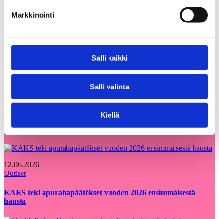
Markkinointi
Voisit olla kiinnostunut myös
Kaikki
näistä
ajankohtaiset
Salli kaikki
Salli valinta
05.08.2026
Uutiset
Kiellä
Etsimme Kunnallisalan kehittämissäätiölle
uutta talouspäällikköä
12.06.2026
Uutiset
KAKS teki apurahapäätökset vuoden 2026 ensimmäisestä
hausta