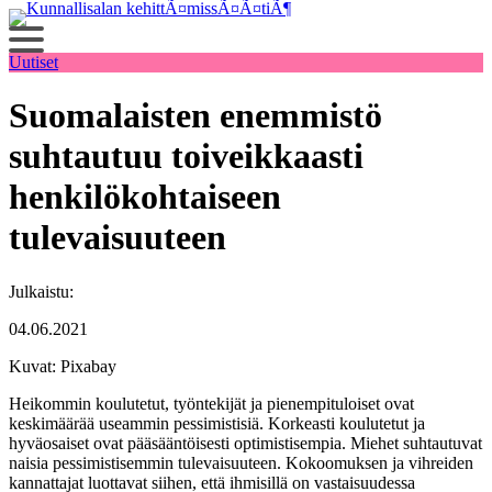
Siirry
sisältöön
Uutiset
Suomalaisten enemmistö
suhtautuu toiveikkaasti
henkilökohtaiseen
tulevaisuuteen
Julkaistu:
04.06.2021
Kuvat: Pixabay
Heikommin koulutetut, työntekijät ja pienempituloiset ovat
keskimäärää useammin pessimistisiä. Korkeasti koulutetut ja
hyväosaiset ovat pääsääntöisesti optimistisempia. Miehet suhtautuvat
naisia pessimistisemmin tulevaisuuteen. Kokoomuksen ja vihreiden
kannattajat luottavat siihen, että ihmisillä on vastaisuudessa