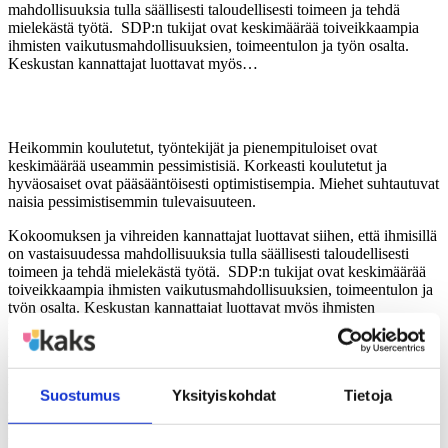
mahdollisuuksia tulla säällisesti taloudellisesti toimeen ja tehdä
mielekästä työtä. SDP:n tukijat ovat keskimäärää toiveikkaampia
ihmisten vaikutusmahdollisuuksien, toimeentulon ja työn osalta.
Keskustan kannattajat luottavat myös…
Heikommin koulutetut, työntekijät ja pienempituloiset ovat
keskimäärää useammin pessimistisiä. Korkeasti koulutetut ja
hyväosaiset ovat pääsääntöisesti optimistisempia. Miehet suhtautuvat
naisia pessimistisemmin tulevaisuuteen.
Kokoomuksen ja vihreiden kannattajat luottavat siihen, että ihmisillä
on vastaisuudessa mahdollisuuksia tulla säällisesti taloudellisesti
toimeen ja tehdä mielekästä työtä. SDP:n tukijat ovat keskimäärää
toiveikkaampia ihmisten vaikutusmahdollisuuksien, toimeentulon ja
työn osalta. Keskustan kannattajat luottavat myös ihmisten
mahdollisuuksiin tulla vastaisuudessa toimeen, mutta etenkin
kotikunnan tulevaisuuteen suhtaudutaan toiveikkain mielin.
Vasemmistoliiton tukijat luottavat Suomen tulevaisuuteen, mutta
monet muut asiat epäilyttävät, etenkin suhde yrityksiin.
Suostumus
Yksityiskohdat
Tietoja
Perussuomalaisten tukijoiden näkemykset painottuvat pessimismin
suuntaan kaikissa asioissa lukuun ottamatta arviota
henkilökohtaisesta tulevaisuudesta.