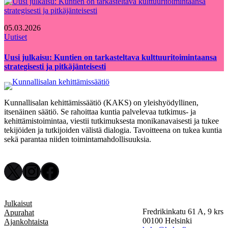
05.03.2026
Uutiset
Uusi julkaisu: Kuntien on tarkasteltava kulttuuritoimintaansa
strategisesti ja pitkäjänteisesti
Kunnallisalan kehittämissäätiö (KAKS) on yleishyödyllinen,
itsenäinen säätiö. Se rahoittaa kuntia palvelevaa tutkimus- ja
kehittämistoimintaa, viestii tutkimuksesta monikanavaisesti ja tukee
tekijöiden ja tutkijoiden välistä dialogia. Tavoitteena on tukea kuntia
sekä parantaa niiden toimintamahdollisuuksia.
X
Instagram
Facebook
Julkaisut
Fredrikinkatu 61 A, 9 krs
Apurahat
00100 Helsinki
Ajankohtaista